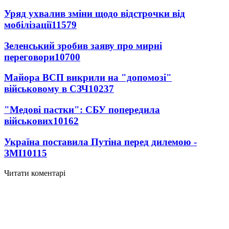
Уряд ухвалив зміни щодо відстрочки від
мобілізації
11579
Зеленський зробив заяву про мирні
переговори
10700
Майора ВСП викрили на "допомозі"
військовому в СЗЧ
10237
"Медові пастки": СБУ попередила
військових
10162
Україна поставила Путіна перед дилемою -
ЗМІ
10115
Читати коментарі