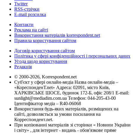
Twitter
RSS-стрічки
E-mail розсилка
Контакти
Реклама на сайті
Використання матеріалів korrespondent.net
Правила користування сайтом
Договір користування сайтом
Політика у сфері конфіденційності і персональних даних
Угода щодо користування
Редакція
© 2000-2026, Korrespondent.net
Суб'єкт у сфері онлайн-медіа Назва онлайн-медіа –
«КореспонденТ.net» Адреса: 02091, місто Київ,
ХАРКІВСЬКЕ ШОСЕ, будинок 172-Б, офіс 208/1 E-mail:
sunlight@mediadim.com.ua
Телефон: 044-205-43-00
Ідентифікатор медіа – R40-06068
Використання будь-яких матеріалів, розміщених на
сайті, дозволяється за умови посилання на
Корреспондент.net.
При копіюванні матеріалів зі сторінки « Новини України
і світу» , для інтернет - видань - обов'язкове пряме