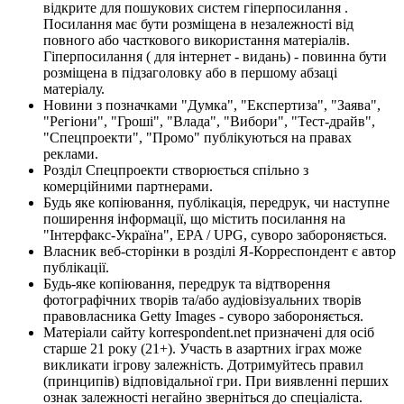
відкрите для пошукових систем гіперпосилання .
Посилання має бути розміщена в незалежності від
повного або часткового використання матеріалів.
Гіперпосилання ( для інтернет - видань) - повинна бути
розміщена в підзаголовку або в першому абзаці
матеріалу.
Новини з позначками "Думка", "Експертиза", "Заява",
"Регіони", "Гроші", "Влада", "Вибори", "Тест-драйв",
"Спецпроекти", "Промо" публікуються на правах
реклами.
Розділ Спецпроекти створюється спільно з
комерційними партнерами.
Будь яке копіювання, публікація, передрук, чи наступне
поширення інформації, що містить посилання на
"Інтерфакс-Україна", EPA / UPG, суворо забороняється.
Власник веб-сторінки в розділі Я-Корреспондент є автор
публікації.
Будь-яке копіювання, передрук та відтворення
фотографічних творів та/або аудіовізуальних творів
правовласника Getty Images - суворо забороняється.
Матеріали сайту korrespondent.net призначені для осіб
старше 21 року (21+). Участь в азартних іграх може
викликати ігрову залежність. Дотримуйтесь правил
(принципів) відповідальної гри. При виявленні перших
ознак залежності негайно зверніться до спеціаліста.