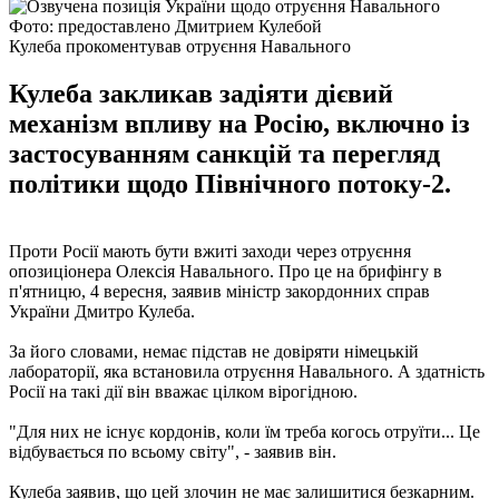
Фото: предоставлено Дмитрием Кулебой
Кулеба прокоментував отруєння Навального
Кулеба закликав задіяти дієвий
механізм впливу на Росію, включно із
застосуванням санкцій та перегляд
політики щодо Північного потоку-2.
Проти Росії мають бути вжиті заходи через отруєння
опозиціонера Олексія Навального. Про це на брифінгу в
п'ятницю, 4 вересня, заявив міністр закордонних справ
України Дмитро Кулеба.
За його словами, немає підстав не довіряти німецькій
лабораторії, яка встановила отруєння Навального. А здатність
Росії на такі дії він вважає цілком вірогідною.
"Для них не існує кордонів, коли їм треба когось отруїти... Це
відбувається по всьому світу", - заявив він.
Кулеба заявив, що цей злочин не має залишитися безкарним.