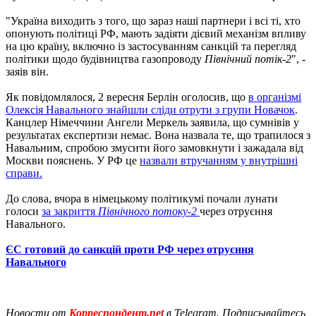
"Україна виходить з того, що зараз наші партнери і всі ті, хто
опонують політиці РФ, мають задіяти дієвий механізм впливу
на цю країну, включно із застосуванням санкцій та перегляд
політики щодо будівництва газопроводу
Північний потік-2
", -
заяів він.
Як повідомлялося, 2 вересня Берлін оголосив, що
в організмі
Олексія Навального знайшли сліди отрути з групи Новачок
.
Канцлер Німеччини Ангели Меркель заявила, що сумнівів у
результатах експертизи немає. Вона назвала те, що трапилося з
Навальним, спробою змусити його замовкнути і зажадала від
Москви пояснень. У РФ це
назвали втручанням у внутрішні
справи.
До слова, вчора в німецькому політикумі почали лунати
голоси
за закриття
Північного потоку-2
через отруєння
Навального.
ЄС готовий до санкцій проти РФ через отруєння
Навального
Новости от
Корреспондент.net
в Telegram. Подписывайтесь