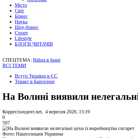
Місто
Світ
Бізнес
Наука
Шоу-бізнес
Спорт
Lifestyle
БЛОГИ ЧИТАЧІВ
СПЕЦТЕМА:
Війна в Ірані
ВСІ ТЕМИ
Вступ України в ЄС
Теракт в Барселоні
На Волині виявили нелегальні
Корреспондент.net, 4 вересня 2020, 15:19
0
597
Фото: Нацполиция Украины