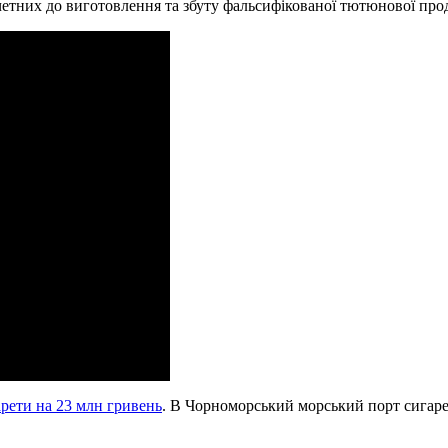
етних до виготовлення та збуту фальсифікованої тютюнової прод
рети на 23 млн гривень
. В Чорноморський морський порт сигарет