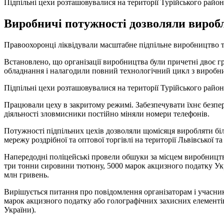
Підпільні цехи розташовувалися на території Турійського район
Виробничі потужності дозволяли виробл
Правоохоронці ліквідували масштабне підпільне виробництво т
Встановлено, що організації виробництва були причетні двоє г
обладнання і налагодили повний технологічний цикл з виробницт
Підпільні цехи розташовувалися на території Турійського району
Працювали цеху в закритому режимі. Забезпечувати їхнє безпер
діяльності зловмисники постійно міняли номери телефонів.
Потужності підпільних цехів дозволяли щомісяця виробляти бі
мережу роздрібної та оптової торгівлі на території Львівської т
Напередодні поліцейські провели обшуки за місцем виробництва
три тонни сировини тютюну, 5000 марок акцизного податку Укра
млн гривень.
Вирішується питання про повідомлення організаторам і учасника
марок акцизного податку або голографічних захисних елементів, 
України).