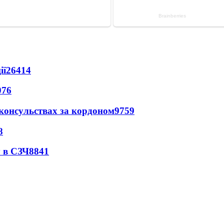
ії
26414
076
 консульствах за кордоном
9759
8
 в СЗЧ
8841