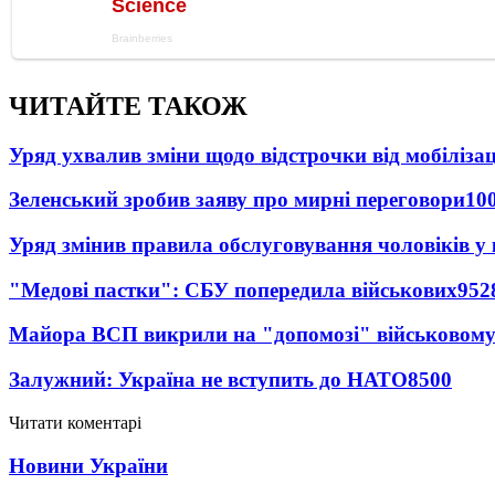
ЧИТАЙТЕ ТАКОЖ
Уряд ухвалив зміни щодо відстрочки від мобілізац
Зеленський зробив заяву про мирні переговори
10
Уряд змінив правила обслуговування чоловіків у
"Медові пастки": СБУ попередила військових
952
Майора ВСП викрили на "допомозі" військовому
Залужний: Україна не вступить до НАТО
8500
Читати коментарі
Новини України