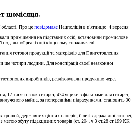
ет щомісяця.
 області. Про це
повідомляє
Нацполіція в п'ятницю, 4 вересня.
дували приміщення на підставних осіб, встановили промислове
ї подальшої реалізації кінцевому споживачеві.
ання готової продукції та матеріалів для її виготовлення.
и ще чотири людини. Для конспірації своєї незаконної
х тютюнових виробників, реалізовували продукцію через
, 17 тисяч пачок сигарет, 474 ящики з фільтрами для сигарет,
 вилученого майна, за попередніми підрахунками, становить 30
 грошей, державних цінних паперів, білетів державної лотереї,
метою збуту підакцизних товарів (ст. 204, ч.3 ст.28 ст.199 КК