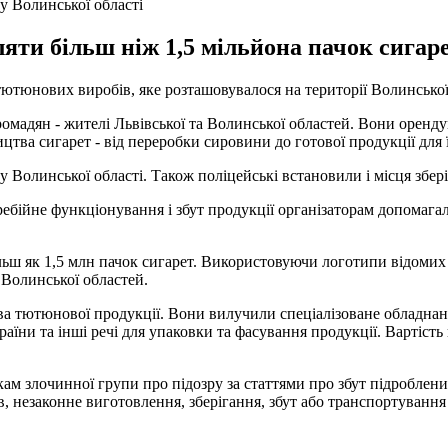
у Волинської області
яти більш ніж 1,5 мільйона пачок сигар
ютюнових виробів, яке розташовувалося на території Волинської
ромадян - жителі Львівської та Волинської областей. Вони орен
ва сигарет - від переробки сировини до готової продукції для ї
 Волинської області. Також поліцейські встановили і місця зберіг
ебійне функціонування і збут продукції організаторам допомагал
льш як 1,5 млн пачок сигарет. Використовуючи логотипи відоми
а Волинської областей.
 тютюнової продукції. Вони вилучили спеціалізоване обладнання
їни та інші речі для упаковки та фасування продукції. Вартість
м злочинної групи про підозру за статтями про збут підроблених
незаконне виготовлення, зберігання, збут або транспортування з 