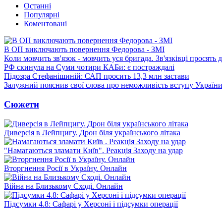
Останні
Популярні
Коментовані
В ОП виключають повернення Федорова - ЗМІ
Коли мовчить зв'язок - мовчить уся бригада. Зв'язківці просять
РФ скинула на Суми чотири КАБи: є постраждалі
Підозра Стефанішиній: САП просить 13,3 млн застави
Залужний пояснив свої слова про неможливість вступу Украї
Сюжети
Диверсія в Лейпцигу. Дрон біля українського літака
"Намагаються зламати Київ". Реакція Заходу на удар
Вторгнення Росії в Україну. Онлайн
Війна на Близькому Сході. Онлайн
Підсумки 4.8: Сафарі у Херсоні і підсумки операції