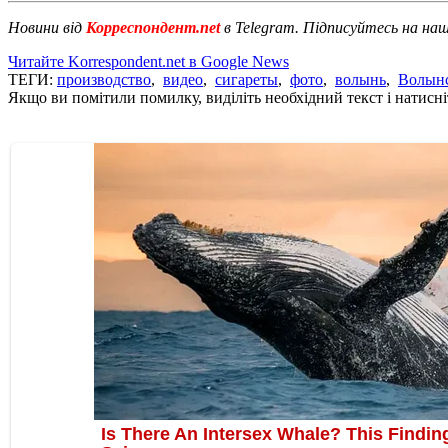
Новини від
Корреспондент.net
в Telegram. Підписуйтесь на на
Читайте Korrespondent.net в Google News
ТЕГИ:
производство
,
видео
,
сигареты
,
фото
,
волынь
,
Волынс
Якщо ви помітили помилку, виділіть необхідний текст і натисніт