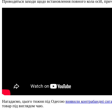
Проводяться заходи щодо встановлення повного кола осіб, прич
Нагадаємо, цього тижня під Одесою
виявили контрабандні сига
товар під виглядом чаю.