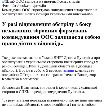
Фото: facebook.com/pressjfo
Командувач ООС спростував звинувачення сепаратистів в
облаштуванні нових позицій українськими військовими
У разі відновлення обстрілу з боку
незаконних збройних формувань
командування ООС залишає за собою
право діяти у відповідь.
Твердження так званого "глави ДНР" Дениса Пушиліна про
облаштування українською стороною інженерних споруд у
районі селища Шуми в Донецькій області не відповідає
дійсності. Про це в суботу, 5 вересня,
заявив
командувач
операцією Об'єднаних сил генерал-лейтенант Володимир
Кравченко в соцмережі.
За словами Кравченка, він разом із керівником української
сторони в СЦКК перевірив твердження Пушиліна.
"За результатами перевірки встановлено, що це звинувачення
не відповідає дійсності, є провокаційним і тягне за собою