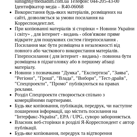
sunlight@mediadim.com.ua
Телефон: 044-205-43-00
Ідентифікатор медіа – R40-06068
Використання будь-яких матеріалів, розміщених на
сайті, дозволяється за умови посилання на
Корреспондент.net.
При копіюванні матеріалів зі сторінки « Новини України
і світу» , для інтернет - видань - обов'язкове пряме
відкрите для пошукових систем гіперпосилання .
Посилання має бути розміщена в незалежності від
повного або часткового використання матеріалів.
Гіперпосилання ( для інтернет - видань) - повинна бути
розміщена в підзаголовку або в першому абзаці
матеріалу.
Новини з позначками "Думка", "Експертиза", "Заява",
"Регіони", "Гроші", "Влада", "Вибори", "Тест-драйв",
"Спецпроекти", "Промо" публікуються на правах
реклами.
Розділ Спецпроекти створюється спільно з
комерційними партнерами.
Будь яке копіювання, публікація, передрук, чи наступне
поширення інформації, що містить посилання на
"Інтерфакс-Україна", EPA / UPG, суворо забороняється.
Власник веб-сторінки в розділі Я-Корреспондент є автор
публікації.
Будь-яке копіювання, передрук та відтворення