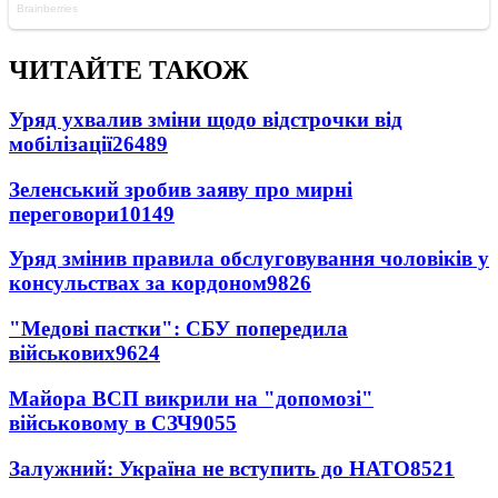
ЧИТАЙТЕ ТАКОЖ
Уряд ухвалив зміни щодо відстрочки від
мобілізації
26489
Зеленський зробив заяву про мирні
переговори
10149
Уряд змінив правила обслуговування чоловіків у
консульствах за кордоном
9826
"Медові пастки": СБУ попередила
військових
9624
Майора ВСП викрили на "допомозі"
військовому в СЗЧ
9055
Залужний: Україна не вступить до НАТО
8521