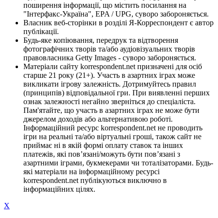
поширення інформації, що містить посилання на
"Інтерфакс-Україна", EPA / UPG, суворо забороняється.
Власник веб-сторінки в розділі Я-Корреспондент є автор
публікації.
Будь-яке копіювання, передрук та відтворення
фотографічних творів та/або аудіовізуальних творів
правовласника Getty Images - суворо забороняється.
Матеріали сайту korrespondent.net призначені для осіб
старше 21 року (21+). Участь в азартних іграх може
викликати ігрову залежність. Дотримуйтесь правил
(принципів) відповідальної гри. При виявленні перших
ознак залежності негайно зверніться до спеціаліста.
Пам'ятайте, що участь в азартних іграх не може бути
джерелом доходів або альтернативою роботі.
Інформаційний ресурс korrespondent.net не проводить
ігри на реальні та/або віртуальні гроші, також сайт не
приймає ні в якій формі оплату ставок та інших
платежів, які пов’язані/можуть бути пов’язані з
азартними іграми, букмекерами чи тоталізаторами. Будь-
які матеріали на інформаційному ресурсі
korrespondent.net публікуються виключно в
інформаційних цілях.
X