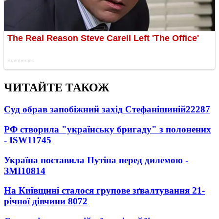
ЧИТАЙТЕ ТАКОЖ
Суд обрав запобіжний захід Стефанішиній
22287
РФ створила "українську бригаду" з полонених
- ISW
11745
Україна поставила Путіна перед дилемою -
ЗМІ
10814
На Київщині сталося групове зґвалтування 21-
річної дівчини
8072