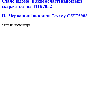
Стало відомо, в якій області найбільше
скаржаться на ТЦК
7852
На Черкащині викрили "схему СЗЧ"
6988
Читати коментарі