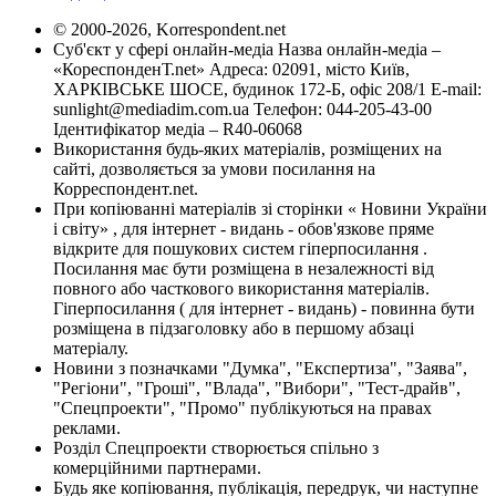
© 2000-2026, Korrespondent.net
Суб'єкт у сфері онлайн-медіа Назва онлайн-медіа –
«КореспонденТ.net» Адреса: 02091, місто Київ,
ХАРКІВСЬКЕ ШОСЕ, будинок 172-Б, офіс 208/1 E-mail:
sunlight@mediadim.com.ua
Телефон: 044-205-43-00
Ідентифікатор медіа – R40-06068
Використання будь-яких матеріалів, розміщених на
сайті, дозволяється за умови посилання на
Корреспондент.net.
При копіюванні матеріалів зі сторінки « Новини України
і світу» , для інтернет - видань - обов'язкове пряме
відкрите для пошукових систем гіперпосилання .
Посилання має бути розміщена в незалежності від
повного або часткового використання матеріалів.
Гіперпосилання ( для інтернет - видань) - повинна бути
розміщена в підзаголовку або в першому абзаці
матеріалу.
Новини з позначками "Думка", "Експертиза", "Заява",
"Регіони", "Гроші", "Влада", "Вибори", "Тест-драйв",
"Спецпроекти", "Промо" публікуються на правах
реклами.
Розділ Спецпроекти створюється спільно з
комерційними партнерами.
Будь яке копіювання, публікація, передрук, чи наступне