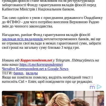
громадян-фізосіб стане можливим після реструктуризації
заборгованості Фонду гарантування вкладів фізосіб перед
Кабінетом Міністрів і Національним банком.
Так само однією з умов є приєднання державного Ощадбанку
до ФГВФО - для чого потрібно внесення Верховною Радою
змін до чинного законодавства.
Нагадаємо, раніше Фонд гарантування вкладів фізосіб
закликав всіх вкладників
неплатоспроможних банків, які ще
не отримали свої вклади в межах гарантованої суми, забрати
свої гроші на загальну суму близько 3 млрд грн.
Новини від
Корреспондент.net
у Telegram. Підписуйтесь на
наш канал
https://t.me/korrespondentnet
Читайте Korrespondent.net в Google News
ТЕГИ:
банки
,
вклады
Якщо ви помітили помилку, виділіть необхідний текст і
натисніть Ctrl + Enter, щоб повідомити про це редакцію.