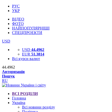
РУС
УКР
ВІДЕО
ФОТО
НАЙПОПУЛЯРНІШІ
СПЕЦПРОЕКТИ
USD
USD
44.4962
EUR
51.3814
Всі курси валют
44.4962
Авторизація
Пошук
RU
ВСІ РОЗДІЛИ
Головна
Україна
Всі новини розділу
Політика