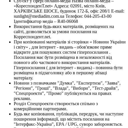
Суб'єкт у сфері онлайн-медіа Назва онлайн-медіа –
«КореспонденТ.net» Адреса: 02091, місто Київ,
ХАРКІВСЬКЕ ШОСЕ, будинок 172-Б, офіс 208/1 E-mail:
sunlight@mediadim.com.ua
Телефон: 044-205-43-00
Ідентифікатор медіа – R40-06068
Використання будь-яких матеріалів, розміщених на
сайті, дозволяється за умови посилання на
Корреспондент.net.
При копіюванні матеріалів зі сторінки « Новини України
і світу» , для інтернет - видань - обов'язкове пряме
відкрите для пошукових систем гіперпосилання .
Посилання має бути розміщена в незалежності від
повного або часткового використання матеріалів.
Гіперпосилання ( для інтернет - видань) - повинна бути
розміщена в підзаголовку або в першому абзаці
матеріалу.
Новини з позначками "Думка", "Експертиза", "Заява",
"Регіони", "Гроші", "Влада", "Вибори", "Тест-драйв",
"Спецпроекти", "Промо" публікуються на правах
реклами.
Розділ Спецпроекти створюється спільно з
комерційними партнерами.
Будь яке копіювання, публікація, передрук, чи наступне
поширення інформації, що містить посилання на
"Інтерфакс-Україна", EPA / UPG, суворо забороняється.