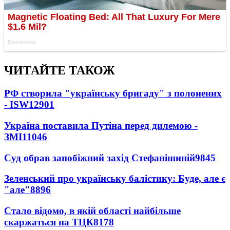
ЧИТАЙТЕ ТАКОЖ
РФ створила "українську бригаду" з полонених
- ISW
12901
Україна поставила Путіна перед дилемою -
ЗМІ
11046
Суд обрав запобіжний захід Стефанішиній
9845
Зеленський про українську балістику: Буде, але є
"але"
8896
Стало відомо, в якій області найбільше
скаржаться на ТЦК
8178