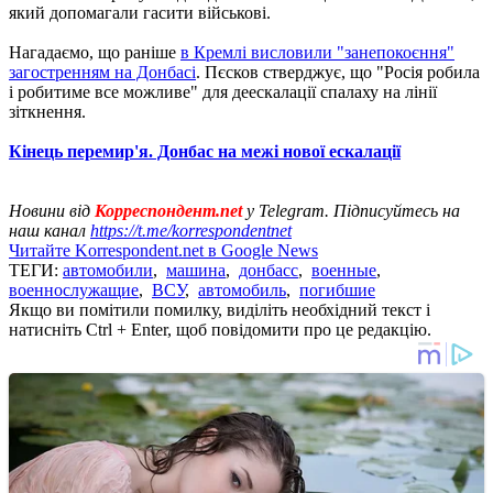
який допомагали гасити військові.
Нагадаємо, що раніше
в Кремлі висловили "занепокоєння"
загостренням на Донбасі
. Пєсков стверджує, що "Росія робила
і робитиме все можливе" для деескалації спалаху на лінії
зіткнення.
Кінець перемир'я. Донбас на межі нової ескалації
Новини від
Корреспондент.net
у Telegram. Підписуйтесь на
наш канал
https://t.me/korrespondentnet
Читайте Korrespondent.net в Google News
ТЕГИ:
автомобили
,
машина
,
донбасс
,
военные
,
военнослужащие
,
ВСУ
,
автомобиль
,
погибшие
Якщо ви помітили помилку, виділіть необхідний текст і
натисніть Ctrl + Enter, щоб повідомити про це редакцію.