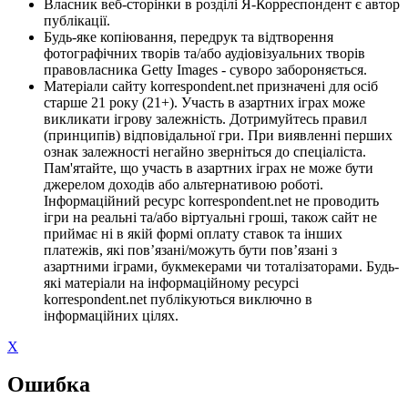
Власник веб-сторінки в розділі Я-Корреспондент є автор
публікації.
Будь-яке копіювання, передрук та відтворення
фотографічних творів та/або аудіовізуальних творів
правовласника Getty Images - суворо забороняється.
Матеріали сайту korrespondent.net призначені для осіб
старше 21 року (21+). Участь в азартних іграх може
викликати ігрову залежність. Дотримуйтесь правил
(принципів) відповідальної гри. При виявленні перших
ознак залежності негайно зверніться до спеціаліста.
Пам'ятайте, що участь в азартних іграх не може бути
джерелом доходів або альтернативою роботі.
Інформаційний ресурс korrespondent.net не проводить
ігри на реальні та/або віртуальні гроші, також сайт не
приймає ні в якій формі оплату ставок та інших
платежів, які пов’язані/можуть бути пов’язані з
азартними іграми, букмекерами чи тоталізаторами. Будь-
які матеріали на інформаційному ресурсі
korrespondent.net публікуються виключно в
інформаційних цілях.
X
Ошибка