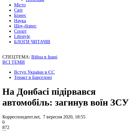
Місто
Світ
Бізнес
Наука
Шоу-бізнес
Спорт
Lifestyle
БЛОГИ ЧИТАЧІВ
СПЕЦТЕМА:
Війна в Ірані
ВСІ ТЕМИ
Вступ України в ЄС
Теракт в Барселоні
На Донбасі підірвався
автомобіль: загинув воїн ЗСУ
Корреспондент.net, 7 вересня 2020, 18:55
0
872