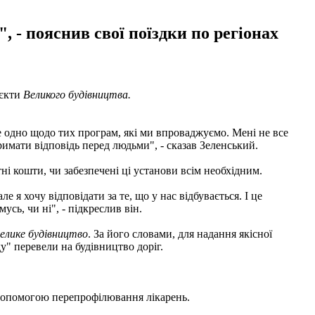
", - пояснив свої поїздки по регіонах
'єкти
Великого будівництва.
 все одно щодо тих програм, які ми впроваджуємо. Мені не все
тримати відповідь перед людьми", - сказав Зеленський.
тні кошти, чи забезпечені ці установи всім необхідним.
е я хочу відповідати за те, що у нас відбувається. І це
сь, чи ні", - підкреслив він.
елике будівництво
. За його словами, для надання якісної
" перевели на будівництво доріг.
 допомогою перепрофілювання лікарень.