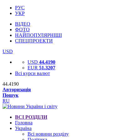
РУС
УКР
ВІДЕО
ФОТО
НАЙПОПУЛЯРНІШІ
СПЕЦПРОЕКТИ
USD
USD
44.4190
EUR
51.3207
Всі курси валют
44.4190
Авторизація
Пошук
RU
ВСІ РОЗДІЛИ
Головна
Україна
Всі новини розділу
Політика