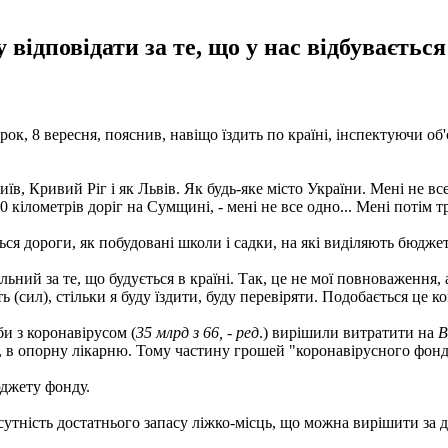
 відповідати за те, що у нас відбувається
ок, 8 вересня, пояснив, навіщо їздить по країні, інспектуючи об
 Київ, Кривий Ріг і як Львів. Як будь-яке місто України. Мені не
 кілометрів доріг на Сумщині, - мені не все одно... Мені потім 
ться дороги, як побудовані школи і садки, на які виділяють бюдже
ьний за те, що будується в країні. Так, це не мої повноваження, ал
сил), стільки я буду їздити, буду перевіряти. Подобається це кому
и з коронавірусом (
35 млрд з 66, - ред
.) вирішили витратити на
В
в опорну лікарню. Тому частину грошей "коронавірусного фонду
юджету фонду.
сутність достатнього запасу ліжко-місць, що можна вирішити за