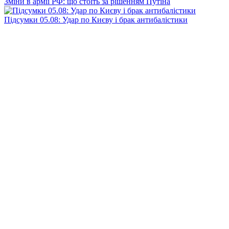
Зміни в армії РФ: що стоїть за рішенням Путіна
Підсумки 05.08: Удар по Києву і брак антибалістики