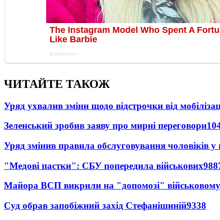
ЧИТАЙТЕ ТАКОЖ
Уряд ухвалив зміни щодо відстрочки від мобілізац
Зеленський зробив заяву про мирні переговори
10
Уряд змінив правила обслуговування чоловіків у
"Медові пастки": СБУ попередила військових
988
Майора ВСП викрили на "допомозі" військовому
Суд обрав запобіжний захід Стефанішиній
9338