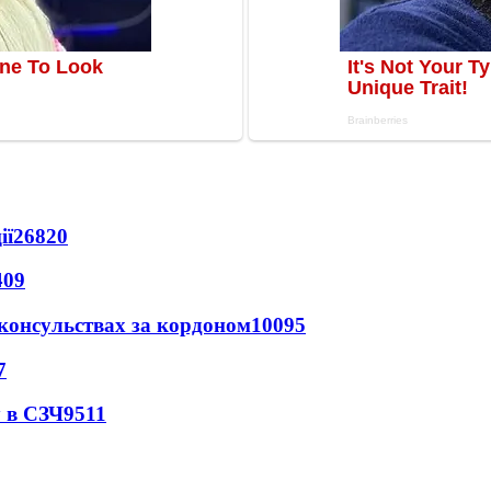
ії
26820
409
 консульствах за кордоном
10095
7
 в СЗЧ
9511