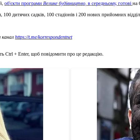
й,
об'єкти програми
Велике будівництво,
в середньому, готові
на 
 100 дитячих садків, 100 стадіонів і 200 нових прийомних відділ
ш канал
https://t.me/korrespondentnet
ь Ctrl + Enter, щоб повідомити про це редакцію.