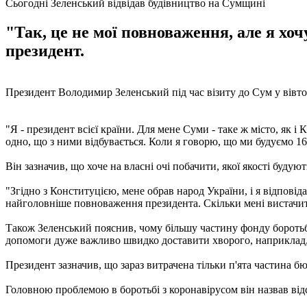
Сьогодні Зеленський відвідав будівництво на Сумщині
"Так, це не мої повноваження, але я хочу
президент.
Президент Володимир Зеленський під час візиту до Сум у вівтор
"Я - президент всієї країни. Для мене Суми - таке ж місто, як і
одно, що з ними відбувається. Коли я говорю, що ми будуємо 160
Він зазначив, що хоче на власні очі побачити, якої якості будую
"Згідно з Конституцією, мене обрав народ України, і я відповідал
найголовніше повноваження президента. Скільки мені вистачить (
Також Зеленський пояснив, чому більшу частину фонду боротьб
допомоги дуже важливо швидко доставити хворого, наприклад, 
Президент зазначив, що зараз витрачена тільки п'ята частина б
Головною проблемою в боротьбі з коронавірусом він назвав від