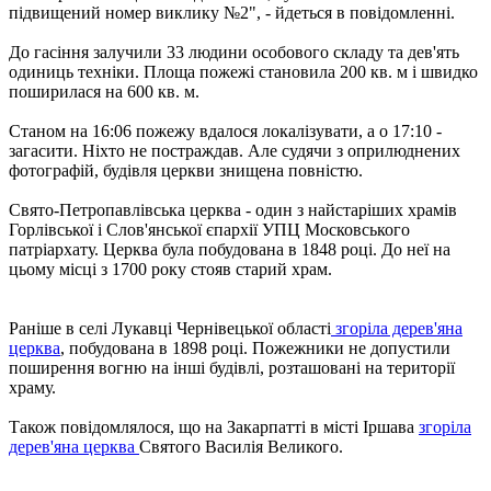
підвищений номер виклику №2", - йдеться в повідомленні.
До гасіння залучили 33 людини особового складу та дев'ять
одиниць техніки. Площа пожежі становила 200 кв. м і швидко
поширилася на 600 кв. м.
Станом на 16:06 пожежу вдалося локалізувати, а о 17:10 -
загасити. Ніхто не постраждав. Але судячи з оприлюднених
фотографій, будівля церкви знищена повністю.
Свято-Петропавлівська церква - один з найстаріших храмів
Горлівської і Слов'янської єпархії УПЦ Московського
патріархату. Церква була побудована в 1848 році. До неї на
цьому місці з 1700 року стояв старий храм.
Раніше в селі Лукавці Чернівецької області
згоріла дерев'яна
церква
, побудована в 1898 році. Пожежники не допустили
поширення вогню на інші будівлі, розташовані на території
храму.
Також повідомлялося, що на Закарпатті в місті Іршава
згоріла
дерев'яна церква
Святого Василія Великого.