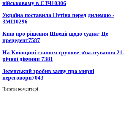
військовому в СЗЧ
10306
Україна поставила Путіна перед дилемою -
ЗМІ
10296
Київ про рішення Швеції щодо судна: Це
прецедент
7587
На Київщині сталося групове зґвалтування 21-
річної дівчини
7381
Зеленський зробив заяву про мирні
переговори
7043
Читати коментарі