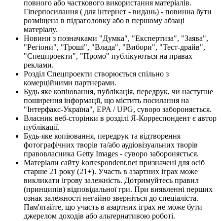
повного або часткового використання матеріалів.
Гіперпосилання ( для інтернет - видань) - повинна бути
розміщена в підзаголовку або в першому абзаці
матеріалу.
Новини з позначками "Думка", "Експертиза", "Заява",
"Регіони", "Гроші", "Влада", "Вибори", "Тест-драйв",
"Спецпроекти", "Промо" публікуються на правах
реклами.
Розділ Спецпроекти створюється спільно з
комерційними партнерами.
Будь яке копіювання, публікація, передрук, чи наступне
поширення інформації, що містить посилання на
"Інтерфакс-Україна", EPA / UPG, суворо забороняється.
Власник веб-сторінки в розділі Я-Корреспондент є автор
публікації.
Будь-яке копіювання, передрук та відтворення
фотографічних творів та/або аудіовізуальних творів
правовласника Getty Images - суворо забороняється.
Матеріали сайту korrespondent.net призначені для осіб
старше 21 року (21+). Участь в азартних іграх може
викликати ігрову залежність. Дотримуйтесь правил
(принципів) відповідальної гри. При виявленні перших
ознак залежності негайно зверніться до спеціаліста.
Пам'ятайте, що участь в азартних іграх не може бути
джерелом доходів або альтернативою роботі.