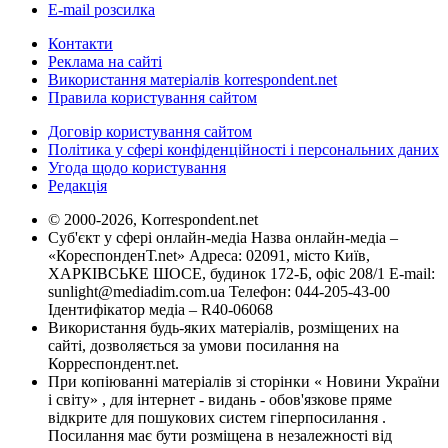
E-mail розсилка
Контакти
Реклама на сайті
Використання матеріалів korrespondent.net
Правила користування сайтом
Договір користування сайтом
Політика у сфері конфіденційності і персональних даних
Угода щодо користування
Редакція
© 2000-2026, Korrespondent.net
Суб'єкт у сфері онлайн-медіа Назва онлайн-медіа –
«КореспонденТ.net» Адреса: 02091, місто Київ,
ХАРКІВСЬКЕ ШОСЕ, будинок 172-Б, офіс 208/1 E-mail:
sunlight@mediadim.com.ua
Телефон: 044-205-43-00
Ідентифікатор медіа – R40-06068
Використання будь-яких матеріалів, розміщених на
сайті, дозволяється за умови посилання на
Корреспондент.net.
При копіюванні матеріалів зі сторінки « Новини України
і світу» , для інтернет - видань - обов'язкове пряме
відкрите для пошукових систем гіперпосилання .
Посилання має бути розміщена в незалежності від