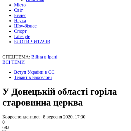
Місто
Світ
Бізнес
Наука
Шоу-бізнес
Спорт
Lifestyle
БЛОГИ ЧИТАЧІВ
СПЕЦТЕМА:
Війна в Ірані
ВСІ ТЕМИ
Вступ України в ЄС
Теракт в Барселоні
У Донецькій області горіла
старовинна церква
Корреспондент.net, 8 вересня 2020, 17:30
0
683