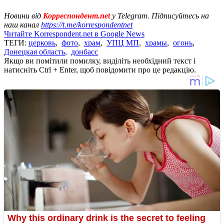
Новини від
Корреспондент.net
у Telegram. Підписуйтесь на
наш канал
https://t.me/korrespondentnet
Читайте Korrespondent.net в Google News
ТЕГИ:
церковь
,
фото
,
храм
,
УПЦ МП
,
храмы
,
огонь
,
Донецкая область
,
донбасс
Якщо ви помітили помилку, виділіть необхідний текст і
натисніть Ctrl + Enter, щоб повідомити про це редакцію.