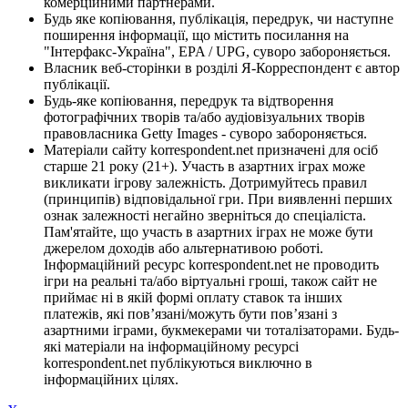
комерційними партнерами.
Будь яке копіювання, публікація, передрук, чи наступне
поширення інформації, що містить посилання на
"Інтерфакс-Україна", EPA / UPG, суворо забороняється.
Власник веб-сторінки в розділі Я-Корреспондент є автор
публікації.
Будь-яке копіювання, передрук та відтворення
фотографічних творів та/або аудіовізуальних творів
правовласника Getty Images - суворо забороняється.
Матеріали сайту korrespondent.net призначені для осіб
старше 21 року (21+). Участь в азартних іграх може
викликати ігрову залежність. Дотримуйтесь правил
(принципів) відповідальної гри. При виявленні перших
ознак залежності негайно зверніться до спеціаліста.
Пам'ятайте, що участь в азартних іграх не може бути
джерелом доходів або альтернативою роботі.
Інформаційний ресурс korrespondent.net не проводить
ігри на реальні та/або віртуальні гроші, також сайт не
приймає ні в якій формі оплату ставок та інших
платежів, які пов’язані/можуть бути пов’язані з
азартними іграми, букмекерами чи тоталізаторами. Будь-
які матеріали на інформаційному ресурсі
korrespondent.net публікуються виключно в
інформаційних цілях.