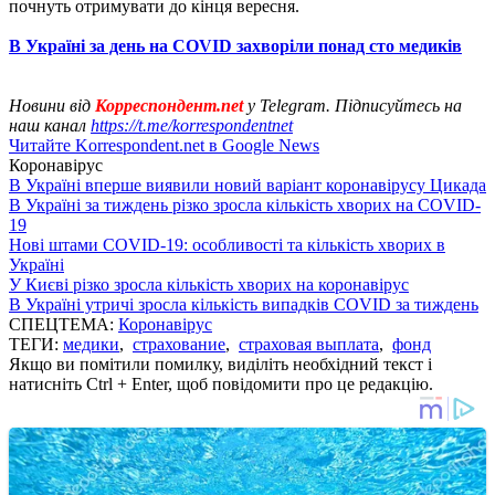
почнуть отримувати до кінця вересня.
В Україні за день на COVID захворіли понад сто медиків
Новини від
Корреспондент.net
у Telegram. Підписуйтесь на
наш канал
https://t.me/korrespondentnet
Читайте Korrespondent.net в Google News
Коронавірус
В Україні вперше виявили новий варіант коронавірусу Цикада
В Україні за тиждень різко зросла кількість хворих на COVID-
19
Нові штами COVID-19: особливості та кількість хворих в
Україні
У Києві різко зросла кількість хворих на коронавірус
В Україні утричі зросла кількість випадків COVID за тиждень
СПЕЦТЕМА:
Коронавірус
ТЕГИ:
медики
,
страхование
,
страховая выплата
,
фонд
Якщо ви помітили помилку, виділіть необхідний текст і
натисніть Ctrl + Enter, щоб повідомити про це редакцію.