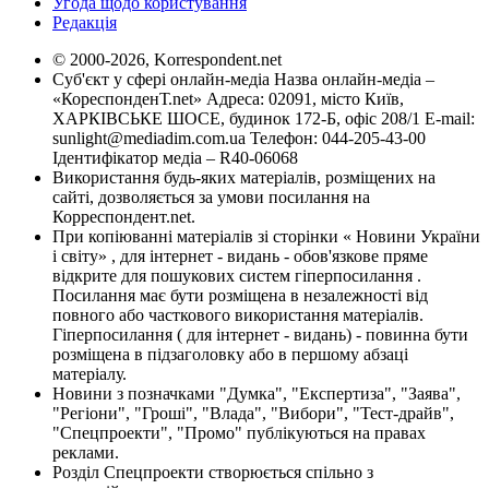
Угода щодо користування
Редакція
© 2000-2026, Korrespondent.net
Суб'єкт у сфері онлайн-медіа Назва онлайн-медіа –
«КореспонденТ.net» Адреса: 02091, місто Київ,
ХАРКІВСЬКЕ ШОСЕ, будинок 172-Б, офіс 208/1 E-mail:
sunlight@mediadim.com.ua
Телефон: 044-205-43-00
Ідентифікатор медіа – R40-06068
Використання будь-яких матеріалів, розміщених на
сайті, дозволяється за умови посилання на
Корреспондент.net.
При копіюванні матеріалів зі сторінки « Новини України
і світу» , для інтернет - видань - обов'язкове пряме
відкрите для пошукових систем гіперпосилання .
Посилання має бути розміщена в незалежності від
повного або часткового використання матеріалів.
Гіперпосилання ( для інтернет - видань) - повинна бути
розміщена в підзаголовку або в першому абзаці
матеріалу.
Новини з позначками "Думка", "Експертиза", "Заява",
"Регіони", "Гроші", "Влада", "Вибори", "Тест-драйв",
"Спецпроекти", "Промо" публікуються на правах
реклами.
Розділ Спецпроекти створюється спільно з