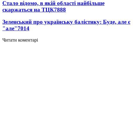
Стало відомо, в якій області найбільше
скаржаться на ТЦК
7888
Зеленський про українську балістику: Буде, але є
"але"
7014
Читати коментарі