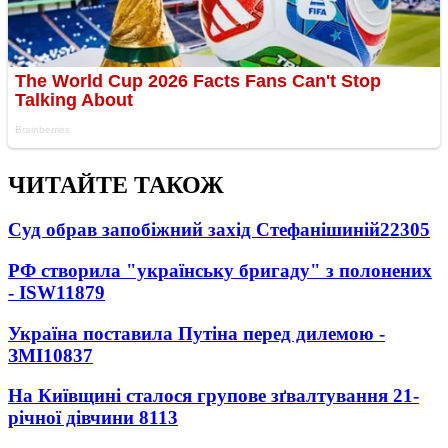
ЧИТАЙТЕ ТАКОЖ
Суд обрав запобіжний захід Стефанішиній
22305
РФ створила "українську бригаду" з полонених
- ISW
11879
Україна поставила Путіна перед дилемою -
ЗМІ
10837
На Київщині сталося групове зґвалтування 21-
річної дівчини
8113