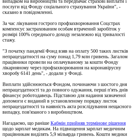
випадком на виробництві та передбачає страхові виплати і
послуги від Фонду соціального страхування України", -
сказано в повідомленні.
За час лікування гострого профзахворювання Соцстрах
компенсує застрахованим особам втрачений заробіток у
розмірі 100% середнього доходу незалежно від тривалості
стажу.
"З початку пандемії Фонд взяв на оплату 500 таких листків
непрацездатності на суму понад 1,79 млн гривень. Загалом
працівники провели на оплачуваному за кошти Фонду
лікарняному через профзахворювання на коронавірусну
хворобу 6141 день", - додали у Фонді.
Виплати здійснюються Фондом, починаючи з шостого дня
непрацездатності та до повного одужання, перші п'ять днів
фінансує роботодавець. Підставою для надання зазначеної
допомоги є виданий в установленому порядку листок
непрацездатності та наявність акта розслідування нещасного
випадку, пов'язаного з виробництвом.
Нагадаємо, що раніше
Кабмін прийняв термінове рішення
щодо зарплат медикам. На підвищення зарплат медичним
працівникам виділять 5,9 мільярда гривень. Кошти медики