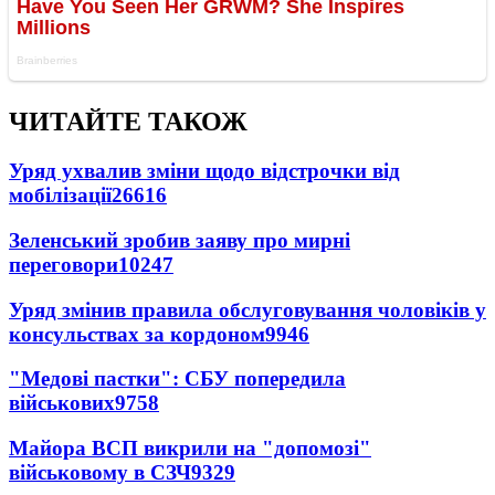
ЧИТАЙТЕ ТАКОЖ
Уряд ухвалив зміни щодо відстрочки від
мобілізації
26616
Зеленський зробив заяву про мирні
переговори
10247
Уряд змінив правила обслуговування чоловіків у
консульствах за кордоном
9946
"Медові пастки": СБУ попередила
військових
9758
Майора ВСП викрили на "допомозі"
військовому в СЗЧ
9329