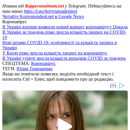
Новини від
Корреспондент.net
у Telegram. Підписуйтесь на
наш канал
https://t.me/korrespondentnet
Читайте Korrespondent.net в Google News
Коронавірус
В Україні вперше виявили новий варіант коронавірусу Цикада
В Україні за тиждень різко зросла кількість хворих на COVID-
19
Нові штами COVID-19: особливості та кількість хворих в
Україні
У Києві різко зросла кількість хворих на коронавірус
В Україні утричі зросла кількість випадків COVID за тиждень
СПЕЦТЕМА:
Коронавірус
ТЕГИ:
Юлия Тимошенко
Якщо ви помітили помилку, виділіть необхідний текст і
натисніть Ctrl + Enter, щоб повідомити про це редакцію.