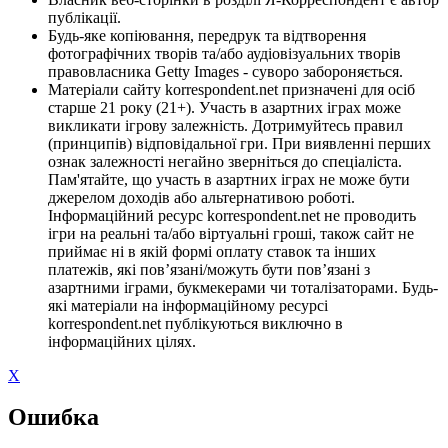
публікації.
Будь-яке копіювання, передрук та відтворення
фотографічних творів та/або аудіовізуальних творів
правовласника Getty Images - суворо забороняється.
Матеріали сайту korrespondent.net призначені для осіб
старше 21 року (21+). Участь в азартних іграх може
викликати ігрову залежність. Дотримуйтесь правил
(принципів) відповідальної гри. При виявленні перших
ознак залежності негайно зверніться до спеціаліста.
Пам'ятайте, що участь в азартних іграх не може бути
джерелом доходів або альтернативою роботі.
Інформаційний ресурс korrespondent.net не проводить
ігри на реальні та/або віртуальні гроші, також сайт не
приймає ні в якій формі оплату ставок та інших
платежів, які пов’язані/можуть бути пов’язані з
азартними іграми, букмекерами чи тоталізаторами. Будь-
які матеріали на інформаційному ресурсі
korrespondent.net публікуються виключно в
інформаційних цілях.
X
Ошибка