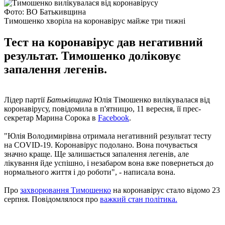
Фото: ВО Батькивщина
Тимошенко хворіла на коронавірус майже три тижні
Тест на коронавірус дав негативний
результат. Тимошенко доліковує
запалення легенів.
Лідер партії
Батьківщина
Юлія Тімошенко вилікувалася від
коронавірусу, повідомила в п'ятницю, 11 вересня, її прес-
секретар Марина Сорока в
Facebook
.
"Юлія Володимирівна отримала негативний результат тесту
на COVID-19. Коронавірус подолано. Вона почувається
значно краще. Ще залишається запалення легенів, але
лікування йде успішно, і незабаром вона вже повернеться до
нормального життя і до роботи", - написала вона.
Про
захворювання Тимошенко
на коронавірус стало відомо 23
серпня. Повідомлялося про
важкий стан політика.