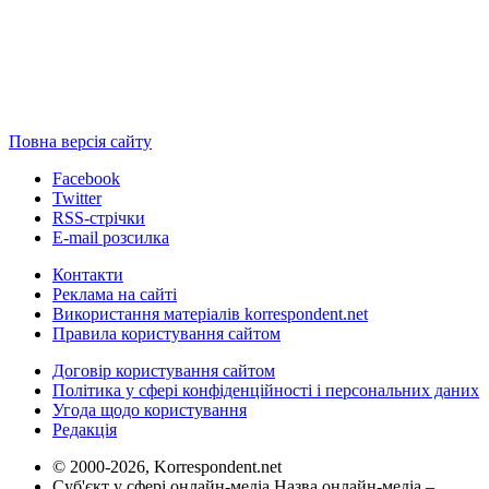
Повна версія сайту
Facebook
Twitter
RSS-стрічки
E-mail розсилка
Контакти
Реклама на сайті
Використання матеріалів korrespondent.net
Правила користування сайтом
Договір користування сайтом
Політика у сфері конфіденційності і персональних даних
Угода щодо користування
Редакція
© 2000-2026, Korrespondent.net
Суб'єкт у сфері онлайн-медіа Назва онлайн-медіа –