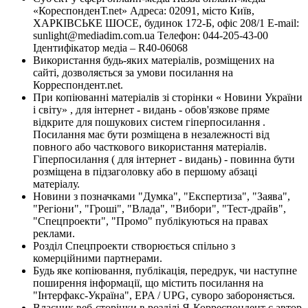
«КореспонденТ.net» Адреса: 02091, місто Київ,
ХАРКІВСЬКЕ ШОСЕ, будинок 172-Б, офіс 208/1 E-mail:
sunlight@mediadim.com.ua
Телефон: 044-205-43-00
Ідентифікатор медіа – R40-06068
Використання будь-яких матеріалів, розміщених на
сайті, дозволяється за умови посилання на
Корреспондент.net.
При копіюванні матеріалів зі сторінки « Новини України
і світу» , для інтернет - видань - обов'язкове пряме
відкрите для пошукових систем гіперпосилання .
Посилання має бути розміщена в незалежності від
повного або часткового використання матеріалів.
Гіперпосилання ( для інтернет - видань) - повинна бути
розміщена в підзаголовку або в першому абзаці
матеріалу.
Новини з позначками "Думка", "Експертиза", "Заява",
"Регіони", "Гроші", "Влада", "Вибори", "Тест-драйв",
"Спецпроекти", "Промо" публікуються на правах
реклами.
Розділ Спецпроекти створюється спільно з
комерційними партнерами.
Будь яке копіювання, публікація, передрук, чи наступне
поширення інформації, що містить посилання на
"Інтерфакс-Україна", EPA / UPG, суворо забороняється.
Власник веб-сторінки в розділі Я-Корреспондент є автор