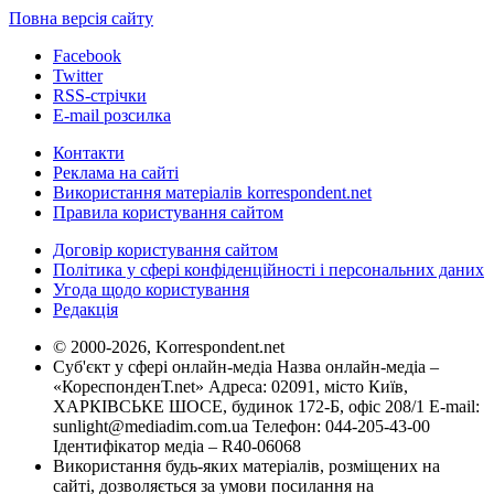
Повна версія сайту
Facebook
Twitter
RSS-стрічки
E-mail розсилка
Контакти
Реклама на сайті
Використання матеріалів korrespondent.net
Правила користування сайтом
Договір користування сайтом
Політика у сфері конфіденційності і персональних даних
Угода щодо користування
Редакція
© 2000-2026, Korrespondent.net
Суб'єкт у сфері онлайн-медіа Назва онлайн-медіа –
«КореспонденТ.net» Адреса: 02091, місто Київ,
ХАРКІВСЬКЕ ШОСЕ, будинок 172-Б, офіс 208/1 E-mail:
sunlight@mediadim.com.ua
Телефон: 044-205-43-00
Ідентифікатор медіа – R40-06068
Використання будь-яких матеріалів, розміщених на
сайті, дозволяється за умови посилання на