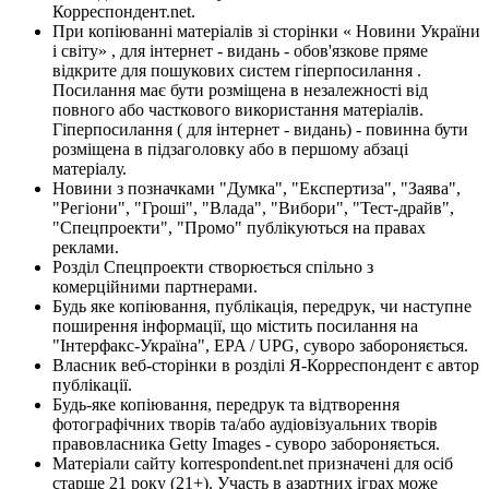
Корреспондент.net.
При копіюванні матеріалів зі сторінки « Новини України
і світу» , для інтернет - видань - обов'язкове пряме
відкрите для пошукових систем гіперпосилання .
Посилання має бути розміщена в незалежності від
повного або часткового використання матеріалів.
Гіперпосилання ( для інтернет - видань) - повинна бути
розміщена в підзаголовку або в першому абзаці
матеріалу.
Новини з позначками "Думка", "Експертиза", "Заява",
"Регіони", "Гроші", "Влада", "Вибори", "Тест-драйв",
"Спецпроекти", "Промо" публікуються на правах
реклами.
Розділ Спецпроекти створюється спільно з
комерційними партнерами.
Будь яке копіювання, публікація, передрук, чи наступне
поширення інформації, що містить посилання на
"Інтерфакс-Україна", EPA / UPG, суворо забороняється.
Власник веб-сторінки в розділі Я-Корреспондент є автор
публікації.
Будь-яке копіювання, передрук та відтворення
фотографічних творів та/або аудіовізуальних творів
правовласника Getty Images - суворо забороняється.
Матеріали сайту korrespondent.net призначені для осіб
старше 21 року (21+). Участь в азартних іграх може