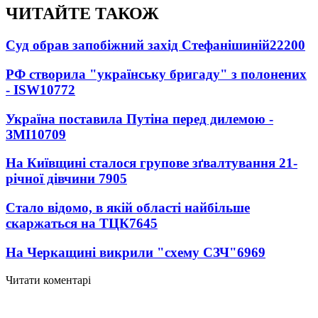
ЧИТАЙТЕ ТАКОЖ
Суд обрав запобіжний захід Стефанішиній
22200
РФ створила "українську бригаду" з полонених
- ISW
10772
Україна поставила Путіна перед дилемою -
ЗМІ
10709
На Київщині сталося групове зґвалтування 21-
річної дівчини
7905
Стало відомо, в якій області найбільше
скаржаться на ТЦК
7645
На Черкащині викрили "схему СЗЧ"
6969
Читати коментарі