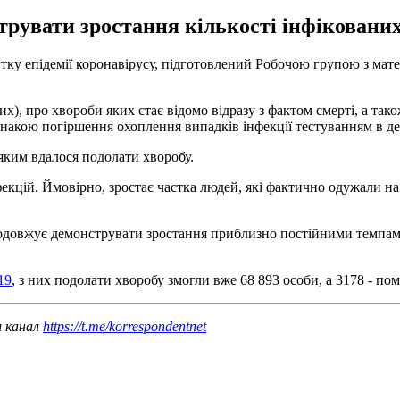
трувати зростання кількості інфіковани
итку епідемії коронавірусу, підготовлений Робочою групою з мат
их), про хвороби яких стає відомо відразу з фактом смерті, а так
накою погіршення охоплення випадків інфекції тестуванням в дея
 яким вдалося подолати хворобу.
екцій. Ймовірно, зростає частка людей, які фактично одужали на
родовжує демонструвати зростання приблизно постійними темпами
19
, з них подолати хворобу змогли вже 68 893 особи, а 3178 - по
ш канал
https://t.me/korrespondentnet