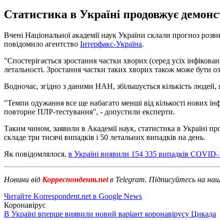
Статистика в Україні продовжує демонс
Вчені Національної академії наук України склали прогноз розв
повідомило агентство
Інтерфакс-Україна
.
"Спостерігається зростання частки хворих (серед усіх інфікован
летальності. Зростання частки таких хворих також може бути оз
Водночас, згідно з даними НАН, збільшується кількість людей,
"Темпи одужання все ще набагато менші від кількості нових інф
повторне ПЛР-тестування", - допустили експерти.
Таким чином, заявили в Академії наук, статистика в Україні п
складе три тисячі випадків і 50 летальних випадків на день.
Як повідомлялося,
в Україні виявили 154 335 випадків COVID-
Новини від
Корреспондент.net
в Telegram. Підписуйтесь на на
Читайте Korrespondent.net в Google News
Коронавірус
В Україні вперше виявили новий варіант коронавірусу Цикада