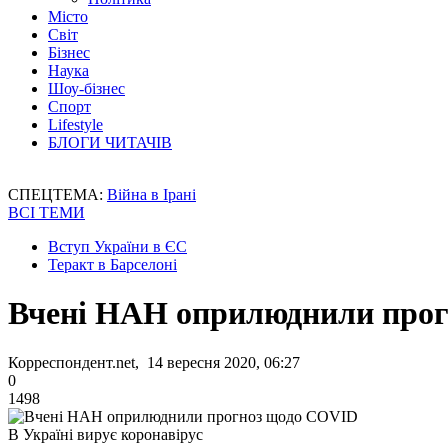
Місто
Світ
Бізнес
Наука
Шоу-бізнес
Спорт
Lifestyle
БЛОГИ ЧИТАЧІВ
СПЕЦТЕМА:
Війна в Ірані
ВСІ ТЕМИ
Вступ України в ЄС
Теракт в Барселоні
Вчені НАН оприлюднили про
Корреспондент.net, 14 вересня 2020, 06:27
0
1498
В Україні вирує коронавірус