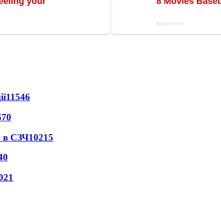
ії
11546
670
 в СЗЧ
10215
40
021