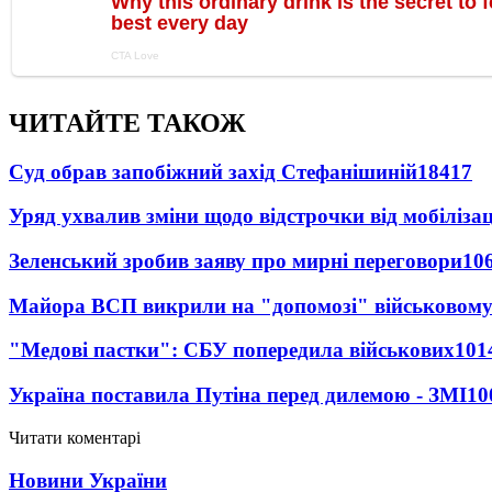
ЧИТАЙТЕ ТАКОЖ
Суд обрав запобіжний захід Стефанішиній
18417
Уряд ухвалив зміни щодо відстрочки від мобілізац
Зеленський зробив заяву про мирні переговори
10
Майора ВСП викрили на "допомозі" військовому
"Медові пастки": СБУ попередила військових
101
Україна поставила Путіна перед дилемою - ЗМІ
10
Читати коментарі
Новини України