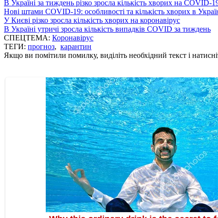
В Україні за тиждень різко зросла кількість хворих на COVID-1
Нові штами COVID-19: особливості та кількість хворих в Украї
У Києві різко зросла кількість хворих на коронавірус
В Україні утричі зросла кількість випадків COVID за тиждень
СПЕЦТЕМА:
Коронавірус
ТЕГИ:
прогноз
,
карантин
Якщо ви помітили помилку, виділіть необхідний текст і натисніт