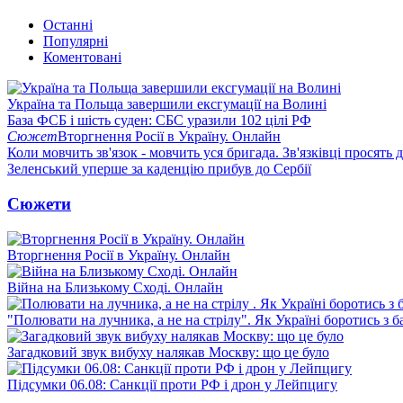
Останні
Популярні
Коментовані
Україна та Польща завершили ексгумації на Волині
База ФСБ і шість суден: СБС уразили 102 цілі РФ
Сюжет
Вторгнення Росії в Україну. Онлайн
Коли мовчить зв'язок - мовчить уся бригада. Зв'язківці просять
Зеленський уперше за каденцію прибув до Сербії
Сюжети
Вторгнення Росії в Україну. Онлайн
Війна на Близькому Сході. Онлайн
"Полювати на лучника, а не на стрілу". Як Україні боротись з 
Загадковий звук вибуху налякав Москву: що це було
Підсумки 06.08: Санкції проти РФ і дрон у Лейпцигу