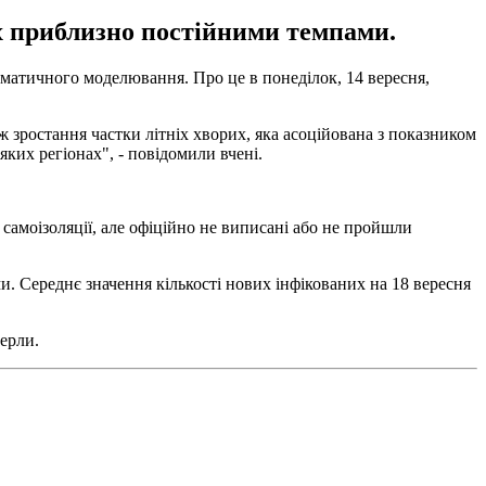
х приблизно постійними темпами.
ематичного моделювання. Про це в понеділок, 14 вересня,
ож зростання частки літніх хворих, яка асоційована з показником
ких регіонах", - повідомили вчені.
 самоізоляції, але офіційно не виписані або не пройшли
. Середнє значення кількості нових інфікованих на 18 вересня
мерли.