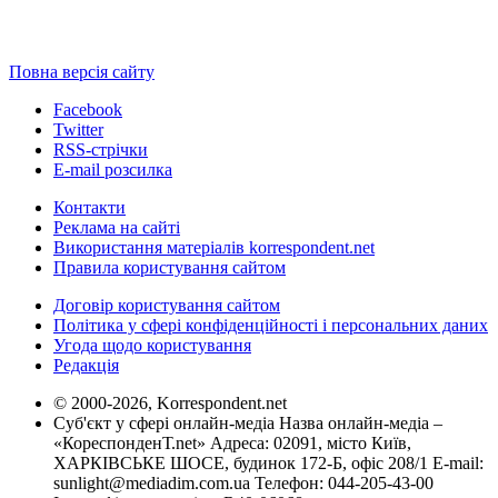
Повна версія сайту
Facebook
Twitter
RSS-стрічки
E-mail розсилка
Контакти
Реклама на сайті
Використання матеріалів korrespondent.net
Правила користування сайтом
Договір користування сайтом
Політика у сфері конфіденційності і персональних даних
Угода щодо користування
Редакція
© 2000-2026, Korrespondent.net
Суб'єкт у сфері онлайн-медіа Назва онлайн-медіа –
«КореспонденТ.net» Адреса: 02091, місто Київ,
ХАРКІВСЬКЕ ШОСЕ, будинок 172-Б, офіс 208/1 E-mail:
sunlight@mediadim.com.ua
Телефон: 044-205-43-00