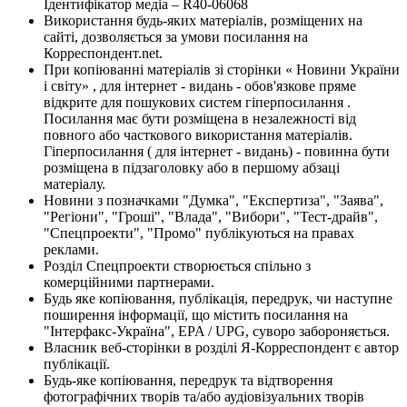
Ідентифікатор медіа – R40-06068
Використання будь-яких матеріалів, розміщених на
сайті, дозволяється за умови посилання на
Корреспондент.net.
При копіюванні матеріалів зі сторінки « Новини України
і світу» , для інтернет - видань - обов'язкове пряме
відкрите для пошукових систем гіперпосилання .
Посилання має бути розміщена в незалежності від
повного або часткового використання матеріалів.
Гіперпосилання ( для інтернет - видань) - повинна бути
розміщена в підзаголовку або в першому абзаці
матеріалу.
Новини з позначками "Думка", "Експертиза", "Заява",
"Регіони", "Гроші", "Влада", "Вибори", "Тест-драйв",
"Спецпроекти", "Промо" публікуються на правах
реклами.
Розділ Спецпроекти створюється спільно з
комерційними партнерами.
Будь яке копіювання, публікація, передрук, чи наступне
поширення інформації, що містить посилання на
"Інтерфакс-Україна", EPA / UPG, суворо забороняється.
Власник веб-сторінки в розділі Я-Корреспондент є автор
публікації.
Будь-яке копіювання, передрук та відтворення
фотографічних творів та/або аудіовізуальних творів