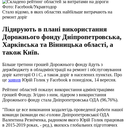
Фото: Facebook/Укравтодор
Стало відомо, в яких областях найбільше витрачають на
ремонт доріг
Лідирують в плані використання
Дорожнього фонду Дніпропетровська,
Харківська та Вінницька області, а
також Київ.
Більше третини грошей Дорожнього фонду йдуть з
держбюджету в обладміністрації на ремонт і обслуговування
доріг категорії О і С, а також доріг в населених пунктах. Про
це
заявив
Юрій Голик у Facebook в понеділок, 14 вересня.
Рейтинг областей показує використання адміністраціями
грошей Фонду. Згідно з ним, лідером з використання
Дорожнього фонду стала Дніпропетровська ОДА (96,76%).
"Поки це все виконання заздалегідь проведеної роботи нашої
команди (команди екс-голови Дніпропетровської ОДА
Валентина Резніченка, радником якого Юрій Голик працював
в 2015-2019 роках, - ред.), якихось глобальних підготовчих