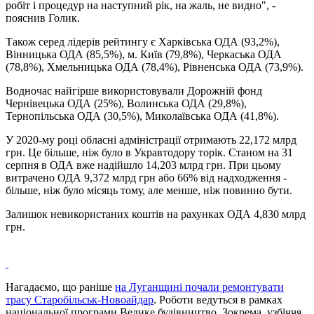
робіт і процедур на наступний рік, на жаль, не видно", -
пояснив Голик.
Також серед лідерів рейтингу є Харківська ОДА (93,2%),
Вінницька ОДА (85,5%), м. Київ (79,8%), Черкаська ОДА
(78,8%), Хмельницька ОДА (78,4%), Рівненська ОДА (73,9%).
Водночас найгірше використовували Дорожній фонд
Чернівецька ОДА (25%), Волинська ОДА (29,8%),
Тернопільська ОДА (30,5%), Миколаївська ОДА (41,8%).
У 2020-му році обласні адміністрації отримають 22,172 млрд
грн. Це більше, ніж було в Укравтодору торік. Станом на 31
серпня в ОДА вже надійшло 14,203 млрд грн. При цьому
витрачено ОДА 9,372 млрд грн або 66% від надходження -
більше, ніж було місяць тому, але менше, ніж повинно бути.
Залишок невикористаних коштів на рахунках ОДА 4,830 млрд
грн.
Нагадаємо, що раніше
на Луганщині почали ремонтувати
трасу Старобільськ-Новоайдар
. Роботи ведуться в рамках
національної програми Велике будівництво. Зокрема, узбіччя