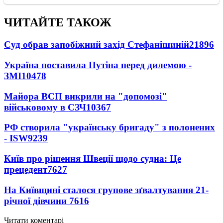
ЧИТАЙТЕ ТАКОЖ
Суд обрав запобіжний захід Стефанішиній
21896
Україна поставила Путіна перед дилемою -
ЗМІ
10478
Майора ВСП викрили на "допомозі"
військовому в СЗЧ
10367
РФ створила "українську бригаду" з полонених
- ISW
9239
Київ про рішення Швеції щодо судна: Це
прецедент
7627
На Київщині сталося групове зґвалтування 21-
річної дівчини
7616
Читати коментарі