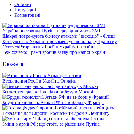
Останні
Популярні
Коментовані
Україна поставила Путіна перед дилемою - ЗМІ
Шахраї погрожують бізнесу атаками "шахедів" - Флеш
Консульство України прокоментувало напад у Гданську
Сюжет
Вторгнення Росії в Україну. Онлайн
Теж хочемо: Трамп зробив заяву про Patriot Україні
Сюжети
Вторгнення Росії в Україну. Онлайн
Бенкет генералів. Наслідки вибуху в Москві
Брудні технології. Атаки РФ на вибори у Франції
Ескалація для Європи. Російський дрон в Лейпцигу
Зміни в армії РФ: що стоїть за рішенням Путіна