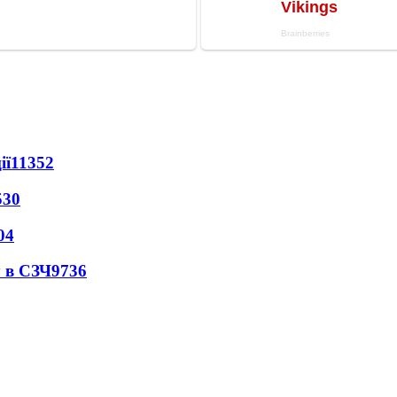
ії
11352
530
04
 в СЗЧ
9736