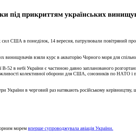
ки під прикриттям українських винищув
х сил США в понеділок, 14 вересня, патрулювали повітряний пр
х винищувачів взяли курс в акваторію Чорного моря для спільних
ї В-52 в небі України є частиною давно запланованого розгортан
ожливості колективної оборони для США, союзників по НАТО і па
ри України в черговий раз натякають російському керівництву, 
Чорним морем
вперше супроводжувала авіація України.