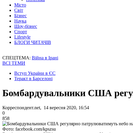
Місто
Світ
Бізнес
Наука
Шоу-бізнес
Спорт
Lifestyle
БЛОГИ ЧИТАЧІВ
СПЕЦТЕМА:
Війна в Ірані
ВСІ ТЕМИ
Вступ України в ЄС
Теракт в Барселоні
Бомбардувальники США регул
Корреспондент.net, 14 вересня 2020, 16:54
0
858
Фото: facebook.com/kpszsu