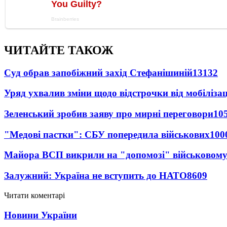
ЧИТАЙТЕ ТАКОЖ
Суд обрав запобіжний захід Стефанішиній
13132
Уряд ухвалив зміни щодо відстрочки від мобілізац
Зеленський зробив заяву про мирні переговори
10
"Медові пастки": СБУ попередила військових
100
Майора ВСП викрили на "допомозі" військовому
Залужний: Україна не вступить до НАТО
8609
Читати коментарі
Новини України