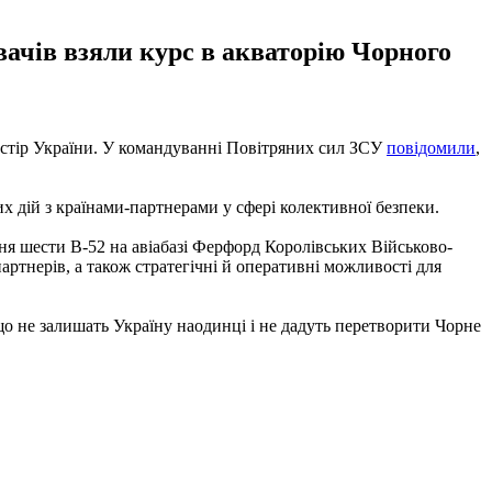
ачів взяли курс в акваторію Чорного
остір України. У командуванні Повітряних сил ЗСУ
повідомили
,
 дій з країнами-партнерами у сфері колективної безпеки.
ня шести B-52 на авіабазі Ферфорд Королівських Військово-
ртнерів, а також стратегічні й оперативні можливості для
що не залишать Україну наодинці і не дадуть перетворити Чорне