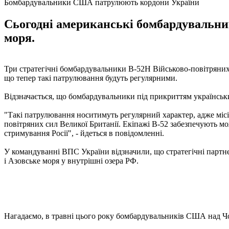
Бомбардувальники США патрулюють кордони України
Сьогодні американські бомбардувальни
моря.
Три стратегічні бомбардувальники В-52Н Військово-повітряни
що тепер такі патрулювання будуть регулярними.
Відзначається, що бомбардувальники під прикриттям українськи
"Такі патрулювання носитимуть регулярний характер, адже місі
повітряних сил Великої Британії. Екіпажі B-52 забезпечують м
стримування Росії", - йдеться в повідомленні.
У командуванні ВПС України відзначили, що стратегічні партне
і Азовське моря у внутрішні озера РФ.
Нагадаємо, в травні цього року бомбардувальників США над 