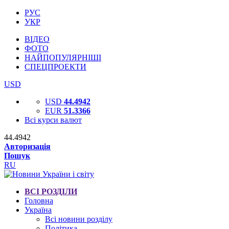
РУС
УКР
ВІДЕО
ФОТО
НАЙПОПУЛЯРНІШІ
СПЕЦПРОЕКТИ
USD
USD
44.4942
EUR
51.3366
Всі курси валют
44.4942
Авторизація
Пошук
RU
ВСІ РОЗДІЛИ
Головна
Україна
Всі новини розділу
Політика