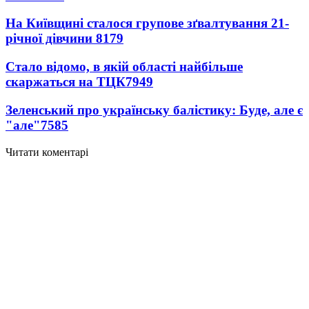
На Київщині сталося групове зґвалтування 21-
річної дівчини
8179
Стало відомо, в якій області найбільше
скаржаться на ТЦК
7949
Зеленський про українську балістику: Буде, але є
"але"
7585
Читати коментарі