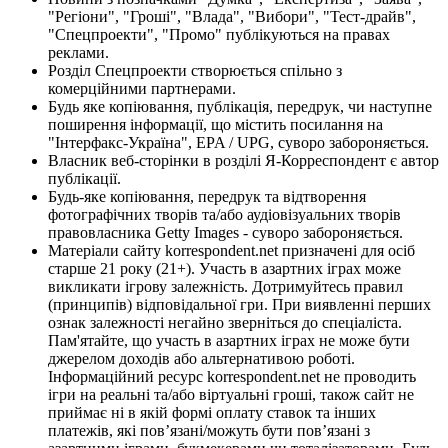
"Регіони", "Гроші", "Влада", "Вибори", "Тест-драйв",
"Спецпроекти", "Промо" публікуються на правах
реклами.
Розділ Спецпроекти створюється спільно з
комерційними партнерами.
Будь яке копіювання, публікація, передрук, чи наступне
поширення інформації, що містить посилання на
"Інтерфакс-Україна", EPA / UPG, суворо забороняється.
Власник веб-сторінки в розділі Я-Корреспондент є автор
публікації.
Будь-яке копіювання, передрук та відтворення
фотографічних творів та/або аудіовізуальних творів
правовласника Getty Images - суворо забороняється.
Матеріали сайту korrespondent.net призначені для осіб
старше 21 року (21+). Участь в азартних іграх може
викликати ігрову залежність. Дотримуйтесь правил
(принципів) відповідальної гри. При виявленні перших
ознак залежності негайно зверніться до спеціаліста.
Пам'ятайте, що участь в азартних іграх не може бути
джерелом доходів або альтернативою роботі.
Інформаційний ресурс korrespondent.net не проводить
ігри на реальні та/або віртуальні гроші, також сайт не
приймає ні в якій формі оплату ставок та інших
платежів, які пов’язані/можуть бути пов’язані з