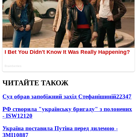
ЧИТАЙТЕ ТАКОЖ
Суд обрав запобіжний захід Стефанішиній
22347
РФ створила "українську бригаду" з полонених
- ISW
12120
Україна поставила Путіна перед дилемою -
ЗМІ
10887