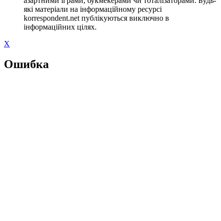
азартними іграми, букмекерами чи тоталізаторами. Будь-
які матеріали на інформаційному ресурсі
korrespondent.net публікуються виключно в
інформаційних цілях.
X
Ошибка