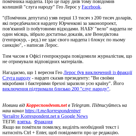
помічника нардепа. Про це пару днів тому повідомив
колишній "слуга народу" Гео Лерос у
Facebook
.
"(Помічник депутата) узяв перші 13 тисяч з 200 тисяч доларів,
які передбачалися нардепу Юрченкові за законопроект,
пов'язаний із побутовими відходами. НАБУ "вело" нардепа не
один місяць, зібрало достатньо доказів, але Венедіктова
(генпрокур, - ред.) не здає свого нардепа і блокує по ньому
санкцію", - написав Лерос.
Тим часом в Офісі генпрокурара повідомили журналістам, що
не отримували відповідних матеріалів.
Нагадаємо, що 1 вересня Гео
Лерос був виключений із фракції
Слуга народу
- нардеп сказав президенту: "Ви своїми
мікробами і бактеріями брехні заразили усю країну". Його
виключення підтримали близько 200 "слуг народу"
.
Новини від
Корреспондент.net
в Telegram. Підписуйтесь на
наш канал
https://t.me/korrespondentnet
Читайте Korrespondent.net в Google News
ТЕГИ:
взятка
,
Фракция
Якщо ви помітили помилку, виділіть необхідний текст і
натисніть Ctrl + Enter, щоб повідомити про це редакцію.