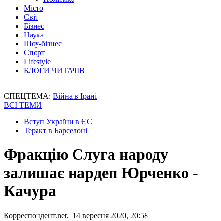
Місто
Світ
Бізнес
Наука
Шоу-бізнес
Спорт
Lifestyle
БЛОГИ ЧИТАЧІВ
СПЕЦТЕМА:
Війна в Ірані
ВСІ ТЕМИ
Вступ України в ЄС
Теракт в Барселоні
Фракцію Слуга народу
залишає нардеп Юрченко -
Качура
Корреспондент.net, 14 вересня 2020, 20:58