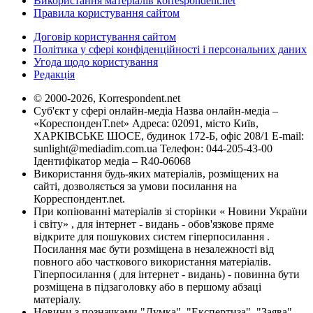
Використання матеріалів korrespondent.net
Правила користування сайтом
Договір користування сайтом
Політика у сфері конфіденційності і персональних даних
Угода щодо користування
Редакція
© 2000-2026, Korrespondent.net
Суб'єкт у сфері онлайн-медіа Назва онлайн-медіа –
«КореспонденТ.net» Адреса: 02091, місто Київ,
ХАРКІВСЬКЕ ШОСЕ, будинок 172-Б, офіс 208/1 E-mail:
sunlight@mediadim.com.ua
Телефон: 044-205-43-00
Ідентифікатор медіа – R40-06068
Використання будь-яких матеріалів, розміщених на
сайті, дозволяється за умови посилання на
Корреспондент.net.
При копіюванні матеріалів зі сторінки « Новини України
і світу» , для інтернет - видань - обов'язкове пряме
відкрите для пошукових систем гіперпосилання .
Посилання має бути розміщена в незалежності від
повного або часткового використання матеріалів.
Гіперпосилання ( для інтернет - видань) - повинна бути
розміщена в підзаголовку або в першому абзаці
матеріалу.
Новини з позначками "Думка", "Експертиза", "Заява",