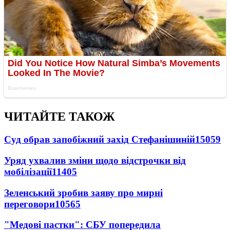
ЧИТАЙТЕ ТАКОЖ
Суд обрав запобіжний захід Стефанішиній
15059
Уряд ухвалив зміни щодо відстрочки від
мобілізації
11405
Зеленський зробив заяву про мирні
переговори
10565
"Медові пастки": СБУ попередила