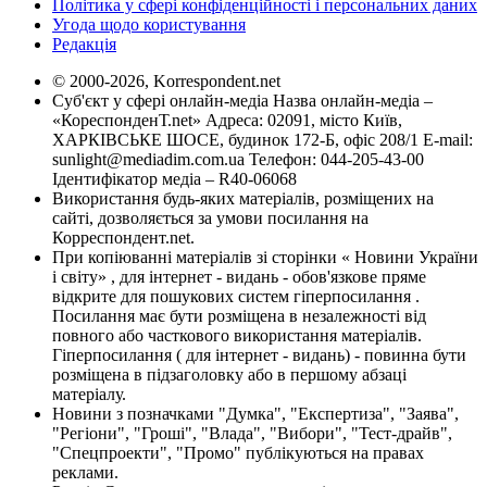
Політика у сфері конфіденційності і персональних даних
Угода щодо користування
Редакція
© 2000-2026, Korrespondent.net
Суб'єкт у сфері онлайн-медіа Назва онлайн-медіа –
«КореспонденТ.net» Адреса: 02091, місто Київ,
ХАРКІВСЬКЕ ШОСЕ, будинок 172-Б, офіс 208/1 E-mail:
sunlight@mediadim.com.ua
Телефон: 044-205-43-00
Ідентифікатор медіа – R40-06068
Використання будь-яких матеріалів, розміщених на
сайті, дозволяється за умови посилання на
Корреспондент.net.
При копіюванні матеріалів зі сторінки « Новини України
і світу» , для інтернет - видань - обов'язкове пряме
відкрите для пошукових систем гіперпосилання .
Посилання має бути розміщена в незалежності від
повного або часткового використання матеріалів.
Гіперпосилання ( для інтернет - видань) - повинна бути
розміщена в підзаголовку або в першому абзаці
матеріалу.
Новини з позначками "Думка", "Експертиза", "Заява",
"Регіони", "Гроші", "Влада", "Вибори", "Тест-драйв",
"Спецпроекти", "Промо" публікуються на правах
реклами.