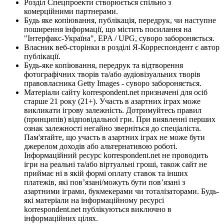
Розділ Спецпроекти створюється спільно з
комерційними партнерами.
Будь яке копіювання, публікація, передрук, чи наступне
поширення інформації, що містить посилання на
"Інтерфакс-Україна", EPA / UPG, суворо забороняється.
Власник веб-сторінки в розділі Я-Корреспондент є автор
публікації.
Будь-яке копіювання, передрук та відтворення
фотографічних творів та/або аудіовізуальних творів
правовласника Getty Images - суворо забороняється.
Матеріали сайту korrespondent.net призначені для осіб
старше 21 року (21+). Участь в азартних іграх може
викликати ігрову залежність. Дотримуйтесь правил
(принципів) відповідальної гри. При виявленні перших
ознак залежності негайно зверніться до спеціаліста.
Пам'ятайте, що участь в азартних іграх не може бути
джерелом доходів або альтернативою роботі.
Інформаційний ресурс korrespondent.net не проводить
ігри на реальні та/або віртуальні гроші, також сайт не
приймає ні в якій формі оплату ставок та інших
платежів, які пов’язані/можуть бути пов’язані з
азартними іграми, букмекерами чи тоталізаторами. Будь-
які матеріали на інформаційному ресурсі
korrespondent.net публікуються виключно в
інформаційних цілях.