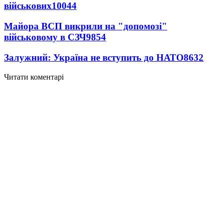
військових
10044
Майора ВСП викрили на "допомозі"
військовому в СЗЧ
9854
Залужний: Україна не вступить до НАТО
8632
Читати коментарі