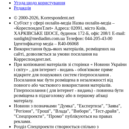
Угода щодо користування
Редакція
© 2000-2026, Korrespondent.net
Суб'єкт у сфері онлайн-медіа Назва онлайн-медіа –
«КореспонденТ.net» Адреса: 02091, місто Київ,
ХАРКІВСЬКЕ ШОСЕ, будинок 172-Б, офіс 208/1 E-mail:
sunlight@mediadim.com.ua
Телефон: 044-205-43-00
Ідентифікатор медіа – R40-06068
Використання будь-яких матеріалів, розміщених на
сайті, дозволяється за умови посилання на
Корреспондент.net.
При копіюванні матеріалів зі сторінки « Новини України
і світу» , для інтернет - видань - обов'язкове пряме
відкрите для пошукових систем гіперпосилання .
Посилання має бути розміщена в незалежності від
повного або часткового використання матеріалів.
Гіперпосилання ( для інтернет - видань) - повинна бути
розміщена в підзаголовку або в першому абзаці
матеріалу.
Новини з позначками "Думка", "Експертиза", "Заява",
"Регіони", "Гроші", "Влада", "Вибори", "Тест-драйв",
"Спецпроекти", "Промо" публікуються на правах
реклами.
Розділ Спецпроекти створюється спільно з