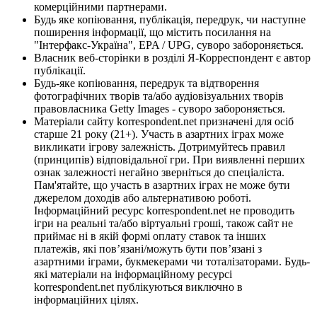
комерційними партнерами.
Будь яке копіювання, публікація, передрук, чи наступне
поширення інформації, що містить посилання на
"Інтерфакс-Україна", EPA / UPG, суворо забороняється.
Власник веб-сторінки в розділі Я-Корреспондент є автор
публікації.
Будь-яке копіювання, передрук та відтворення
фотографічних творів та/або аудіовізуальних творів
правовласника Getty Images - суворо забороняється.
Матеріали сайту korrespondent.net призначені для осіб
старше 21 року (21+). Участь в азартних іграх може
викликати ігрову залежність. Дотримуйтесь правил
(принципів) відповідальної гри. При виявленні перших
ознак залежності негайно зверніться до спеціаліста.
Пам'ятайте, що участь в азартних іграх не може бути
джерелом доходів або альтернативою роботі.
Інформаційний ресурс korrespondent.net не проводить
ігри на реальні та/або віртуальні гроші, також сайт не
приймає ні в якій формі оплату ставок та інших
платежів, які пов’язані/можуть бути пов’язані з
азартними іграми, букмекерами чи тоталізаторами. Будь-
які матеріали на інформаційному ресурсі
korrespondent.net публікуються виключно в
інформаційних цілях.