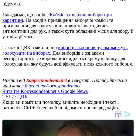
підсумки.
Нагадаємо, що раніше
Кабмін затвердив вибори при
карантині
. На вході в приміщення виборчої комісії та
приміщення для голосування повинні знаходитися
антисептики для рук, а також бути обладнані місця для збору й
утилізації масок.
Також в ЦВК заявили, що
виборці з коронавірусом зможуть
голосувати на виборах
. Для виборців з ознаками
респіраторного захворювання виділять окрему кабінку для
голосування, яку будуть дезінфікувати після кожного виборця.
Новини від
Корреспондент.net
в Telegram. Підписуйтесь на
наш канал
https://t.me/korrespondentnet
Читайте Korrespondent.net в Google News
ТЕГИ:
ЦИК
Якщо ви помітили помилку, виділіть необхідний текст і
натисніть Ctrl + Enter, щоб повідомити про це редакцію.