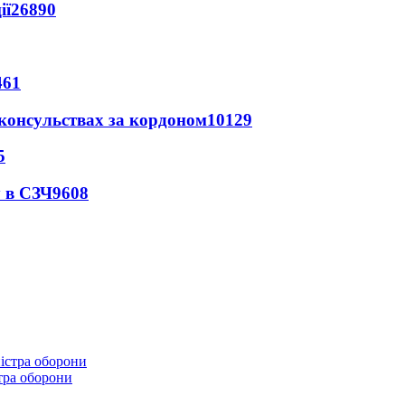
ії
26890
461
 консульствах за кордоном
10129
5
 в СЗЧ
9608
стра оборони