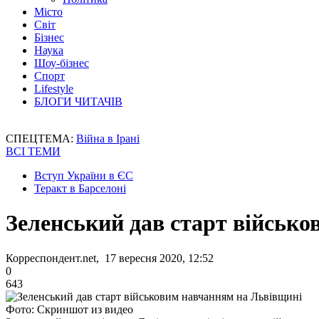
Місто
Світ
Бізнес
Наука
Шоу-бізнес
Спорт
Lifestyle
БЛОГИ ЧИТАЧІВ
СПЕЦТЕМА:
Війна в Ірані
ВСІ ТЕМИ
Вступ України в ЄС
Теракт в Барселоні
Зеленський дав старт військ
Корреспондент.net, 17 вересня 2020, 12:52
0
643
Фото: Скриншот из видео