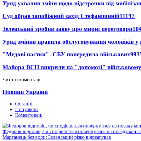
Уряд ухвалив зміни щодо відстрочки від мобілізац
Суд обрав запобіжний захід Стефанішиній
11197
Зеленський зробив заяву про мирні переговори
10
Уряд змінив правила обслуговування чоловіків у
"Медові пастки": СБУ попередила військових
993
Майора ВСП викрили на "допомозі" військовому
Читати коментарі
Новини України
Останні
Популярні
Коментовані
Федоров відповів, чи сподівається повернутися на посаду міні
Марганець без води: Зеленський різко відреагував