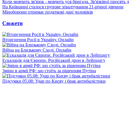
Коли мовчить зв'язок - мовчить уся бригада. Зв'язківці просять
На Київщині сталося групове зґвалтування 21-річної дівчини
Міноборони отримає податкові дані чоловіків
Сюжети
Вторгнення Росії в Україну. Онлайн
Війна на Близькому Сході. Онлайн
Ескалація для Європи. Російський дрон в Лейпцигу
Зміни в армії РФ: що стоїть за рішенням Путіна
Підсумки 05.08: Удар по Києву і брак антибалістики