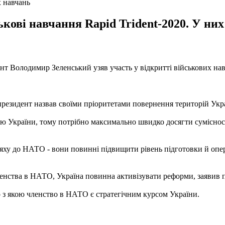
х навчань
кові навчання Rapid Trident-2020. У них
дент Володимир Зеленський узяв участь у відкритті військових нав
резидент назвав своїми пріоритетами повернення територій Укра
ю України, тому потрібно максимально швидко досягти сумісност
яху до НАТО - вони повинні підвищити рівень підготовки й опера
енства в НАТО, Україна повинна активізувати реформи, заявив п
но з якою членство в НАТО є стратегічним курсом України.