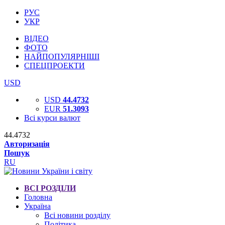
РУС
УКР
ВІДЕО
ФОТО
НАЙПОПУЛЯРНІШІ
СПЕЦПРОЕКТИ
USD
USD
44.4732
EUR
51.3093
Всі курси валют
44.4732
Авторизація
Пошук
RU
ВСІ РОЗДІЛИ
Головна
Україна
Всі новини розділу
Політика