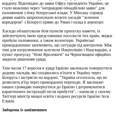
кордону. Відповідно до заяви Офісу президента України, це
стало можливо через "неправдиві обнадійливі заяви" для
паломників з боку білоруської влади. У Мінську справді
днями навіть запропонували возити хасидів "зеленим
коридором" з Білорусі прямо до Умані і назад в аеропорт.
Хасиди облаштували біля пунктів пропуску намети, їх
забезпечують їжею представники посольств тих країн, звідки
прибули паломники, а також волонтери. Українські
прикордонники запевняють, що ситуація під контролем. Між
тим для патрулювання залучили Нацполіцію і Нацгвардію, а
пункт пропуску "Нові Яриловичі" на Чернігівщині офіційно
закрили рішенням уряду.
Тим часом 17 вересня в уряді Ізраїлю закликали повернутися
додому хасидів, які сподівались в'їхати в Україну через
Білорусь і застрягли на кордоні. "Україна оголосила, що не
дозволить в'їзд через прикордонні переходи. Я закликаю
наших громадян повернутися до Ізраїлю і дотримуватися
карантинних інструкцій після прибуття", - написав у своєму
Твіттері міністр вищої освіти і водних ресурсів Ізраїлю Зєєв
Елькін.
Заборона із запізненням