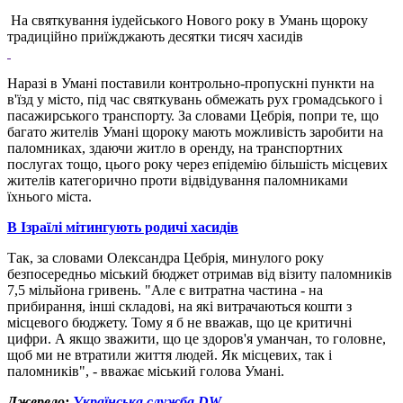
На святкування іудейського Нового року в Умань щороку
традиційно приїжджають десятки тисяч хасидів
Наразі в Умані поставили контрольно-пропускні пункти на
в'їзд у місто, під час святкувань обмежать рух громадського і
пасажирського транспорту. За словами Цебрія, попри те, що
багато жителів Умані щороку мають можливість заробити на
паломниках, здаючи житло в оренду, на транспортних
послугах тощо, цього року через епідемію більшість місцевих
жителів категорично проти відвідування паломниками
їхнього міста.
В Ізраїлі мітингують родичі хасидів
Так, за словами Олександра Цебрія, минулого року
безпосередньо міський бюджет отримав від візиту паломників
7,5 мільйона гривень. "Але є витратна частина - на
прибирання, інші складові, на які витрачаються кошти з
місцевого бюджету. Тому я б не вважав, що це критичні
цифри. А якщо зважити, що це здоров'я уманчан, то головне,
щоб ми не втратили життя людей. Як місцевих, так і
паломників", - вважає міський голова Умані.
Джерело:
Українська служба DW