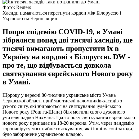
Фото: Reuters
Хасиди намагаються перетнути кордон між Білоруссю і
Україною на Чернігівщині
Попри епідемію COVID-19, в Умані
зібралися понад дві тисячі хасидів, ще
тисячі вимагають пропустити їх в
Україну на кордоні з Білоруссю. DW -
про те, що відбувається довкола
святкування єврейського Нового року
в Умані.
Щороку у вересні 80-тисячне українське місто Умань
Черкаської області приймає тисячі паломників-хасидів з
усього світу, які збираються на святкування іудейського
Нового року (Рош га-Шана) біля могили свого духовного
учителя цадіка Нахмана. Цього року святкування єврейського
нового року припадає на 18-20 вересня. Утім, через пандемію
коронавірусу масштабне святкування, як і інші масові заходи,
було заборонене українською владою.