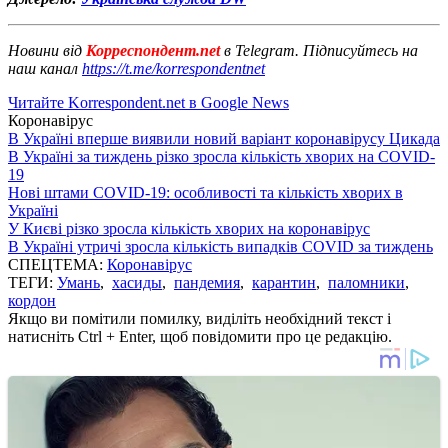
Новини від
Корреспондент.net
в Telegram. Підписуйтесь на
наш канал
https://t.me/korrespondentnet
Читайте Korrespondent.net в Google News
Коронавірус
В Україні вперше виявили новий варіант коронавірусу Цикада
В Україні за тиждень різко зросла кількість хворих на COVID-
19
Нові штами COVID-19: особливості та кількість хворих в
Україні
У Києві різко зросла кількість хворих на коронавірус
В Україні утричі зросла кількість випадків COVID за тиждень
СПЕЦТЕМА:
Коронавірус
ТЕГИ:
Умань
,
хасиды
,
пандемия
,
карантин
,
паломники
,
кордон
Якщо ви помітили помилку, виділіть необхідний текст і
натисніть Ctrl + Enter, щоб повідомити про це редакцію.