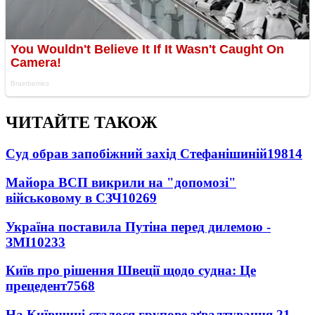
ЧИТАЙТЕ ТАКОЖ
Суд обрав запобіжний захід Стефанішиній
19814
Майора ВСП викрили на "допомозі"
військовому в СЗЧ
10269
Україна поставила Путіна перед дилемою -
ЗМІ
10233
Київ про рішення Швеції щодо судна: Це
прецедент
7568
На Київщині сталося групове зґвалтування 21-