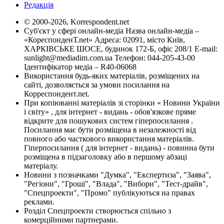
Редакція
© 2000-2026, Korrespondent.net
Суб'єкт у сфері онлайн-медіа Назва онлайн-медіа –
«КореспонденТ.net» Адреса: 02091, місто Київ,
ХАРКІВСЬКЕ ШОСЕ, будинок 172-Б, офіс 208/1 E-mail:
sunlight@mediadim.com.ua
Телефон: 044-205-43-00
Ідентифікатор медіа – R40-06068
Використання будь-яких матеріалів, розміщених на
сайті, дозволяється за умови посилання на
Корреспондент.net.
При копіюванні матеріалів зі сторінки « Новини України
і світу» , для інтернет - видань - обов'язкове пряме
відкрите для пошукових систем гіперпосилання .
Посилання має бути розміщена в незалежності від
повного або часткового використання матеріалів.
Гіперпосилання ( для інтернет - видань) - повинна бути
розміщена в підзаголовку або в першому абзаці
матеріалу.
Новини з позначками "Думка", "Експертиза", "Заява",
"Регіони", "Гроші", "Влада", "Вибори", "Тест-драйв",
"Спецпроекти", "Промо" публікуються на правах
реклами.
Розділ Спецпроекти створюється спільно з
комерційними партнерами.