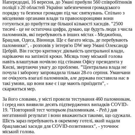
Напередодні, 16 вересня, до Умані прибули 560 співробітників
поліції з 20 областей України забезпечення громадського
порядку та безпеки громадян під час святкувань. Спільно з
місцевими органами влади та правоохоронцями вони
готуються до прибуття ще більшої кількості хасидів. "2500
тисячі - це не остаточна цифра, думаю, ще будуть люди з числа
паломників, які перебувають в інших містах - Меджибош,
Брацлав, Одеса, Вінниця. Ще є багато місць, де перебувають
паломники", - розповів у інтерв'ю DW мер Умані Олександр
Цебрій. Він гостро критикує діяльність центральної влади,
нарікаючи на запізнілі кроки. Місяць тому міський голова
навіть влаштував ночівлю під стінами Офісу президента у
Києві, звертаючи увагу до проблеми.
"
Центральна влада не
почула і заборону запровадила тільки 28-го серпня. Уманчани
не очікують взагалі паломників, але держава поставила нас в
такі умови, що вони вже є і ще мають приїздити", -
скаржиться мер.
За його словами, у місті провели тестування 460 паломникам,
і серед них виявили деcять підтверджених випадків COVID-
19. "Повторний тест чотирьом
(
паломникам.
- Ред.)
дав
негативний результат і вони вважаються такими, що одужали.
Шість зараз перебувають в окремому готелі, який надали
брацлавські хасиди для COVID-позитивних", - уточнює
міський голова.