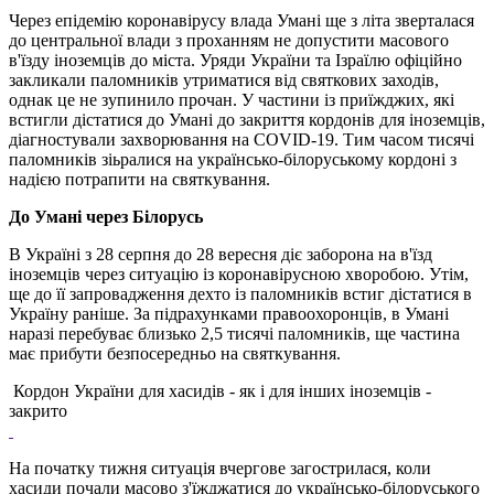
Через епідемію коронавірусу влада Умані ще з літа зверталася
до центральної влади з проханням не допустити масового
в'їзду іноземців до міста. Уряди України та Ізраїлю офіційно
закликали паломників утриматися від святкових заходів,
однак це не зупинило прочан. У частини із приїжджих, які
встигли дістатися до Умані до закриття кордонів для іноземців,
діагностували захворювання на COVID-19. Тим часом тисячі
паломників зіьралися на українсько-білоруському кордоні з
надією потрапити на святкування.
До Умані через Білорусь
В Україні з 28 серпня до 28 вересня діє заборона на в'їзд
іноземців через ситуацію із коронавірусною хворобою. Утім,
ще до її запровадження дехто із паломників встиг дістатися в
Україну раніше. За підрахунками правоохоронців, в Умані
наразі перебуває близько 2,5 тисячі паломників, ще частина
має прибути безпосередньо на святкування.
Кордон України для хасидів - як і для інших іноземців -
закрито
На початку тижня ситуація вчергове загострилася, коли
хасиди почали масово з'їжджатися до українсько-білоруського