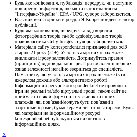
Будь яке копіювання, публікація, передрук, чи наступне
поширення інформації, що містить посилання на
"Інтерфакс-Україна", EPA / UPG, суворо забороняється.
Власник веб-сторінки в розділі Я-Корреспондент є автор
публікації.
Будь-яке копіювання, передрук та відтворення
фотографічних творів та/або аудіовізуальних творів
правовласника Getty Images - суворо забороняється.
Матеріали сайту korrespondent.net призначені для осіб
старше 21 року (21+). Участь в азартних іграх може
викликати ігрову залежність. Дотримуйтесь правил
(принципів) відповідальної гри. При виявленні перших
ознак залежності негайно зверніться до спеціаліста.
Пам'ятайте, що участь в азартних іграх не може бути
джерелом доходів або альтернативою роботі.
Інформаційний ресурс korrespondent.net не проводить
ігри на реальні та/або віртуальні гроші, також сайт не
приймає ні в якій формі оплату ставок та інших
платежів, які пов’язані/можуть бути пов’язані з
азартними іграми, букмекерами чи тоталізаторами. Будь-
які матеріали на інформаційному ресурсі
korrespondent.net публікуються виключно в
інформаційних цілях.
X