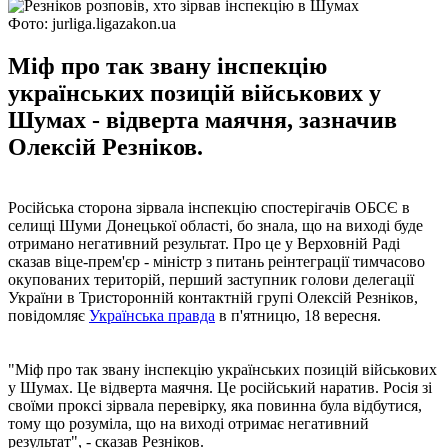
Фото: jurliga.ligazakon.ua
Міф про так звану інспекцію
українських позицій військових у
Шумах - відверта маячня, зазначив
Олексій Резніков.
Російська сторона зірвала інспекцію спостерігачів ОБСЄ в
селищі Шуми Донецької області, бо знала, що на виході буде
отримано негативний результат. Про це у Верховній Раді
сказав віце-прем'єр - міністр з питань реінтеграції тимчасово
окупованих територій, перший заступник голови делегації
України в Тристоронній контактній групі Олексій Резніков,
повідомляє
Українська правда
в п'ятницю, 18 вересня.
"Міф про так звану інспекцію українських позицій військових
у Шумах. Це відверта маячня. Це російський наратив. Росія зі
своїми проксі зірвала перевірку, яка повинна була відбутися,
тому що розуміла, що на виході отримає негативний
результат", - сказав Резніков.