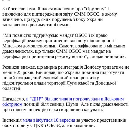
За його словами, йшлося виключно про "сіру зону" і
виключно для підтвердження звіту СММ ОБСЄ, в якому
зазначено, що будь-яких порушень з боку України
заставленого режиму тиші немає.
"Ми повністю підтримуємо мандат ОБСЄ і їх право
верифікації режиму припинення вогню у відповідності з
Мінськом домовленостями. Саме так зафіксовано в мінських
домовленостях, що тільки СММ ОБСЄ має мандат на
верифікацію припинення режиму вогню", - додав чиновник.
Резніков вважає, що мирна реінтеграція Донбасу триватиме не
менше 25 років. Він додав, що Україна повинна підготувати
новий покращений економічний план розвитку
підконтрольної влади території Луганської та Донецької
областей.
Нагадаємо,
в "ДНР" більше тижня погрожували військовим
обстрілом
позицій біля селища Шуми. Але після домовленості
про спільну інспекцію наказ вирішили скасувати.
Інспекція
мала відбутися 10 вересня
за участю представників
обох сторін у СЦКК і ОБСЄ, але її відмінили.