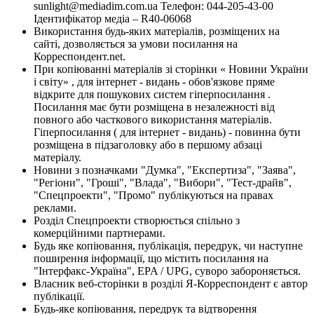
sunlight@mediadim.com.ua
Телефон: 044-205-43-00
Ідентифікатор медіа – R40-06068
Використання будь-яких матеріалів, розміщених на
сайті, дозволяється за умови посилання на
Корреспондент.net.
При копіюванні матеріалів зі сторінки « Новини України
і світу» , для інтернет - видань - обов'язкове пряме
відкрите для пошукових систем гіперпосилання .
Посилання має бути розміщена в незалежності від
повного або часткового використання матеріалів.
Гіперпосилання ( для інтернет - видань) - повинна бути
розміщена в підзаголовку або в першому абзаці
матеріалу.
Новини з позначками "Думка", "Експертиза", "Заява",
"Регіони", "Гроші", "Влада", "Вибори", "Тест-драйв",
"Спецпроекти", "Промо" публікуються на правах
реклами.
Розділ Спецпроекти створюється спільно з
комерційними партнерами.
Будь яке копіювання, публікація, передрук, чи наступне
поширення інформації, що містить посилання на
"Інтерфакс-Україна", EPA / UPG, суворо забороняється.
Власник веб-сторінки в розділі Я-Корреспондент є автор
публікації.
Будь-яке копіювання, передрук та відтворення