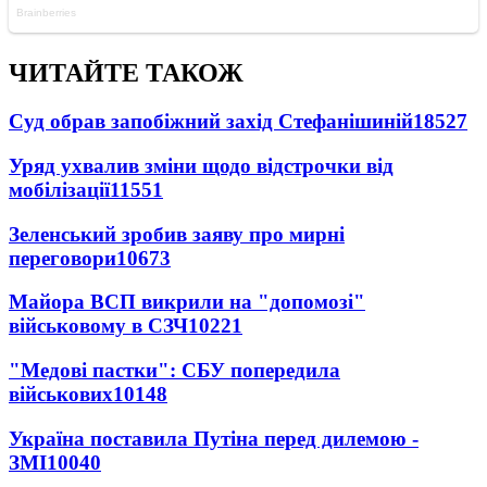
ЧИТАЙТЕ ТАКОЖ
Суд обрав запобіжний захід Стефанішиній
18527
Уряд ухвалив зміни щодо відстрочки від
мобілізації
11551
Зеленський зробив заяву про мирні
переговори
10673
Майора ВСП викрили на "допомозі"
військовому в СЗЧ
10221
"Медові пастки": СБУ попередила
військових
10148
Україна поставила Путіна перед дилемою -
ЗМІ
10040