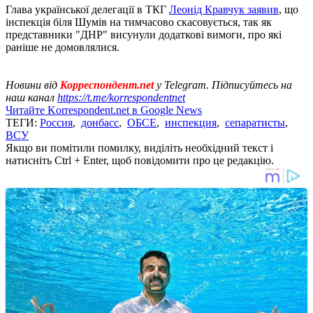
Глава української делегації в ТКГ
Леонід Кравчук заявив
, що
інспекція біля Шумів на тимчасово скасовується, так як
представники "ДНР" висунули додаткові вимоги, про які
раніше не домовлялися.
Новини від
Корреспондент.net
у Telegram. Підписуйтесь на
наш канал
https://t.me/korrespondentnet
Читайте Korrespondent.net в Google News
ТЕГИ:
Россия
,
донбасс
,
ОБСЕ
,
инспекция
,
сепаратисты
,
ВСУ
Якщо ви помітили помилку, виділіть необхідний текст і
натисніть Ctrl + Enter, щоб повідомити про це редакцію.