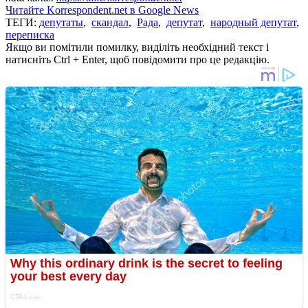
Читайте Korrespondent.net в Google News
ТЕГИ:
депутаты
,
скандал
,
Рада
,
депутат
,
народный депутат
,
переписка
Якщо ви помітили помилку, виділіть необхідний текст і
натисніть Ctrl + Enter, щоб повідомити про це редакцію.