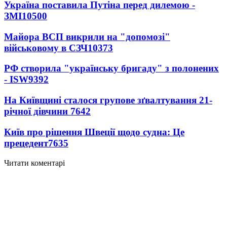
Україна поставила Путіна перед дилемою -
ЗМІ
10500
Майора ВСП викрили на "допомозі"
військовому в СЗЧ
10373
РФ створила "українську бригаду" з полонених
- ISW
9392
На Київщині сталося групове зґвалтування 21-
річної дівчини
7642
Київ про рішення Швеції щодо судна: Це
прецедент
7635
Читати коментарі