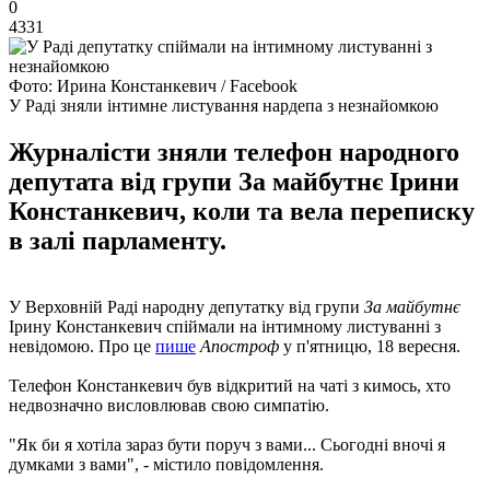
0
4331
Фото: Ирина Констанкевич / Facebook
У Раді зняли інтимне листування нардепа з незнайомкою
Журналісти зняли телефон народного
депутата від групи За майбутнє Ірини
Констанкевич, коли та вела переписку
в залі парламенту.
У Верховній Раді народну депутатку від групи
За майбутнє
Ірину Констанкевич спіймали на інтимному листуванні з
невідомою. Про це
пише
Апостроф
у п'ятницю, 18 вересня.
Телефон Констанкевич був відкритий на чаті з кимось, хто
недвозначно висловлював свою симпатію.
"Як би я хотіла зараз бути поруч з вами... Сьогодні вночі я
думками з вами", - містило повідомлення.