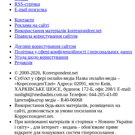
RSS-стрічки
E-mail розсилка
Контакти
Реклама на сайті
Використання матеріалів korrespondent.net
Правила користування сайтом
Договір користування сайтом
Політика у сфері конфіденційності і персональних даних
Угода щодо користування
Редакція
© 2000-2026, Korrespondent.net
Суб'єкт у сфері онлайн-медіа Назва онлайн-медіа –
«КореспонденТ.net» Адреса: 02091, місто Київ,
ХАРКІВСЬКЕ ШОСЕ, будинок 172-Б, офіс 208/1 E-mail:
sunlight@mediadim.com.ua
Телефон: 044-205-43-00
Ідентифікатор медіа – R40-06068
Використання будь-яких матеріалів, розміщених на
сайті, дозволяється за умови посилання на
Корреспондент.net.
При копіюванні матеріалів зі сторінки « Новини України
і світу» , для інтернет - видань - обов'язкове пряме
відкрите для пошукових систем гіперпосилання .