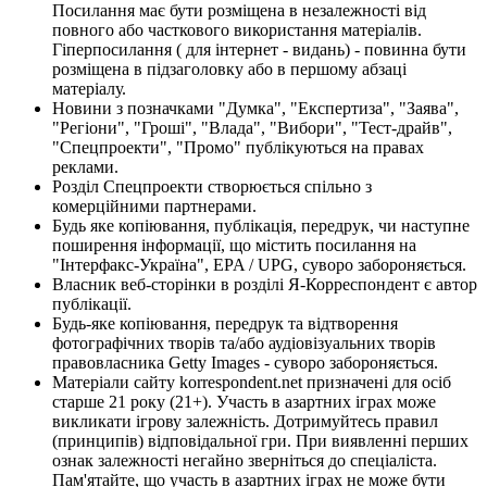
Посилання має бути розміщена в незалежності від
повного або часткового використання матеріалів.
Гіперпосилання ( для інтернет - видань) - повинна бути
розміщена в підзаголовку або в першому абзаці
матеріалу.
Новини з позначками "Думка", "Експертиза", "Заява",
"Регіони", "Гроші", "Влада", "Вибори", "Тест-драйв",
"Спецпроекти", "Промо" публікуються на правах
реклами.
Розділ Спецпроекти створюється спільно з
комерційними партнерами.
Будь яке копіювання, публікація, передрук, чи наступне
поширення інформації, що містить посилання на
"Інтерфакс-Україна", EPA / UPG, суворо забороняється.
Власник веб-сторінки в розділі Я-Корреспондент є автор
публікації.
Будь-яке копіювання, передрук та відтворення
фотографічних творів та/або аудіовізуальних творів
правовласника Getty Images - суворо забороняється.
Матеріали сайту korrespondent.net призначені для осіб
старше 21 року (21+). Участь в азартних іграх може
викликати ігрову залежність. Дотримуйтесь правил
(принципів) відповідальної гри. При виявленні перших
ознак залежності негайно зверніться до спеціаліста.
Пам'ятайте, що участь в азартних іграх не може бути