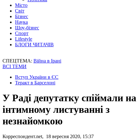
Місто
Світ
Бізнес
Наука
Шоу-бізнес
Спорт
Lifestyle
БЛОГИ ЧИТАЧІВ
СПЕЦТЕМА:
Війна в Ірані
ВСІ ТЕМИ
Вступ України в ЄС
Теракт в Барселоні
У Раді депутатку спіймали на
інтимному листуванні з
незнайомкою
Корреспондент.net, 18 вересня 2020, 15:37