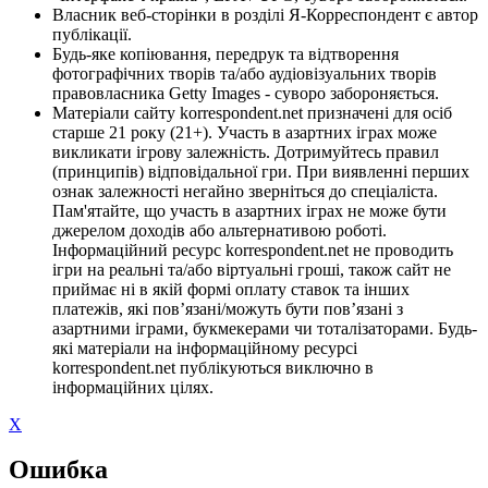
Власник веб-сторінки в розділі Я-Корреспондент є автор
публікації.
Будь-яке копіювання, передрук та відтворення
фотографічних творів та/або аудіовізуальних творів
правовласника Getty Images - суворо забороняється.
Матеріали сайту korrespondent.net призначені для осіб
старше 21 року (21+). Участь в азартних іграх може
викликати ігрову залежність. Дотримуйтесь правил
(принципів) відповідальної гри. При виявленні перших
ознак залежності негайно зверніться до спеціаліста.
Пам'ятайте, що участь в азартних іграх не може бути
джерелом доходів або альтернативою роботі.
Інформаційний ресурс korrespondent.net не проводить
ігри на реальні та/або віртуальні гроші, також сайт не
приймає ні в якій формі оплату ставок та інших
платежів, які пов’язані/можуть бути пов’язані з
азартними іграми, букмекерами чи тоталізаторами. Будь-
які матеріали на інформаційному ресурсі
korrespondent.net публікуються виключно в
інформаційних цілях.
X
Ошибка