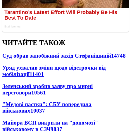
ЧИТАЙТЕ ТАКОЖ
Суд обрав запобіжний захід Стефанішиній
14748
Уряд ухвалив зміни щодо відстрочки від
мобілізації
11401
Зеленський зробив заяву про мирні
переговори
10561
"Медові пастки": СБУ попередила
військових
10037
Майора ВСП викрили на "допомозі"
військовому в СЗЧ
9837