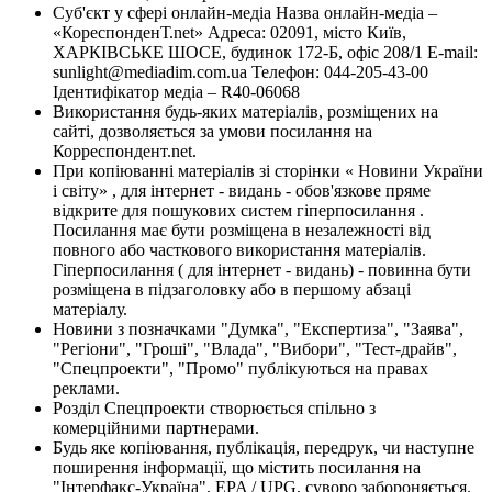
Суб'єкт у сфері онлайн-медіа Назва онлайн-медіа –
«КореспонденТ.net» Адреса: 02091, місто Київ,
ХАРКІВСЬКЕ ШОСЕ, будинок 172-Б, офіс 208/1 E-mail:
sunlight@mediadim.com.ua
Телефон: 044-205-43-00
Ідентифікатор медіа – R40-06068
Використання будь-яких матеріалів, розміщених на
сайті, дозволяється за умови посилання на
Корреспондент.net.
При копіюванні матеріалів зі сторінки « Новини України
і світу» , для інтернет - видань - обов'язкове пряме
відкрите для пошукових систем гіперпосилання .
Посилання має бути розміщена в незалежності від
повного або часткового використання матеріалів.
Гіперпосилання ( для інтернет - видань) - повинна бути
розміщена в підзаголовку або в першому абзаці
матеріалу.
Новини з позначками "Думка", "Експертиза", "Заява",
"Регіони", "Гроші", "Влада", "Вибори", "Тест-драйв",
"Спецпроекти", "Промо" публікуються на правах
реклами.
Розділ Спецпроекти створюється спільно з
комерційними партнерами.
Будь яке копіювання, публікація, передрук, чи наступне
поширення інформації, що містить посилання на
"Інтерфакс-Україна", EPA / UPG, суворо забороняється.