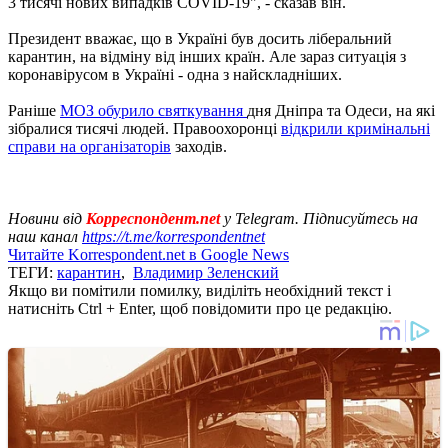
3 тисячі нових випадків COVID-19", - сказав він.
Президент вважає, що в Україні був досить ліберальний
карантин, на відміну від інших країн. Але зараз ситуація з
коронавірусом в Україні - одна з найскладніших.
Раніше
МОЗ обурило святкування
дня Дніпра та Одеси, на які
зібралися тисячі людей. Правоохоронці
відкрили кримінальні
справи на організаторів
заходів.
Новини від
Корреспондент.net
у Telegram. Підписуйтесь на
наш канал
https://t.me/korrespondentnet
Читайте Korrespondent.net в Google News
ТЕГИ:
карантин
,
Владимир Зеленский
Якщо ви помітили помилку, виділіть необхідний текст і
натисніть Ctrl + Enter, щоб повідомити про це редакцію.