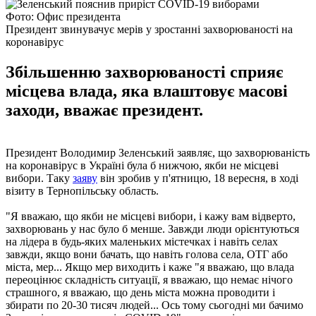
Фото: Офис президента
Президент звинувачує мерів у зростанні захворюваності на
коронавірус
Збільшенню захворюваності сприяє
місцева влада, яка влаштовує масові
заходи, вважає президент.
Президент Володимир Зеленський заявляє, що захворюваність
на коронавірус в Україні була б нижчою, якби не місцеві
вибори. Таку
заяву
він зробив у п'ятницю, 18 вересня, в ході
візиту в Тернопільську область.
"Я вважаю, що якби не місцеві вибори, і кажу вам відверто,
захворювань у нас було б менше. Завжди люди орієнтуються
на лідера в будь-яких маленьких містечках і навіть селах
завжди, якщо вони бачать, що навіть голова села, ОТГ або
міста, мер... Якщо мер виходить і каже "я вважаю, що влада
переоцінює складність ситуації, я вважаю, що немає нічого
страшного, я вважаю, що день міста можна проводити і
збирати по 20-30 тисяч людей... Ось тому сьогодні ми бачимо