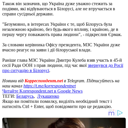
Також він зазначив, що Україна дуже уважно стежить за
подіями, які відбуваються в Білорусі, але не втручається в
справи сусідньої держави.
"Безумовно, в інтересах України є те, щоб Білорусь була
незалежною країною, без будь-якого впливу, і країною, де в
першу чергу поважають права людини", - підкреслив Єрмак.
За словами керівника Офісу президента, МЗС України дуже
вчасно реагує на заяви і дії білоруської влади.
Раніше глава МЗС України Дмитро Кулеба взяв участь в 45-й
сесії Ради ООН з прав людини, під час якої
звернувся до Росії
про ситуацію в Білорусі
.
Новини від
Корреспондент.net
в Telegram. Підписуйтесь на
наш канал
https://t.me/korrespondentnet
Читайте Korrespondent.net в Google News
ТЕГИ:
Беларусь
,
Лукашенко
Якщо ви помітили помилку, виділіть необхідний текст і
натисніть Ctrl + Enter, щоб повідомити про це редакцію.