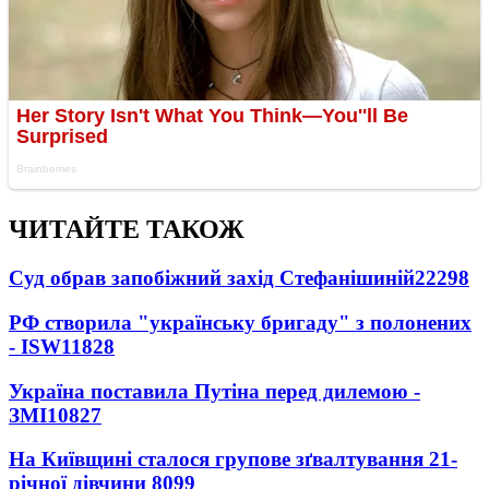
ЧИТАЙТЕ ТАКОЖ
Суд обрав запобіжний захід Стефанішиній
22298
РФ створила "українську бригаду" з полонених
- ISW
11828
Україна поставила Путіна перед дилемою -
ЗМІ
10827
На Київщині сталося групове зґвалтування 21-
річної дівчини
8099