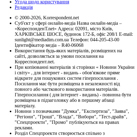
Угода щодо користування
Редакція
© 2000-2026, Korrespondent.net
Суб'єкт у сфері онлайн-медіа Назва онлайн-медіа –
«КореспонденТ.net» Адреса: 02091, місто Київ,
ХАРКІВСЬКЕ ШОСЕ, будинок 172-Б, офіс 208/1 E-mail:
sunlight@mediadim.com.ua
Телефон: 044-205-43-00
Ідентифікатор медіа – R40-06068
Використання будь-яких матеріалів, розміщених на
сайті, дозволяється за умови посилання на
Корреспондент.net.
При копіюванні матеріалів зі сторінки « Новини України
і світу» , для інтернет - видань - обов'язкове пряме
відкрите для пошукових систем гіперпосилання .
Посилання має бути розміщена в незалежності від
повного або часткового використання матеріалів.
Гіперпосилання ( для інтернет - видань) - повинна бути
розміщена в підзаголовку або в першому абзаці
матеріалу.
Новини з позначками "Думка", "Експертиза", "Заява",
"Регіони", "Гроші", "Влада", "Вибори", "Тест-драйв",
"Спецпроекти", "Промо" публікуються на правах
реклами.
Розділ Спецпроекти створюється спільно з