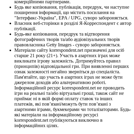
комерційними партнерами.
Будь яке копіювання, публікація, передрук, чи наступне
поширення інформації, що містить посилання на
"Інтерфакс-Україна", EPA / UPG, суворо забороняється.
Власник веб-сторінки в розділі Я-Корреспондент є автор
публікації.
Будь-яке копіювання, передрук та відтворення
фотографічних творів та/або аудіовізуальних творів
правовласника Getty Images - суворо забороняється.
Матеріали сайту korrespondent.net призначені для осіб
старше 21 року (21+). Участь в азартних іграх може
викликати ігрову залежність. Дотримуйтесь правил
(принципів) відповідальної гри. При виявленні перших
ознак залежності негайно зверніться до спеціаліста.
Пам'ятайте, що участь в азартних іграх не може бути
джерелом доходів або альтернативою роботі.
Інформаційний ресурс korrespondent.net не проводить
ігри на реальні та/або віртуальні гроші, також сайт не
приймає ні в якій формі оплату ставок та інших
платежів, які пов’язані/можуть бути пов’язані з
азартними іграми, букмекерами чи тоталізаторами. Будь-
які матеріали на інформаційному ресурсі
korrespondent.net публікуються виключно в
інформаційних цілях.