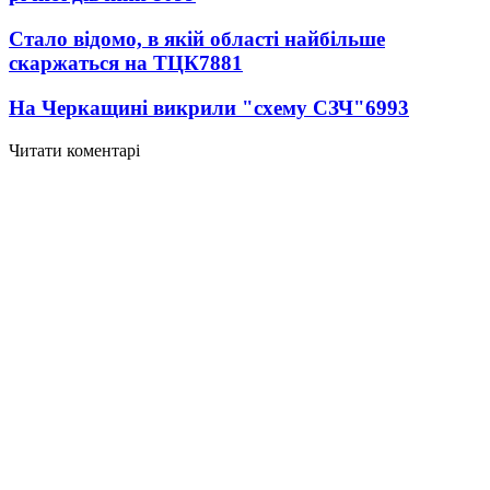
Стало відомо, в якій області найбільше
скаржаться на ТЦК
7881
На Черкащині викрили "схему СЗЧ"
6993
Читати коментарі