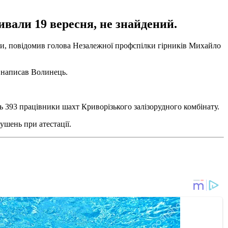
вали 19 вересня, не знайдений.
ики, повідомив голова Незалежної профспілки гірників Михайло
- написав Волинець.
ть 393 працівники шахт Криворізького залізорудного комбінату.
ушень при атестації.