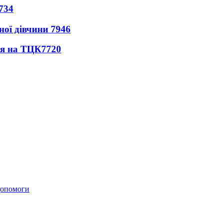
734
ної дівчини
7946
ся на ТЦК
7720
 допомоги