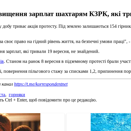
двищення зарплат шахтарям КЗРК, які три
у добу триває акція протесту. Під землею залишаються 154 гірн
а своє право на гідний рівень життя, на безпечні умови праці", 
я зарплат, які тривали 19 вересня, не знайдений.
ів
. Станом на ранок 8 вересня в підземному протесті брали учас
і, повернення пільгового стажу за списками 1,2, припинення пор
ш канал
https://t.me/korrespondentnet
ста
,
горняки
ь Ctrl + Enter, щоб повідомити про це редакцію.