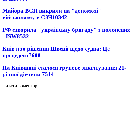
Майора ВСП викрили на "допомозі"
військовому в СЗЧ
10342
РФ створила "українську бригаду" з полонених
- ISW
8532
Київ про рішення Швеції щодо судна: Це
прецедент
7608
На Київщині сталося групове зґвалтування 21-
річної дівчини
7514
Читати коментарі