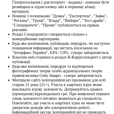
Гіперпосилання ( для інтернет - видань) - повинна бути
розміщена в підзаголовку або в першому абзаці
матеріалу.
Новини з позначками "Думка", "Експертиза", "Заява",
"Регіони", "Гроші", "Влада", "Вибори", "Тест-драйв",
"Спецпроекти", "Промо" публікуються на правах
реклами.
Розділ Спецпроекти створюється спільно з
комерційними партнерами.
Будь яке копіювання, публікація, передрук, чи наступне
поширення інформації, що містить посилання на
"Інтерфакс-Україна", EPA / UPG, суворо забороняється.
Власник веб-сторінки в розділі Я-Корреспондент є автор
публікації.
Будь-яке копіювання, передрук та відтворення
фотографічних творів та/або аудіовізуальних творів
правовласника Getty Images - суворо забороняється.
Матеріали сайту korrespondent.net призначені для осіб
старше 21 року (21+). Участь в азартних іграх може
викликати ігрову залежність. Дотримуйтесь правил
(принципів) відповідальної гри. При виявленні перших
ознак залежності негайно зверніться до спеціаліста.
Пам'ятайте, що участь в азартних іграх не може бути
джерелом доходів або альтернативою роботі.
Інформаційний ресурс korrespondent.net не проводить