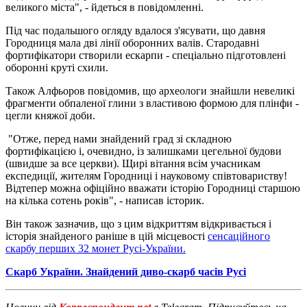
великого міста", - йдеться в повідомленні.
Під час подальшого огляду вдалося з'ясувати, що давня
Городниця мала дві лінії оборонних валів. Стародавні
фортифікатори створили ескарпи - спеціально підготовлені
оборонні круті схили.
Також Алфьоров повідомив, що археологи знайшли невеликі
фрагменти обпаленої глини з властивою формою для плінфи -
цегли княжої доби.
"Отже, перед нами знайдений град зі складною
фортифікацією і, очевидно, із залишками цегельної будови
(швидше за все церкви). Щирі вітання всім учасникам
експедиції, жителям Городниці і науковому співтовариству!
Відтепер можна офіційно вважати історію Городниці старшою
на кілька сотень років", - написав історик.
Він також зазначив, що з цим відкриттям відкривається і
історія знайденого раніше в цій місцевості
сенсаційного
скарбу перших 32 монет Русі-України.
Скарб України. Знайдений диво-скарб часів Русі