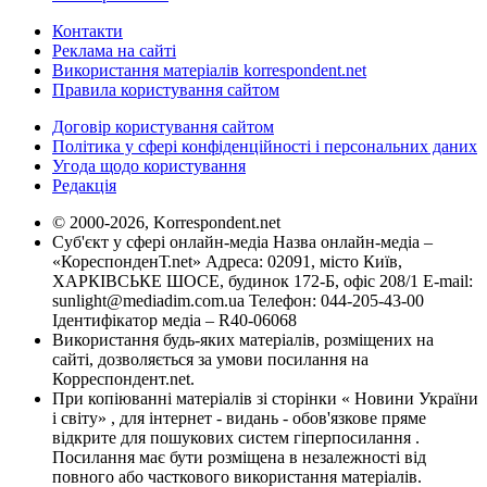
Контакти
Реклама на сайті
Використання матеріалів korrespondent.net
Правила користування сайтом
Договір користування сайтом
Політика у сфері конфіденційності і персональних даних
Угода щодо користування
Редакція
© 2000-2026, Korrespondent.net
Суб'єкт у сфері онлайн-медіа Назва онлайн-медіа –
«КореспонденТ.net» Адреса: 02091, місто Київ,
ХАРКІВСЬКЕ ШОСЕ, будинок 172-Б, офіс 208/1 E-mail:
sunlight@mediadim.com.ua
Телефон: 044-205-43-00
Ідентифікатор медіа – R40-06068
Використання будь-яких матеріалів, розміщених на
сайті, дозволяється за умови посилання на
Корреспондент.net.
При копіюванні матеріалів зі сторінки « Новини України
і світу» , для інтернет - видань - обов'язкове пряме
відкрите для пошукових систем гіперпосилання .
Посилання має бути розміщена в незалежності від
повного або часткового використання матеріалів.