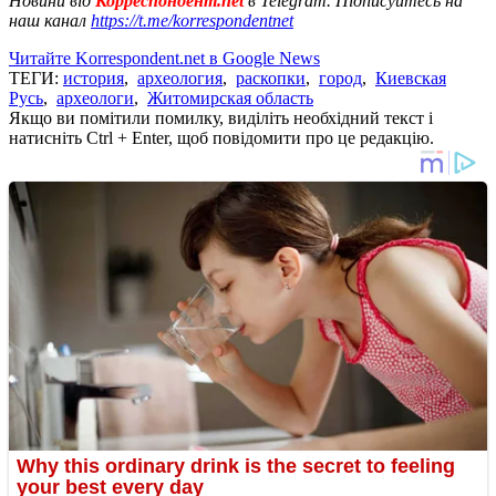
Новини від
Корреспондент.net
в Telegram. Підписуйтесь на
наш канал
https://t.me/korrespondentnet
Читайте Korrespondent.net в Google News
ТЕГИ:
история
,
археология
,
раскопки
,
город
,
Киевская
Русь
,
археологи
,
Житомирская область
Якщо ви помітили помилку, виділіть необхідний текст і
натисніть Ctrl + Enter, щоб повідомити про це редакцію.