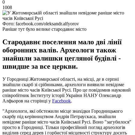
0
1008
Фото: facebook.com/oleksandr.alfyorov
Раніше тут було велике стародавнє місто
Стародавнє поселення мало дві лінії
оборонних валів. Археологи також
знайшли залишки цегляної будівлі -
швидше за все церкви.
У Городниці Житомирської області, на місці, де в серпні
знайшли скарб зі срібниками, археологи виявили невідоме
раніше місто часів Київської Русі. Про це повідомив науковий
співробітник Інституту історії України НАНУ Олександр
Алфьоров на сторінці у
Facebook
.
"Археологи, які обстежили місце знахідки Городницького
скарбу під керівництвом Андрія Петраускаса, знайшли
невідоме раніше місто часів Київської Русі. Воно "загубилося"
просто в Городниці. Тільки професійний погляд археологів
виділив серед дерев і горбистої місцевості структуру досить