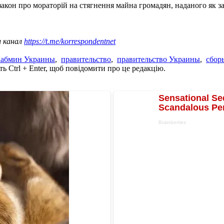
он про мораторій на стягнення майна громадян, наданого як заб
ш канал
https://t.me/korrespondentnet
абмин Украины
,
правительство
,
правительство Украины
,
сбор
ь Ctrl + Enter, щоб повідомити про це редакцію.