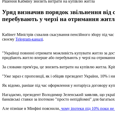
Рішення Кабміну знизить витрати на купівлю житла
Уряд визначив порядок звільнення від 
перебувають у черзі на отримання житл
Кабінет Міністрів схвалив скасування пенсійного збору під час
своєму
Telegram-каналі
.
"Українці повинні отримати можливість купувати житло за дос
придбають житло вперше або перебувають у черзі на отримання
За словами прем'єра, це знизить витрати на купівлю житла. К
"Уже зараз є пропозиції, як і обіцяв президент України, 10% і н
Як відомо, раніше під час оформлення у нотаріуса договору куп
Нагадаємо, президент Володимир Зеленський заявляв, що укра
банківські ставки за іпотекою "просто непідйомні" для багатьох
Але пізніше в Мінфіні пояснили,
чому іпотеки під 10% поки не 