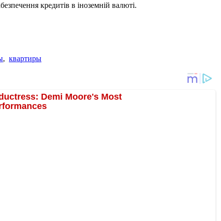
езпечення кредитів в іноземній валюті.
ы
,
квартиры