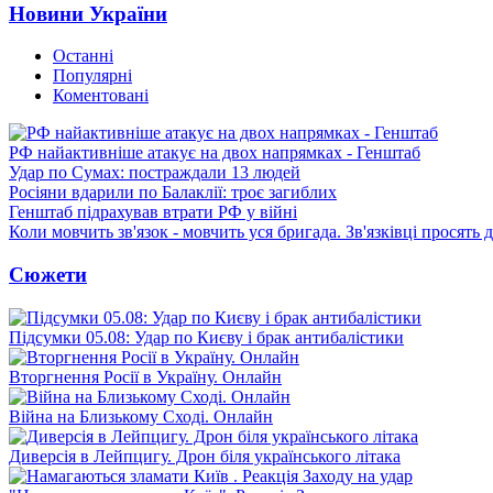
Новини України
Останні
Популярні
Коментовані
РФ найактивніше атакує на двох напрямках - Генштаб
Удар по Сумах: постраждали 13 людей
Росіяни вдарили по Балаклії: троє загиблих
Генштаб підрахував втрати РФ у війні
Коли мовчить зв'язок - мовчить уся бригада. Зв'язківці просять
Сюжети
Підсумки 05.08: Удар по Києву і брак антибалістики
Вторгнення Росії в Україну. Онлайн
Війна на Близькому Сході. Онлайн
Диверсія в Лейпцигу. Дрон біля українського літака