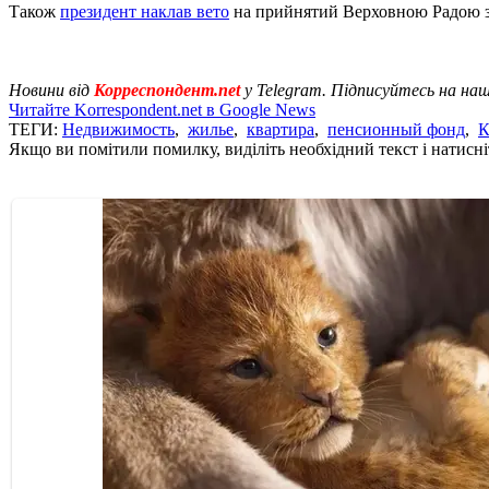
Також
президент наклав вето
на прийнятий Верховною Радою зак
Новини від
Корреспондент.net
у Telegram. Підписуйтесь на на
Читайте Korrespondent.net в Google News
ТЕГИ:
Недвижимость
,
жилье
,
квартира
,
пенсионный фонд
,
К
Якщо ви помітили помилку, виділіть необхідний текст і натисніт