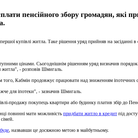
сплати пенсійного збору громадян, які 
а.
 першої купівлі житла. Таке рішення уряд прийняв на засіданні в
тупними цінами. Сьогоднішнім рішенням уряд визначив порядок з
 житла", - розповів Шмигаль.
рім того, Кабмін продовжує працювати над зниженням іпотечних с
ижче для іпотеки", - зазначив Шмигаль.
івлі-продажу покупець квартири або будинку платив збір до Пенс
їнці повинні мати можливість
придбати житло в кредит
під досту
 сімей.
буде
, назвавши це досяжною метою в майбутньому.