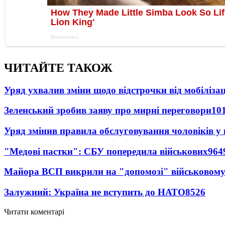
ЧИТАЙТЕ ТАКОЖ
Уряд ухвалив зміни щодо відстрочки від мобілізац
Зеленський зробив заяву про мирні переговори
10
Уряд змінив правила обслуговування чоловіків у
"Медові пастки": СБУ попередила військових
964
Майора ВСП викрили на "допомозі" військовому
Залужний: Україна не вступить до НАТО
8526
Читати коментарі