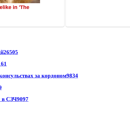
ії
26505
161
 консульствах за кордоном
9834
9
 в СЗЧ
9097