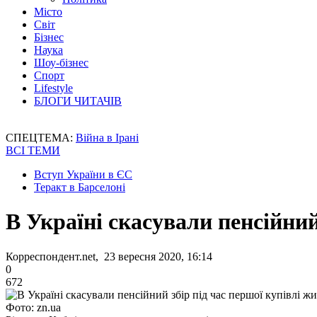
Місто
Світ
Бізнес
Наука
Шоу-бізнес
Спорт
Lifestyle
БЛОГИ ЧИТАЧІВ
СПЕЦТЕМА:
Війна в Ірані
ВСІ ТЕМИ
Вступ України в ЄС
Теракт в Барселоні
В Україні скасували пенсійний
Корреспондент.net, 23 вересня 2020, 16:14
0
672
Фото: zn.ua