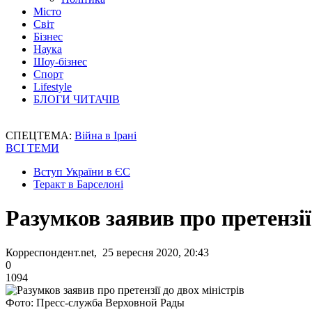
Місто
Світ
Бізнес
Наука
Шоу-бізнес
Спорт
Lifestyle
БЛОГИ ЧИТАЧІВ
СПЕЦТЕМА:
Війна в Ірані
ВСІ ТЕМИ
Вступ України в ЄС
Теракт в Барселоні
Разумков заявив про претензії
Корреспондент.net, 25 вересня 2020, 20:43
0
1094
Фото: Пресс-служба Верховной Рады