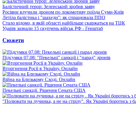
Балістичний терор: Зеленський зробив заяву
Росіяни влучили дроном по локомотиву поїзда Суми-Київ
Летіла балістика і "шахеди": як спрацювала ППО
Стало відомо, в якій області найбільше скаржаться на ТЦК
Ударів зазнали 15 скупчень військ РФ - Генштаб
Сюжети
Підсумки 07.08: "Пекельні" санкції і "парад" дронів
Вторгнення Росії в Україну. Онлайн
Війна на Близькому Сході. Онлайн
Пекельні санкції. Рішення Сената США
"Полювати на лучника, а не на стрілу". Як Україні боротись з 