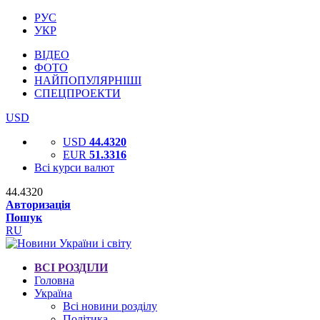
РУС
УКР
ВІДЕО
ФОТО
НАЙПОПУЛЯРНІШІ
СПЕЦПРОЕКТИ
USD
USD
44.4320
EUR
51.3316
Всі курси валют
44.4320
Авторизація
Пошук
RU
ВСІ РОЗДІЛИ
Головна
Україна
Всі новини розділу
Політика