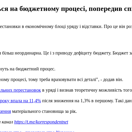
ться на бюджетному процесі, попередив с
тановки в економічному блоці уряду і відставки. Про це він роз
я більш неординарна. Це і з приводу дефіциту бюджету. Бюджет за
линуть на бюджетний процес.
ному процесі, тому треба враховувати всі деталі", - додав він.
альних перестановок
в уряді і визнав теоретичну можливість того
 року впала на 11,4%
після зниження на 1,3% в першому. Такі да
шення
матеріального становища за рік.
ш канал
https://t.me/korrespondentnet