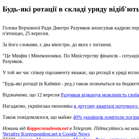
Будь-які ротації в складі уряду відіб'ю
Голова Верховної Ради Дмитро Разумков анонсував кадрові перес
п'ятницю, 25 вересня.
За його словами, є два міністри, до яких є питання.
"Це Мінфін і Мінекономіки. По Міністерству фінансів - ситуаці
Разумков.
У той же час спікер парламенту вважає, що ротації в уряді вп
"Будь-які ротації (в Кабміні - ред.) також позначаться на бюджет
Відзначимо, що 12 вересня
Разумков відкинув можливість глоб
Нагадаємо, українська економіка
в другому кварталі поточного
Також повідомлялося, що майже
40% українців помітили погір
Новини від
Корреспондент.net
в Telegram. Підписуйтесь на на
Читайте Korrespondent.net в Google News