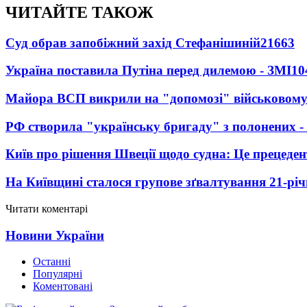
ЧИТАЙТЕ ТАКОЖ
Суд обрав запобіжний захід Стефанішиній
21663
Україна поставила Путіна перед дилемою - ЗМІ
10
Майора ВСП викрили на "допомозі" військовому
РФ створила "українську бригаду" з полонених -
Київ про рішення Швеції щодо судна: Це прецеден
На Київщині сталося групове зґвалтування 21-річ
Читати коментарі
Новини України
Останні
Популярні
Коментовані