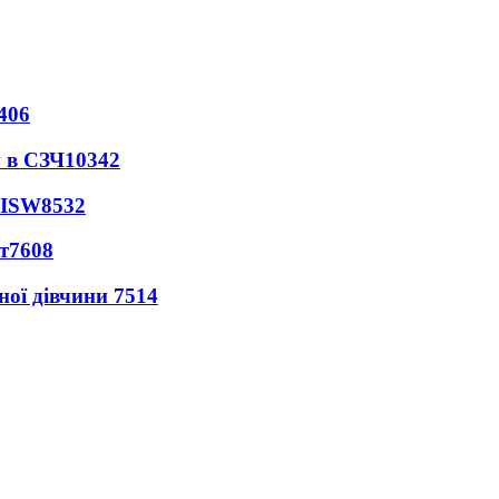
406
 в СЗЧ
10342
 ISW
8532
т
7608
ної дівчини
7514