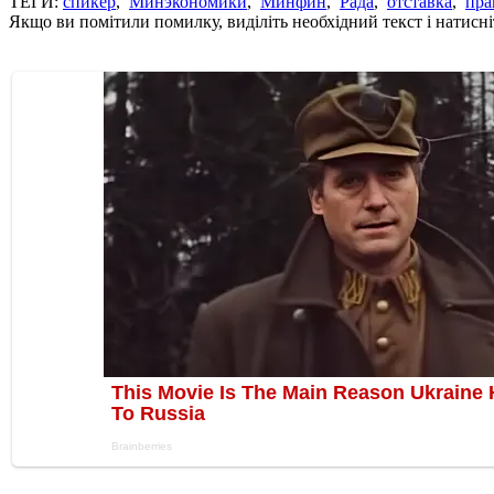
ТЕГИ:
спикер
,
Минэкономики
,
Минфин
,
Рада
,
отставка
,
пра
Якщо ви помітили помилку, виділіть необхідний текст і натисніт