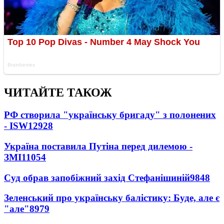
ЧИТАЙТЕ ТАКОЖ
РФ створила "українську бригаду" з полонених
- ISW
12928
Україна поставила Путіна перед дилемою -
ЗМІ
11054
Суд обрав запобіжний захід Стефанішиній
9848
Зеленський про українську балістику: Буде, але є
"але"
8979