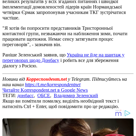
великих результатів у всіх згаданих питаннях і швидкої
імплементації домовленостей лідерів країн Нормандської
четвірки Єрмак запропонував учасникам ТКГ зустрічатися
частіше.
"Я хотів би попросити представників Тристоронньої
контактної групи, незважаючи на наближення зими, почати
працювати щотижня. Немає сенсу затягувати процес
переговорів", - зазначив він.
Раніше Зеленський заявив, що
Україна не йде на шантаж у
переговорах щодо Донбасу
і робить все для збереження
діалогу з Росією.
Новини від
Корреспондент.net
у Telegram. Підписуйтесь на
наш канал
https://t.me/korrespondentnet
Читайте Korrespondent.net в Google News
ТЕГИ:
донбасс
,
ОБСЕ
,
Владимир Зеленский
Якщо ви помітили помилку, виділіть необхідний текст і
натисніть Ctrl + Enter, щоб повідомити про це редакцію.