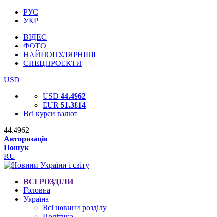
РУС
УКР
ВІДЕО
ФОТО
НАЙПОПУЛЯРНІШІ
СПЕЦПРОЕКТИ
USD
USD
44.4962
EUR
51.3814
Всі курси валют
44.4962
Авторизація
Пошук
RU
ВСІ РОЗДІЛИ
Головна
Україна
Всі новини розділу
Політика