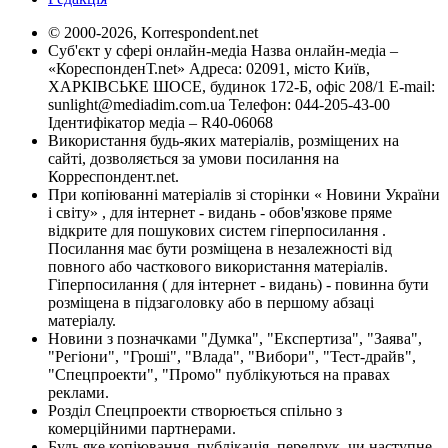
© 2000-2026, Korrespondent.net
Суб'єкт у сфері онлайн-медіа Назва онлайн-медіа –
«КореспонденТ.net» Адреса: 02091, місто Київ,
ХАРКІВСЬКЕ ШОСЕ, будинок 172-Б, офіс 208/1 E-mail:
sunlight@mediadim.com.ua
Телефон: 044-205-43-00
Ідентифікатор медіа – R40-06068
Використання будь-яких матеріалів, розміщених на
сайті, дозволяється за умови посилання на
Корреспондент.net.
При копіюванні матеріалів зі сторінки « Новини України
і світу» , для інтернет - видань - обов'язкове пряме
відкрите для пошукових систем гіперпосилання .
Посилання має бути розміщена в незалежності від
повного або часткового використання матеріалів.
Гіперпосилання ( для інтернет - видань) - повинна бути
розміщена в підзаголовку або в першому абзаці
матеріалу.
Новини з позначками "Думка", "Експертиза", "Заява",
"Регіони", "Гроші", "Влада", "Вибори", "Тест-драйв",
"Спецпроекти", "Промо" публікуються на правах
реклами.
Розділ Спецпроекти створюється спільно з
комерційними партнерами.
Будь яке копіювання, публікація, передрук, чи наступне