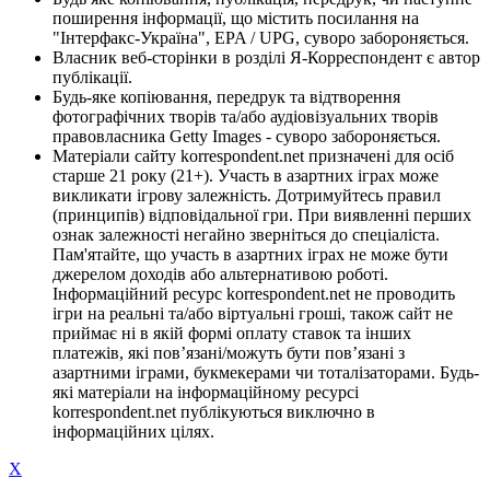
поширення інформації, що містить посилання на
"Інтерфакс-Україна", EPA / UPG, суворо забороняється.
Власник веб-сторінки в розділі Я-Корреспондент є автор
публікації.
Будь-яке копіювання, передрук та відтворення
фотографічних творів та/або аудіовізуальних творів
правовласника Getty Images - суворо забороняється.
Матеріали сайту korrespondent.net призначені для осіб
старше 21 року (21+). Участь в азартних іграх може
викликати ігрову залежність. Дотримуйтесь правил
(принципів) відповідальної гри. При виявленні перших
ознак залежності негайно зверніться до спеціаліста.
Пам'ятайте, що участь в азартних іграх не може бути
джерелом доходів або альтернативою роботі.
Інформаційний ресурс korrespondent.net не проводить
ігри на реальні та/або віртуальні гроші, також сайт не
приймає ні в якій формі оплату ставок та інших
платежів, які пов’язані/можуть бути пов’язані з
азартними іграми, букмекерами чи тоталізаторами. Будь-
які матеріали на інформаційному ресурсі
korrespondent.net публікуються виключно в
інформаційних цілях.
X