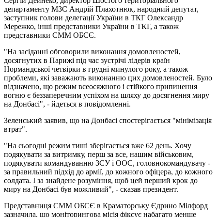
Сергій Дейнеко, директор Шостого територіального
департаменту МЗС Андрій Плахотнюк, народний депутат,
заступник голови делегації України в ТКГ Олександр
Мережко, інші представники України в ТКГ, а також
представники СММ ОБСЄ.
"На засіданні обговорили виконання домовленостей,
досягнутих в Парижі під час зустрічі лідерів країн
Нормандської четвірки в грудні минулого року, а також
проблеми, які заважають виконанню цих домовленостей. Було
відзначено, що режим всеосяжного і стійкого припинення
вогню є беззаперечним успіхом на шляху до досягнення миру
на Донбасі", - йдеться в повідомленні.
Зеленський заявив, що на Донбасі спостерігається "мінімізація
втрат".
"На сьогодні режим тиші зберігається вже 62 день. Хочу
подякувати за витримку, перш за все, нашим військовим,
подякувати командуванню ЗСУ і ООС, головнокомандувачу -
за правильний підхід до армії, до кожного офіцера, до кожного
солдата. І за знайдене розуміння, щоб цей перший крок до
миру на Донбасі був можливий", - сказав президент.
Представниця СММ ОБСЄ в Краматорську Єдрино Мілфорд
зазначила, що моніторингова місія фіксує набагато менше