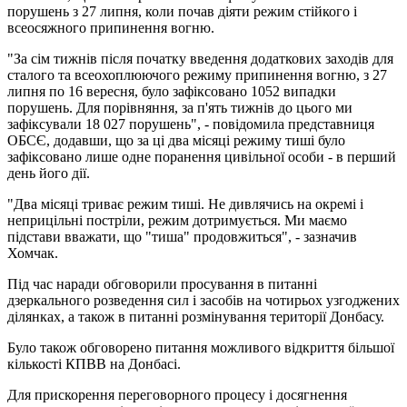
порушень з 27 липня, коли почав діяти режим стійкого і
всеосяжного припинення вогню.
"За сім тижнів після початку введення додаткових заходів для
сталого та всеохоплюючого режиму припинення вогню, з 27
липня по 16 вересня, було зафіксовано 1052 випадки
порушень. Для порівняння, за п'ять тижнів до цього ми
зафіксували 18 027 порушень", - повідомила представниця
ОБСЄ, додавши, що за ці два місяці режиму тиші було
зафіксовано лише одне поранення цивільної особи - в перший
день його дії.
"Два місяці триває режим тиші. Не дивлячись на окремі і
неприцільні постріли, режим дотримується. Ми маємо
підстави вважати, що "тиша" продовжиться", - зазначив
Хомчак.
Під час наради обговорили просування в питанні
дзеркального розведення сил і засобів на чотирьох узгоджених
ділянках, а також в питанні розмінування території Донбасу.
Було також обговорено питання можливого відкриття більшої
кількості КПВВ на Донбасі.
Для прискорення переговорного процесу і досягнення