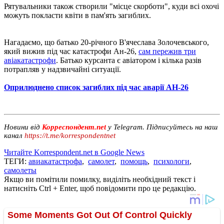
Рятувальники також створили "місце скорботи", куди всі охочі
можуть покласти квіти в пам'ять загиблих.
Нагадаємо, що батько 20-річного В'ячеслава Золочевського,
який вижив під час катастрофи Ан-26,
сам пережив три
авіакатастрофи
. Батько курсанта є авіатором і кілька разів
потрапляв у надзвичайні ситуації.
Оприлюднено список загиблих під час аварії АН-26
Новини від
Корреспондент.net
у Telegram. Підписуйтесь на наш
канал
https://t.me/korrespondentnet
Читайте Korrespondent.net в Google News
ТЕГИ:
авиакатастрофа
,
самолет
,
помощь
,
психологи
,
самолеты
Якщо ви помітили помилку, виділіть необхідний текст і
натисніть Ctrl + Enter, щоб повідомити про це редакцію.