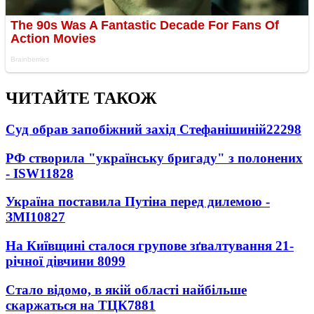
ЧИТАЙТЕ ТАКОЖ
Суд обрав запобіжний захід Стефанішиній
22298
РФ створила "українську бригаду" з полонених
- ISW
11828
Україна поставила Путіна перед дилемою -
ЗМІ
10827
На Київщині сталося групове зґвалтування 21-
річної дівчини
8099
Стало відомо, в якій області найбільше
скаржаться на ТЦК
7881