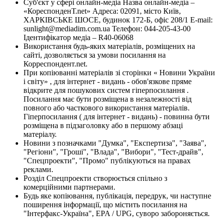
Суб'єкт у сфері онлайн-медіа Назва онлайн-медіа –
«КореспонденТ.net» Адреса: 02091, місто Київ,
ХАРКІВСЬКЕ ШОСЕ, будинок 172-Б, офіс 208/1 E-mail:
sunlight@mediadim.com.ua
Телефон: 044-205-43-00
Ідентифікатор медіа – R40-06068
Використання будь-яких матеріалів, розміщених на
сайті, дозволяється за умови посилання на
Корреспондент.net.
При копіюванні матеріалів зі сторінки « Новини України
і світу» , для інтернет - видань - обов'язкове пряме
відкрите для пошукових систем гіперпосилання .
Посилання має бути розміщена в незалежності від
повного або часткового використання матеріалів.
Гіперпосилання ( для інтернет - видань) - повинна бути
розміщена в підзаголовку або в першому абзаці
матеріалу.
Новини з позначками "Думка", "Експертиза", "Заява",
"Регіони", "Гроші", "Влада", "Вибори", "Тест-драйв",
"Спецпроекти", "Промо" публікуються на правах
реклами.
Розділ Спецпроекти створюється спільно з
комерційними партнерами.
Будь яке копіювання, публікація, передрук, чи наступне
поширення інформації, що містить посилання на
"Інтерфакс-Україна", EPA / UPG, суворо забороняється.