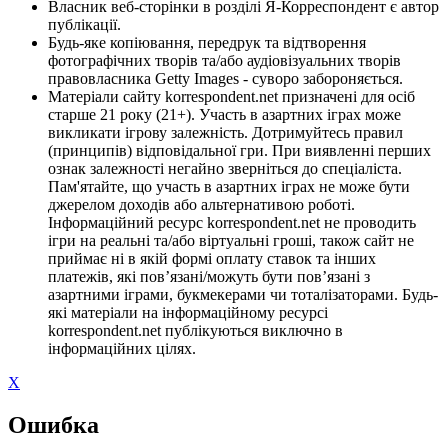
Власник веб-сторінки в розділі Я-Корреспондент є автор
публікації.
Будь-яке копіювання, передрук та відтворення
фотографічних творів та/або аудіовізуальних творів
правовласника Getty Images - суворо забороняється.
Матеріали сайту korrespondent.net призначені для осіб
старше 21 року (21+). Участь в азартних іграх може
викликати ігрову залежність. Дотримуйтесь правил
(принципів) відповідальної гри. При виявленні перших
ознак залежності негайно зверніться до спеціаліста.
Пам'ятайте, що участь в азартних іграх не може бути
джерелом доходів або альтернативою роботі.
Інформаційний ресурс korrespondent.net не проводить
ігри на реальні та/або віртуальні гроші, також сайт не
приймає ні в якій формі оплату ставок та інших
платежів, які пов’язані/можуть бути пов’язані з
азартними іграми, букмекерами чи тоталізаторами. Будь-
які матеріали на інформаційному ресурсі
korrespondent.net публікуються виключно в
інформаційних цілях.
X
Ошибка