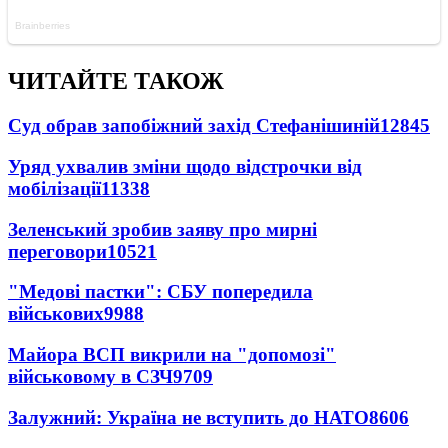
ЧИТАЙТЕ ТАКОЖ
Суд обрав запобіжний захід Стефанішиній
12845
Уряд ухвалив зміни щодо відстрочки від
мобілізації
11338
Зеленський зробив заяву про мирні
переговори
10521
"Медові пастки": СБУ попередила
військових
9988
Майора ВСП викрили на "допомозі"
військовому в СЗЧ
9709
Залужний: Україна не вступить до НАТО
8606