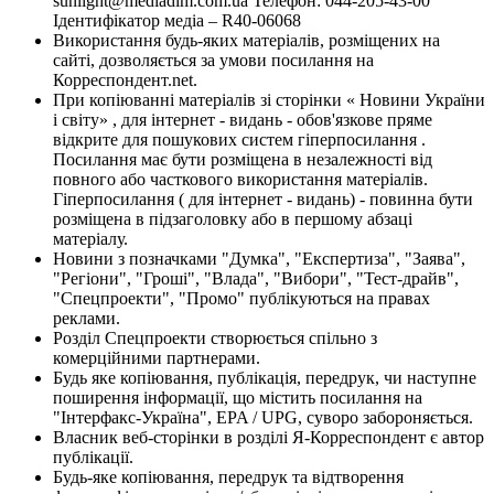
sunlight@mediadim.com.ua
Телефон: 044-205-43-00
Ідентифікатор медіа – R40-06068
Використання будь-яких матеріалів, розміщених на
сайті, дозволяється за умови посилання на
Корреспондент.net.
При копіюванні матеріалів зі сторінки « Новини України
і світу» , для інтернет - видань - обов'язкове пряме
відкрите для пошукових систем гіперпосилання .
Посилання має бути розміщена в незалежності від
повного або часткового використання матеріалів.
Гіперпосилання ( для інтернет - видань) - повинна бути
розміщена в підзаголовку або в першому абзаці
матеріалу.
Новини з позначками "Думка", "Експертиза", "Заява",
"Регіони", "Гроші", "Влада", "Вибори", "Тест-драйв",
"Спецпроекти", "Промо" публікуються на правах
реклами.
Розділ Спецпроекти створюється спільно з
комерційними партнерами.
Будь яке копіювання, публікація, передрук, чи наступне
поширення інформації, що містить посилання на
"Інтерфакс-Україна", EPA / UPG, суворо забороняється.
Власник веб-сторінки в розділі Я-Корреспондент є автор
публікації.
Будь-яке копіювання, передрук та відтворення