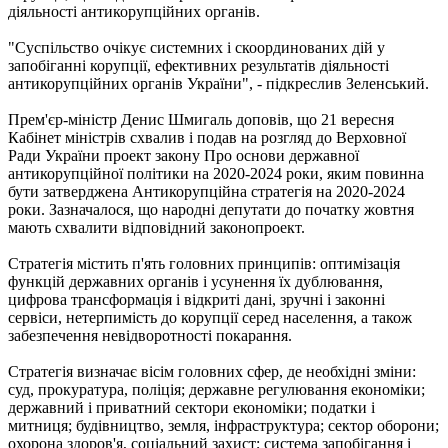
діяльності антикорупційних органів.
"Суспільство очікує системних і скоординованих дій у
запобіганні корупції, ефективних результатів діяльності
антикорупційних органів України", - підкреслив Зеленський.
Прем'єр-міністр Денис Шмигаль доповів, що 21 вересня
Кабінет міністрів схвалив і подав на розгляд до Верховної
Ради України проект закону Про основи державної
антикорупційної політики на 2020-2024 роки, яким повинна
бути затверджена Антикорупційна стратегія на 2020-2024
роки. Зазначалося, що народні депутати до початку жовтня
мають схвалити відповідний законопроект.
Стратегія містить п'ять головних принципів: оптимізація
функцій державних органів і усунення їх дублювання,
цифрова трансформація і відкриті дані, зручні і законні
сервіси, нетерпимість до корупції серед населення, а також
забезпечення невідворотності покарання.
Стратегія визначає вісім головних сфер, де необхідні зміни:
суд, прокуратура, поліція; державне регулювання економіки;
державний і приватний сектори економіки; податки і
митниця; будівництво, земля, інфраструктура; сектор оборони;
охорона здоров'я, соціальний захист; система запобігання і