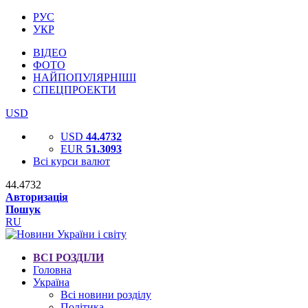
РУС
УКР
ВІДЕО
ФОТО
НАЙПОПУЛЯРНІШІ
СПЕЦПРОЕКТИ
USD
USD
44.4732
EUR
51.3093
Всі курси валют
44.4732
Авторизація
Пошук
RU
ВСІ РОЗДІЛИ
Головна
Україна
Всі новини розділу
Політика