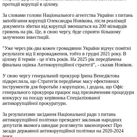
протидії корупції в цілому.
За словами голови Національного агентства України з питань
запобігання корупції Олександра Новікова, після реалізації
документа збитки від корупції зменшаться на 200 мільярдів
гривень на рік. Це, в свою чергу, буде сприяти більшому
залученню інвестицій.
"Уже через рік-два кожен громадянин України відчує помітні
результати від її впровадження, тобто в грудні 2021 року. В
цілому її термін - це п'ять років. На 2025 рік передбачена
фінальна оцінка Антикорупційної стратегії", - сказав Новіков.
У свою чергу генеральний прокурор Ірина Венедіктова
підкреслила, що Стратегія передбачає масу ефективних
інструментів для боротьби з корупцією, і додала, що Офіс
генерального прокурора працює над призначенням процедури
конкурсу на посаду керівника Спеціалізованої
антикорупційної прокуратури.
За результатами засідання Національної ради з питань
антикорупційної політики президент закликав народних
депутатів якомога швидше розглянути законопроект Про
засади державної антикорупційної політики на 2020-2024
роки.