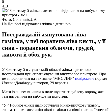
0
413
Фото: Сomments.UA
На Донбасі підірвалася жінка з дитиною
Постраждалій ампутована ліва
гомілка, у неї поранена ліва кисть, у її
сина - поранення обличчя, грудей,
живота й обох рук.
У Золотому-5 в Луганській області жінка з дитиною
постраждали при спрацьовуванні вибухового пристрою. Про
це з посиланням на так зване "МНС ЛНР"
повідомляє
портал
Новини Донбасу
у вівторок, 29 вересня.
Мати із сином вийшли в поле шукати загублену корову, але
там натрапили на вибуховий пристрій.
"У 41-річної жінки діагностували мінно-вибухову травму,
травматичну ампутацію лівої гомілки на рівні нижньої третьої