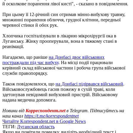
й осколкове поранення лівої кисті", - сказано в повідомлення.
При цьому її 12-річний син отримав мінно-вибухову травму,
множинні поранення обличчя, грудної клітини, передньої
черевної стінки й обох рук.
Хлопчика госпіталізували в лікарню мікрохірургії ока в
Луганську. Жінку прооперували, вона в тяжкому стані в
реанімації.
Нагадаємо, що раніше
на Донбасі двоє військових
постраждали під час вибуху
. На місці події працювали
керівний склад військової частини і робоча група військової
служби правопорядку.
Також повідомлялося, що
на Донбасі підірвався військовий
.
Військовослужбовець гасив пожежу в сухій траві, коли
здетонував невідомий вибуховий пристрій. Військовому
надана медична допомога.
Новини від
Корреспондент.net
в Telegram. Підписуйтесь на
наш канал
https://t.me/korrespondentnet
Читайте Korrespondent.net в Google News
ТЕГИ:
Луганская область
Якщо ви помітили помилку, виділіть необхідний текст і