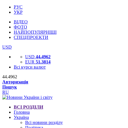
РУС
УКР
ВІДЕО
ФОТО
НАЙПОПУЛЯРНІШІ
СПЕЦПРОЕКТИ
USD
USD
44.4962
EUR
51.3814
Всі курси валют
44.4962
Авторизація
Пошук
RU
ВСІ РОЗДІЛИ
Головна
Україна
Всі новини розділу
Політика