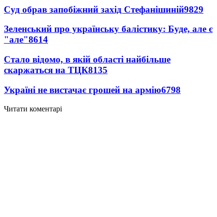
Суд обрав запобіжний захід Стефанішиній
9829
Зеленський про українську балістику: Буде, але є
"але"
8614
Стало відомо, в якій області найбільше
скаржаться на ТЦК
8135
Україні не вистачає грошей на армію
6798
Читати коментарі