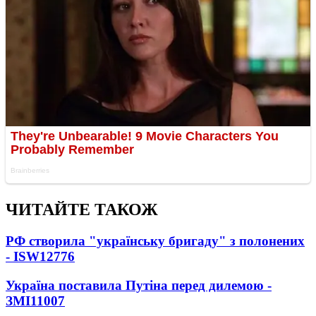
ЧИТАЙТЕ ТАКОЖ
РФ створила "українську бригаду" з полонених
- ISW
12776
Україна поставила Путіна перед дилемою -
ЗМІ
11007