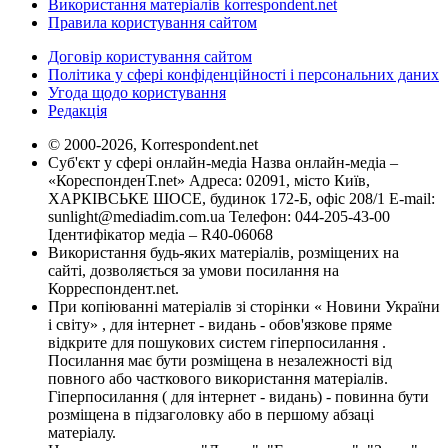
Використання матеріалів korrespondent.net
Правила користування сайтом
Договір користування сайтом
Політика у сфері конфіденційності і персональних даних
Угода щодо користування
Редакція
© 2000-2026, Korrespondent.net
Суб'єкт у сфері онлайн-медіа Назва онлайн-медіа –
«КореспонденТ.net» Адреса: 02091, місто Київ,
ХАРКІВСЬКЕ ШОСЕ, будинок 172-Б, офіс 208/1 E-mail:
sunlight@mediadim.com.ua
Телефон: 044-205-43-00
Ідентифікатор медіа – R40-06068
Використання будь-яких матеріалів, розміщених на
сайті, дозволяється за умови посилання на
Корреспондент.net.
При копіюванні матеріалів зі сторінки « Новини України
і світу» , для інтернет - видань - обов'язкове пряме
відкрите для пошукових систем гіперпосилання .
Посилання має бути розміщена в незалежності від
повного або часткового використання матеріалів.
Гіперпосилання ( для інтернет - видань) - повинна бути
розміщена в підзаголовку або в першому абзаці
матеріалу.