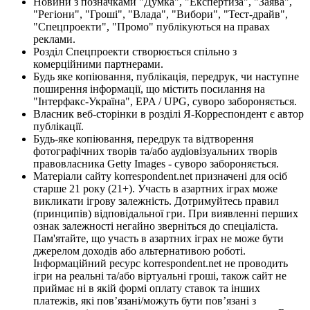
Новини з позначками "Думка", "Експертиза", "Заява",
"Регіони", "Гроші", "Влада", "Вибори", "Тест-драйв",
"Спецпроекти", "Промо" публікуються на правах
реклами.
Розділ Спецпроекти створюється спільно з
комерційними партнерами.
Будь яке копіювання, публікація, передрук, чи наступне
поширення інформації, що містить посилання на
"Інтерфакс-Україна", EPA / UPG, суворо забороняється.
Власник веб-сторінки в розділі Я-Корреспондент є автор
публікації.
Будь-яке копіювання, передрук та відтворення
фотографічних творів та/або аудіовізуальних творів
правовласника Getty Images - суворо забороняється.
Матеріали сайту korrespondent.net призначені для осіб
старше 21 року (21+). Участь в азартних іграх може
викликати ігрову залежність. Дотримуйтесь правил
(принципів) відповідальної гри. При виявленні перших
ознак залежності негайно зверніться до спеціаліста.
Пам'ятайте, що участь в азартних іграх не може бути
джерелом доходів або альтернативою роботі.
Інформаційний ресурс korrespondent.net не проводить
ігри на реальні та/або віртуальні гроші, також сайт не
приймає ні в якій формі оплату ставок та інших
платежів, які пов’язані/можуть бути пов’язані з