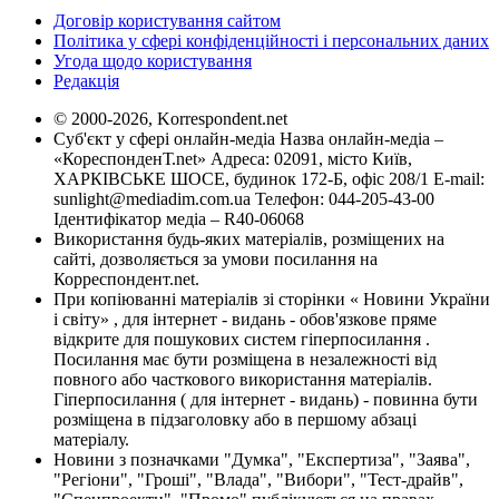
Договір користування сайтом
Політика у сфері конфіденційності і персональних даних
Угода щодо користування
Редакція
© 2000-2026, Korrespondent.net
Суб'єкт у сфері онлайн-медіа Назва онлайн-медіа –
«КореспонденТ.net» Адреса: 02091, місто Київ,
ХАРКІВСЬКЕ ШОСЕ, будинок 172-Б, офіс 208/1 E-mail:
sunlight@mediadim.com.ua
Телефон: 044-205-43-00
Ідентифікатор медіа – R40-06068
Використання будь-яких матеріалів, розміщених на
сайті, дозволяється за умови посилання на
Корреспондент.net.
При копіюванні матеріалів зі сторінки « Новини України
і світу» , для інтернет - видань - обов'язкове пряме
відкрите для пошукових систем гіперпосилання .
Посилання має бути розміщена в незалежності від
повного або часткового використання матеріалів.
Гіперпосилання ( для інтернет - видань) - повинна бути
розміщена в підзаголовку або в першому абзаці
матеріалу.
Новини з позначками "Думка", "Експертиза", "Заява",
"Регіони", "Гроші", "Влада", "Вибори", "Тест-драйв",