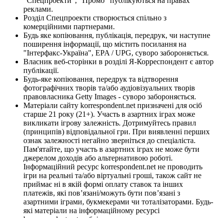
"Спецпроекти", "Промо" публікуються на правах
реклами.
Розділ Спецпроекти створюється спільно з
комерційними партнерами.
Будь яке копіювання, публікація, передрук, чи наступне
поширення інформації, що містить посилання на
"Інтерфакс-Україна", EPA / UPG, суворо забороняється.
Власник веб-сторінки в розділі Я-Корреспондент є автор
публікації.
Будь-яке копіювання, передрук та відтворення
фотографічних творів та/або аудіовізуальних творів
правовласника Getty Images - суворо забороняється.
Матеріали сайту korrespondent.net призначені для осіб
старше 21 року (21+). Участь в азартних іграх може
викликати ігрову залежність. Дотримуйтесь правил
(принципів) відповідальної гри. При виявленні перших
ознак залежності негайно зверніться до спеціаліста.
Пам'ятайте, що участь в азартних іграх не може бути
джерелом доходів або альтернативою роботі.
Інформаційний ресурс korrespondent.net не проводить
ігри на реальні та/або віртуальні гроші, також сайт не
приймає ні в якій формі оплату ставок та інших
платежів, які пов’язані/можуть бути пов’язані з
азартними іграми, букмекерами чи тоталізаторами. Будь-
які матеріали на інформаційному ресурсі