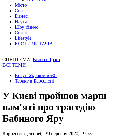
Місто
Світ
Бізнес
Наука
Шоу-бізнес
Спорт
Lifestyle
БЛОГИ ЧИТАЧІВ
СПЕЦТЕМА:
Війна в Ірані
ВСІ ТЕМИ
Вступ України в ЄС
Теракт в Барселоні
У Києві пройшов марш
пам'яті про трагедію
Бабиного Яру
Корреспондент.net, 29 вересня 2020, 19:58