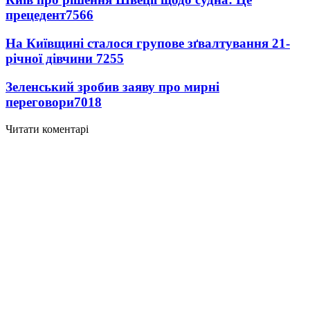
прецедент
7566
На Київщині сталося групове зґвалтування 21-
річної дівчини
7255
Зеленський зробив заяву про мирні
переговори
7018
Читати коментарі