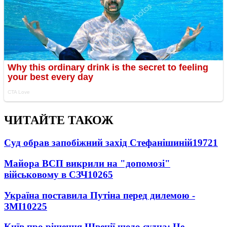
ЧИТАЙТЕ ТАКОЖ
Суд обрав запобіжний захід Стефанішиній
19721
Майора ВСП викрили на "допомозі"
військовому в СЗЧ
10265
Україна поставила Путіна перед дилемою -
ЗМІ
10225
Київ про рішення Швеції щодо судна: Це