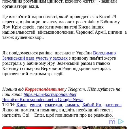
покоління розумінням цінності кожного життя", - заявили
організатори акції.
Це вже п'ятий марш пам'яті, який проводиться в Києві 29
вересня, в річницю початку масових розстрілів у Бабиному
Яру. Крім євреїв, там загинули жителі Києва інших
національностей, військовополонені Червоної Армії, цигани, а
також душевнохворі.
Як повідомлялося раніше, президент України
Володимир
Зеленський взяв участь у заходах
з приводу пам'яті жертв
розстрілів у Бабиному Яру. Зеленський разом з главою
Кабміну і спікером Верховної Ради відкрили меморіал,
присвячений жертвам трагедії.
Новини від
Корреспондент.net
у Telegram. Підписуйтесь на
наш канал
https://t.me/korrespondentnet
Читайте Korrespondent.net в Google News
ТЕГИ:
Киев
,
евреи
,
трагедия
,
память
,
Бабий Яр
,
расстрел
Якщо ви помітили помилку, виділіть необхідний текст і
натисніть Ctrl + Enter, щоб повідомити про це редакцію.