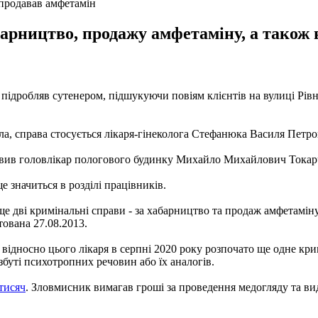
 продавав амфетамін
барництво, продажу амфетаміну, а також 
підробляв сутенером, підшукуючи повіям клієнтів на вулиці Рів
ела, справа стосується лікаря-гінеколога Стефанюка Василя Петро
- заявив головлікар пологового будинку Михайло Михайлович Токар
 значиться в розділі працівників.
е дві кримінальні справи - за хабарництво та продаж амфетаміну.
тована 27.08.2013.
що відносно цього лікаря в серпні 2020 року розпочато ще одне к
 збуті психотропних речовин або їх аналогів.
 тисяч
. Зловмисник вимагав гроші за проведення медогляду та вид