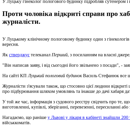
У Луцьку гінеколог пологового будинку підробляв сутенером і
Проти чоловіка відкриті справи про ха
журналісти.
У Луцькому клінічному пологовому будинку один з гінекологів 
вересня.
Як
стверджує
телеканал
Перший
, з посиланням на власні джер
"Він написав заяву, і від сьогодні його звільнено з посади", 
На сайті КП
Луцький пологовий будинок
Василь Стефанюк все ще
Журналісти з'ясували також, що стосовно цієї людини відкриті щ
про підбурювання шляхом умовлянь та інакше до дачі хабаря да
У той же час, інформація з судового реєстру свідчить про те, 
виготовленні, купівлі, зберіганні, перевезенні, пересиланні або
Нагадаємо, що раніше
у Львові у лікаря в кабінеті знайшли 200
військкоматів.