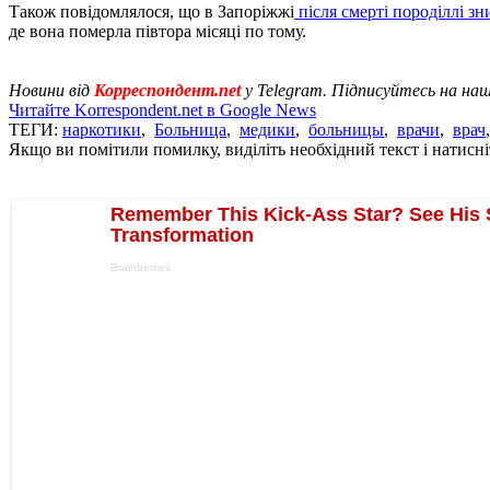
Також повідомлялося, що в Запоріжжі
після смерті породіллі зн
де вона померла півтора місяці по тому.
Новини від
Корреспондент.net
у Telegram. Підписуйтесь на на
Читайте Korrespondent.net в Google News
ТЕГИ:
наркотики
,
Больница
,
медики
,
больницы
,
врачи
,
врач
Якщо ви помітили помилку, виділіть необхідний текст і натисніт