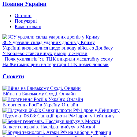
Новини України
Останні
Популярні
Коментовані
ЗСУ уразили склад ударних дронів у Криму
Українці визначилися щодо виводу військ з Донбасу
У Коблево стався вибух у морі, є жертви
"Полк ухилянтів": в ТЦК викрили масштабну схему
На Житомирщині на території ТЦК помер чоловік
Сюжети
Війна на Близькому Сході. Онлайн
Вторгнення Росії в Україну. Онлайн
Підсумки 06.08: Санкції проти РФ і дрон у Лейпцигу
Бенкет генералів. Наслідки вибуху в Москві