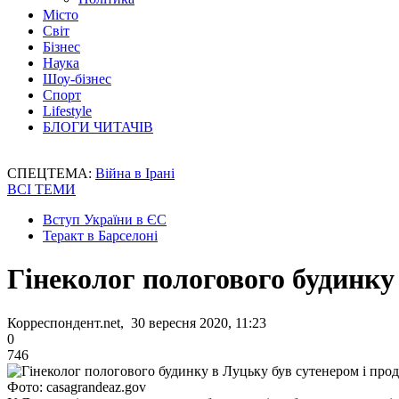
Місто
Світ
Бізнес
Наука
Шоу-бізнес
Спорт
Lifestyle
БЛОГИ ЧИТАЧІВ
СПЕЦТЕМА:
Війна в Ірані
ВСІ ТЕМИ
Вступ України в ЄС
Теракт в Барселоні
Гінеколог пологового будинку
Корреспондент.net, 30 вересня 2020, 11:23
0
746
Фото: casagrandeaz.gov