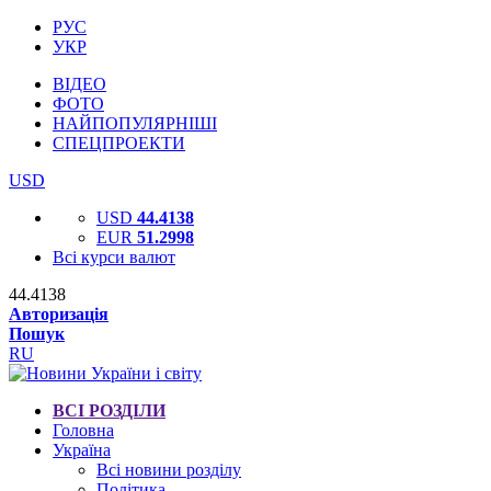
РУС
УКР
ВІДЕО
ФОТО
НАЙПОПУЛЯРНІШІ
СПЕЦПРОЕКТИ
USD
USD
44.4138
EUR
51.2998
Всі курси валют
44.4138
Авторизація
Пошук
RU
ВСІ РОЗДІЛИ
Головна
Україна
Всі новини розділу
Політика