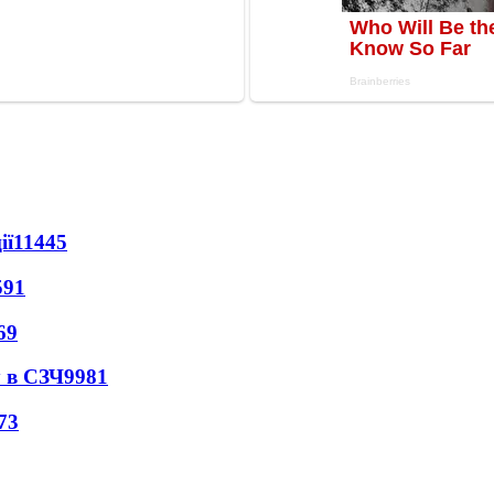
ії
11445
591
69
 в СЗЧ
9981
73