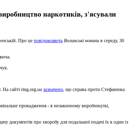
виробництво наркотиків, з'ясували
ненській. Про це
повідомляють
Волинські новини
в середу, 30
вича.
чук.
 На сайті ring.org.ua
зазначено
, що справа проти Стефанюка
римінальне провадження - в незаконному виробництві,
ачу документів про хворобу для подальшої подачі їх в один із