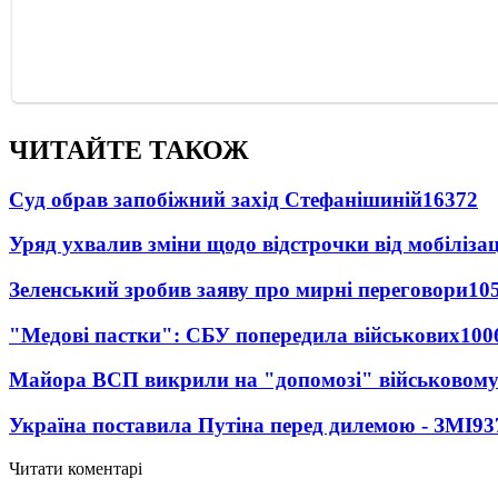
ЧИТАЙТЕ ТАКОЖ
Суд обрав запобіжний захід Стефанішиній
16372
Уряд ухвалив зміни щодо відстрочки від мобілізац
Зеленський зробив заяву про мирні переговори
10
"Медові пастки": СБУ попередила військових
100
Майора ВСП викрили на "допомозі" військовому
Україна поставила Путіна перед дилемою - ЗМІ
93
Читати коментарі