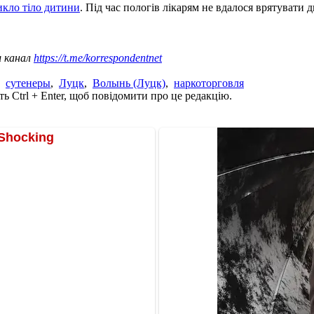
икло тіло дитини
. Під час пологів лікарям не вдалося врятувати 
ш канал
https://t.me/korrespondentnet
,
сутенеры
,
Луцк
,
Волынь (Луцк)
,
наркоторговля
ь Ctrl + Enter, щоб повідомити про це редакцію.