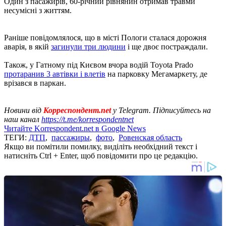
Один з пасажирів, 60-річний рівнянин отримав травми
несумісні з життям.
Раніше повідомлялося, що в місті Пологи сталася дорожня
аварія, в якій
загинули три людини
і ще двоє постраждали.
Також, у Гатному під Києвом вчора водій Toyota Prado
протаранив 3 автівки і влетів
на парковку Мегамаркету, де
врізався в паркан.
Новини від
Корреспондент.net
у Telegram. Підписуйтесь на
наш канал
https://t.me/korrespondentnet
Читайте Korrespondent.net в Google News
ТЕГИ:
ДТП
,
пассажиры
,
фото
,
Ровенская область
Якщо ви помітили помилку, виділіть необхідний текст і
натисніть Ctrl + Enter, щоб повідомити про це редакцію.