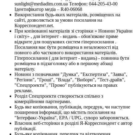
sunlight@mediadim.com.ua
Телефон: 044-205-43-00
Ідентифікатор медіа – R40-06068
Використання будь-яких матеріалів, розміщених на
сайті, дозволяється за умови посилання на
Корреспондент.net.
При копіюванні матеріалів зі сторінки « Новини України
і світу» , для інтернет - видань - обов'язкове пряме
відкрите для пошукових систем гіперпосилання .
Посилання має бути розміщена в незалежності від
повного або часткового використання матеріалів.
Гіперпосилання ( для інтернет - видань) - повинна бути
розміщена в підзаголовку або в першому абзаці
матеріалу.
Новини з позначками "Думка", "Експертиза", "Заява",
"Регіони", "Гроші", "Влада", "Вибори", "Тест-драйв",
"Спецпроекти", "Промо" публікуються на правах
реклами.
Розділ Спецпроекти створюється спільно з
комерційними партнерами.
Будь яке копіювання, публікація, передрук, чи наступне
поширення інформації, що містить посилання на
"Інтерфакс-Україна", EPA / UPG, суворо забороняється.
Власник веб-сторінки в розділі Я-Корреспондент є автор
публікації.
Будь-яке копіювання, передрук та відтворення