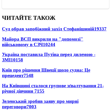
ЧИТАЙТЕ ТАКОЖ
Суд обрав запобіжний захід Стефанішиній
19337
Майора ВСП викрили на "допомозі"
військовому в СЗЧ
10244
Україна поставила Путіна перед дилемою -
ЗМІ
10158
Київ про рішення Швеції щодо судна: Це
прецедент
7548
На Київщині сталося групове зґвалтування 21-
річної дівчини
7155
Зеленський зробив заяву про мирні
переговори
7003