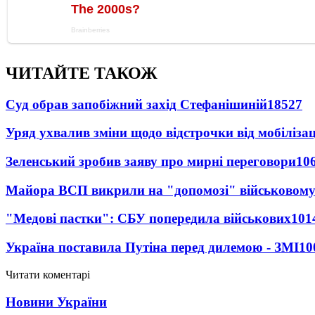
ЧИТАЙТЕ ТАКОЖ
Суд обрав запобіжний захід Стефанішиній
18527
Уряд ухвалив зміни щодо відстрочки від мобілізац
Зеленський зробив заяву про мирні переговори
10
Майора ВСП викрили на "допомозі" військовому
"Медові пастки": СБУ попередила військових
101
Україна поставила Путіна перед дилемою - ЗМІ
10
Читати коментарі
Новини України