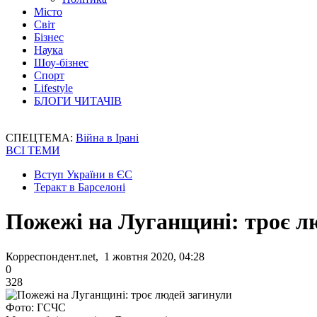
Місто
Світ
Бізнес
Наука
Шоу-бізнес
Спорт
Lifestyle
БЛОГИ ЧИТАЧІВ
СПЕЦТЕМА:
Війна в Ірані
ВСІ ТЕМИ
Вступ України в ЄС
Теракт в Барселоні
Пожежі на Луганщині: троє л
Корреспондент.net, 1 жовтня 2020, 04:28
0
328
Фото: ГСЧС