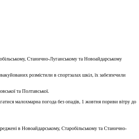
аробільському, Станично-Луганському та Новоайдарському
евакуйованих розмістили в спортзалах шкіл, їх забезпечили
овської та Полтавської.
рігатися малохмарна погода без опадів, 1 жовтня пориви вітру до
ереджені в Новоайдарському, Старобільському та Станично-