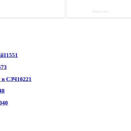
ії
11551
673
 в СЗЧ
10221
48
040