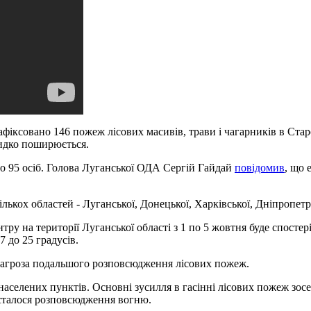
Зафіксовано 146 пожеж лісових масивів, трави і чагарників в Ст
видко поширюється.
но 95 осіб. Голова Луганської ОДА Сергій Гайдай
повідомив
, що 
лькох областей - Луганської, Донецької, Харківської, Дніпропетр
тру на території Луганської області з 1 по 5 жовтня буде спосте
7 до 25 градусів.
є загроза подальшого розповсюдження лісових пожеж.
населених пунктів. Основні зусилля в гасінні лісових пожеж зос
 сталося розповсюдження вогню.