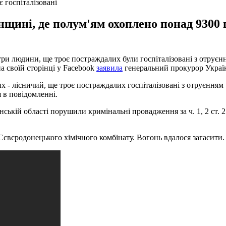
 госпіталізовані
ині, де полум'ям охоплено понад 9300 г
три людини, ще троє постраждалих були госпіталізовані з отруєн
а своїй сторінці у Facebook
заявила
генеральний прокурор Україн
х - лісничий, ще троє постраждалих госпіталізовані з отруєнням
 в повідомленні.
нській області порушили кримінальні провадження за ч. 1, 2 ст
 Сєвєродонецького хімічного комбінату. Вогонь вдалося загасити. 