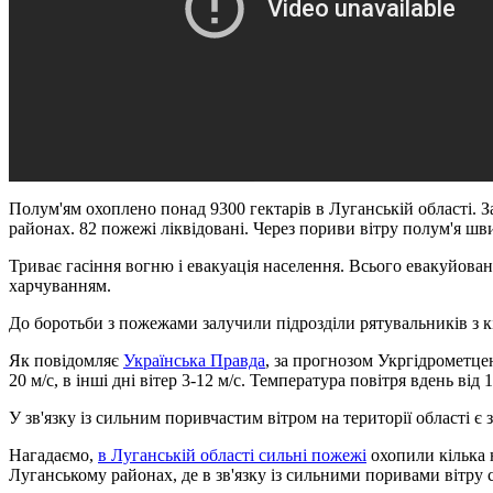
Полум'ям охоплено понад 9300 гектарів в Луганській області. 
районах. 82 пожежі ліквідовані. Через пориви вітру полум'я ш
Триває гасіння вогню і евакуація населення. Всього евакуйова
харчуванням.
До боротьби з пожежами залучили підрозділи рятувальників з кі
Як повідомляє
Українська Правда
, за прогнозом Укргідрометцен
20 м/с, в інші дні вітер 3-12 м/с. Температура повітря вдень від 1
У зв'язку із сильним поривчастим вітром на території області 
Нагадаємо,
в Луганській області сильні пожежі
охопили кілька 
Луганському районах, де в зв'язку із сильними поривами вітру