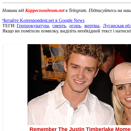
Новини від
Корреспондент.net
в Telegram. Підписуйтесь на на
Читайте Korrespondent.net в Google News
ТЕГИ:
Генпрокуратура
,
смерть
,
огонь
,
жертвы
,
Луганская об
Якщо ви помітили помилку, виділіть необхідний текст і натисніт