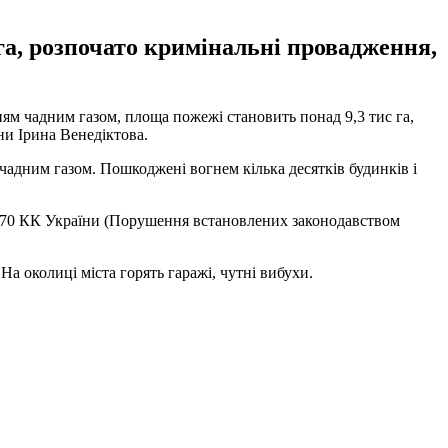
а, розпочато кримінальні провадження,
ням чадним газом, площа пожежі становить понад 9,3 тис га,
и Ірина Венедіктова.
 чадним газом. Пошкоджені вогнем кілька десятків будинків і
. 270 КК України (Порушення встановлених законодавством
На околиці міста горять гаражі, чутні вибухи.