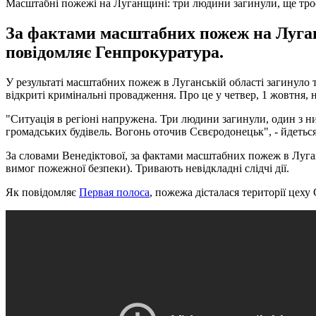
Масштабні пожежі на Луганщині: три людини загинули, ще троє
За фактами масштабних пожеж на Луганщ
повідомляє Генпрокуратура.
У результаті масштабних пожеж в Луганській області загинуло 
відкриті кримінальні провадження. Про це у четвер, 1 жовтня, н
"Ситуація в регіоні напружена. Три людини загинули, один з ни
громадських будівель. Вогонь оточив Сєвєродонецьк", - йдеться
За словами Венедіктової, за фактами масштабних пожеж в Луга
вимог пожежної безпеки). Тривають невідкладні слідчі дії.
Як повідомляє
Первая полоса
, пожежа дісталася території цеху