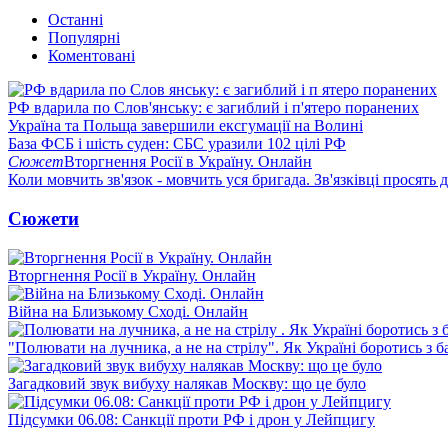
Останні
Популярні
Коментовані
РФ вдарила по Слов'янську: є загиблий і п'ятеро поранених
Україна та Польща завершили ексгумації на Волині
База ФСБ і шість суден: СБС уразили 102 цілі РФ
Сюжет
Вторгнення Росії в Україну. Онлайн
Коли мовчить зв'язок - мовчить уся бригада. Зв'язківці просять
Сюжети
Вторгнення Росії в Україну. Онлайн
Війна на Близькому Сході. Онлайн
"Полювати на лучника, а не на стрілу". Як Україні боротись з 
Загадковий звук вибуху налякав Москву: що це було
Підсумки 06.08: Санкції проти РФ і дрон у Лейпцигу