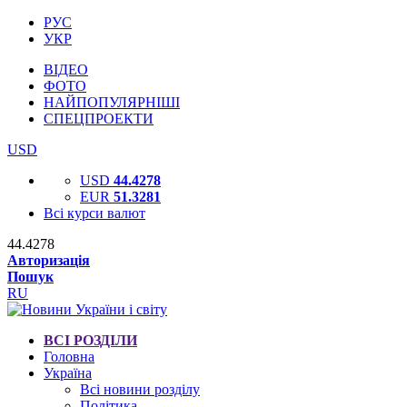
РУС
УКР
ВІДЕО
ФОТО
НАЙПОПУЛЯРНІШІ
СПЕЦПРОЕКТИ
USD
USD
44.4278
EUR
51.3281
Всі курси валют
44.4278
Авторизація
Пошук
RU
ВСІ РОЗДІЛИ
Головна
Україна
Всі новини розділу
Політика