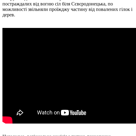
постраждалих від вогню сіл біля Сєвєродонецька, по
можливості звільняли проїжджу частину від повалених гілок і
дерев.