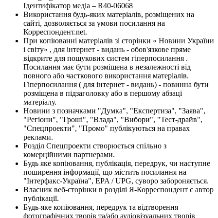
Ідентифікатор медіа – R40-06068
Використання будь-яких матеріалів, розміщених на
сайті, дозволяється за умови посилання на
Корреспондент.net.
При копіюванні матеріалів зі сторінки « Новини України
і світу» , для інтернет - видань - обов'язкове пряме
відкрите для пошукових систем гіперпосилання .
Посилання має бути розміщена в незалежності від
повного або часткового використання матеріалів.
Гіперпосилання ( для інтернет - видань) - повинна бути
розміщена в підзаголовку або в першому абзаці
матеріалу.
Новини з позначками "Думка", "Експертиза", "Заява",
"Регіони", "Гроші", "Влада", "Вибори", "Тест-драйв",
"Спецпроекти", "Промо" публікуються на правах
реклами.
Розділ Спецпроекти створюється спільно з
комерційними партнерами.
Будь яке копіювання, публікація, передрук, чи наступне
поширення інформації, що містить посилання на
"Інтерфакс-Україна", EPA / UPG, суворо забороняється.
Власник веб-сторінки в розділі Я-Корреспондент є автор
публікації.
Будь-яке копіювання, передрук та відтворення
фотографічних творів та/або аудіовізуальних творів