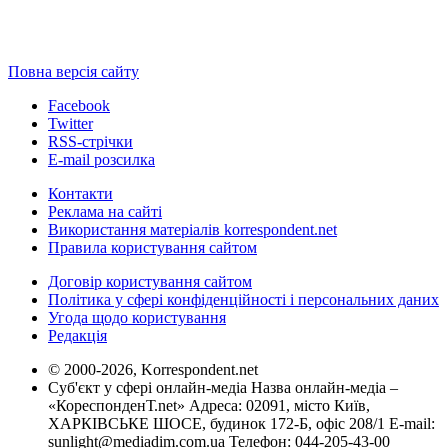
Повна версія сайту
Facebook
Twitter
RSS-стрічки
E-mail розсилка
Контакти
Реклама на сайті
Використання матеріалів korrespondent.net
Правила користування сайтом
Договір користування сайтом
Політика у сфері конфіденційності і персональних даних
Угода щодо користування
Редакція
© 2000-2026, Korrespondent.net
Суб'єкт у сфері онлайн-медіа Назва онлайн-медіа –
«КореспонденТ.net» Адреса: 02091, місто Київ,
ХАРКІВСЬКЕ ШОСЕ, будинок 172-Б, офіс 208/1 E-mail:
sunlight@mediadim.com.ua
Телефон: 044-205-43-00