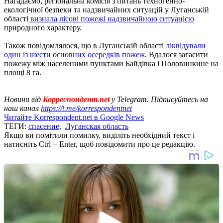
Нагадаємо, регіональна комісія з питань техногенно-
екологічної безпеки та надзвичайних ситуацій у Луганській
області
визнала лісові пожежі надзвичайною ситуацією
природного характеру.
Також повідомлялося, що в Луганській області
ліквідували
один із шести основних осередків пожеж
. Вдалося загасити
пожежу між населеними пунктами Байдівка і Половинкине на
площі 8 га.
Новини від
Корреспондент.net
у Telegram. Підписуйтесь на
наш канал
https://t.me/korrespondentnet
Читайте Korrespondent.net в Google News
ТЕГИ:
спасение
,
Луганская область
Якщо ви помітили помилку, виділіть необхідний текст і
натисніть Ctrl + Enter, щоб повідомити про це редакцію.