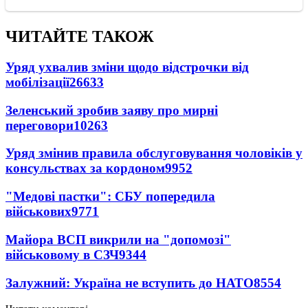
ЧИТАЙТЕ ТАКОЖ
Уряд ухвалив зміни щодо відстрочки від
мобілізації
26633
Зеленський зробив заяву про мирні
переговори
10263
Уряд змінив правила обслуговування чоловіків у
консульствах за кордоном
9952
"Медові пастки": СБУ попередила
військових
9771
Майора ВСП викрили на "допомозі"
військовому в СЗЧ
9344
Залужний: Україна не вступить до НАТО
8554