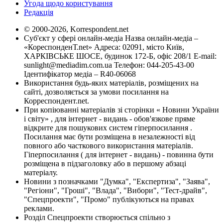
Угода щодо користування
Редакція
© 2000-2026, Korrespondent.net
Суб'єкт у сфері онлайн-медіа Назва онлайн-медіа –
«КореспонденТ.net» Адреса: 02091, місто Київ,
ХАРКІВСЬКЕ ШОСЕ, будинок 172-Б, офіс 208/1 E-mail:
sunlight@mediadim.com.ua
Телефон: 044-205-43-00
Ідентифікатор медіа – R40-06068
Використання будь-яких матеріалів, розміщених на
сайті, дозволяється за умови посилання на
Корреспондент.net.
При копіюванні матеріалів зі сторінки « Новини України
і світу» , для інтернет - видань - обов'язкове пряме
відкрите для пошукових систем гіперпосилання .
Посилання має бути розміщена в незалежності від
повного або часткового використання матеріалів.
Гіперпосилання ( для інтернет - видань) - повинна бути
розміщена в підзаголовку або в першому абзаці
матеріалу.
Новини з позначками "Думка", "Експертиза", "Заява",
"Регіони", "Гроші", "Влада", "Вибори", "Тест-драйв",
"Спецпроекти", "Промо" публікуються на правах
реклами.
Розділ Спецпроекти створюється спільно з