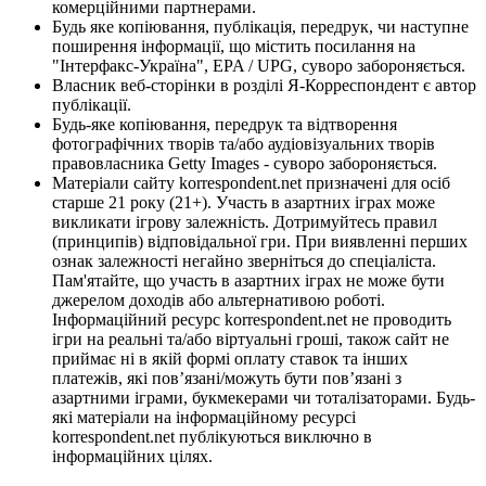
комерційними партнерами.
Будь яке копіювання, публікація, передрук, чи наступне
поширення інформації, що містить посилання на
"Інтерфакс-Україна", EPA / UPG, суворо забороняється.
Власник веб-сторінки в розділі Я-Корреспондент є автор
публікації.
Будь-яке копіювання, передрук та відтворення
фотографічних творів та/або аудіовізуальних творів
правовласника Getty Images - суворо забороняється.
Матеріали сайту korrespondent.net призначені для осіб
старше 21 року (21+). Участь в азартних іграх може
викликати ігрову залежність. Дотримуйтесь правил
(принципів) відповідальної гри. При виявленні перших
ознак залежності негайно зверніться до спеціаліста.
Пам'ятайте, що участь в азартних іграх не може бути
джерелом доходів або альтернативою роботі.
Інформаційний ресурс korrespondent.net не проводить
ігри на реальні та/або віртуальні гроші, також сайт не
приймає ні в якій формі оплату ставок та інших
платежів, які пов’язані/можуть бути пов’язані з
азартними іграми, букмекерами чи тоталізаторами. Будь-
які матеріали на інформаційному ресурсі
korrespondent.net публікуються виключно в
інформаційних цілях.