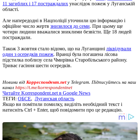
11 загиблих і 17 постраждалих
унаслідок пожеж у Луганській
області.
Але напередодні в Нацполіції уточнили цю інформацію і
офіційне число жертв
знизилося до семи
. При цьому ще
чотири людини вважалися зниклими безвісти. Ще 18 людей
постраждали.
Також 3 жовтня стало відомо, що на Луганщині
ліквідували
один з осередків пожеж
. Вранці була погашена лісова
підстилка поблизу села Чмирівка Старобільського району.
Триває гасіння шести осередків.
Новини від
Корреспондент.net
у Telegram. Підписуйтесь на наш
канал
https://t.me/korrespondentnet
Читайте Korrespondent.net в Google News
ТЕГИ:
ОБСЕ
,
Луганская область
Якщо ви помітили помилку, виділіть необхідний текст і
натисніть Ctrl + Enter, щоб повідомити про це редакцію.