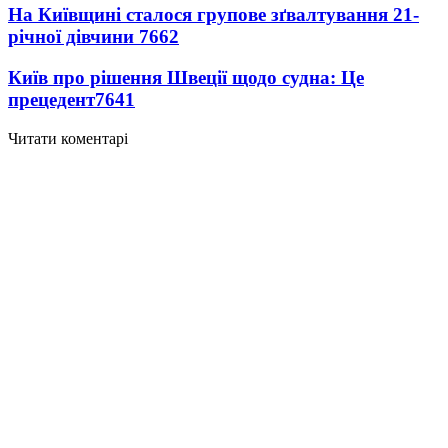
На Київщині сталося групове зґвалтування 21-
річної дівчини
7662
Київ про рішення Швеції щодо судна: Це
прецедент
7641
Читати коментарі