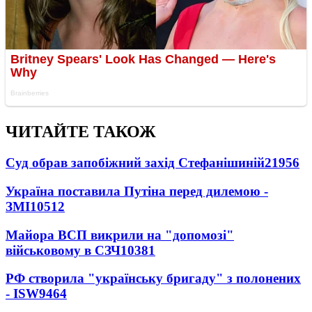
ЧИТАЙТЕ ТАКОЖ
Суд обрав запобіжний захід Стефанішиній
21956
Україна поставила Путіна перед дилемою -
ЗМІ
10512
Майора ВСП викрили на "допомозі"
військовому в СЗЧ
10381
РФ створила "українську бригаду" з полонених
- ISW
9464