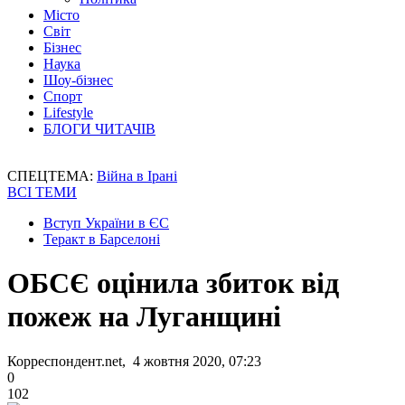
Місто
Світ
Бізнес
Наука
Шоу-бізнес
Спорт
Lifestyle
БЛОГИ ЧИТАЧІВ
СПЕЦТЕМА:
Війна в Ірані
ВСІ ТЕМИ
Вступ України в ЄС
Теракт в Барселоні
ОБСЄ оцінила збиток від
пожеж на Луганщині
Корреспондент.net, 4 жовтня 2020, 07:23
0
102