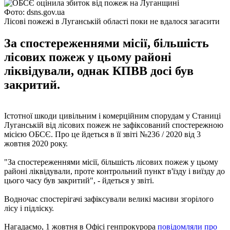
Фото: dsns.gov.ua
Лісові пожежі в Луганській області поки не вдалося загасити
За спостереженнями місії, більшість
лісових пожеж у цьому районі
ліквідували, однак КПВВ досі був
закритий.
Істотної шкоди цивільним і комерційним спорудам у Станиці
Луганській від лісових пожеж не зафіксований спостережною
місією ОБСЄ. Про це йдеться в її звіті №236 / 2020 від 3
жовтня 2020 року.
"За спостереженнями місії, більшість лісових пожеж у цьому
районі ліквідували, проте контрольний пункт в'їзду і виїзду до
цього часу був закритий", - йдеться у звіті.
Водночас спостерігачі зафіксували великі масиви згорілого
лісу і підліску.
Нагадаємо, 1 жовтня в Офісі генпрокурора
повідомляли про