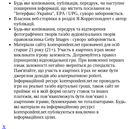
Будь яке копіювання, публікація, передрук, чи наступне
поширення інформації, що містить посилання на
"Інтерфакс-Україна", EPA / UPG, суворо забороняється.
Власник веб-сторінки в розділі Я-Корреспондент є автор
публікації.
Будь-яке копіювання, передрук та відтворення
фотографічних творів та/або аудіовізуальних творів
правовласника Getty Images - суворо забороняється.
Матеріали сайту korrespondent.net призначені для осіб
старше 21 року (21+). Участь в азартних іграх може
викликати ігрову залежність. Дотримуйтесь правил
(принципів) відповідальної гри. При виявленні перших
ознак залежності негайно зверніться до спеціаліста.
Пам'ятайте, що участь в азартних іграх не може бути
джерелом доходів або альтернативою роботі.
Інформаційний ресурс korrespondent.net не проводить
ігри на реальні та/або віртуальні гроші, також сайт не
приймає ні в якій формі оплату ставок та інших
платежів, які пов’язані/можуть бути пов’язані з
азартними іграми, букмекерами чи тоталізаторами. Будь-
які матеріали на інформаційному ресурсі
korrespondent.net публікуються виключно в
інформаційних цілях.
X