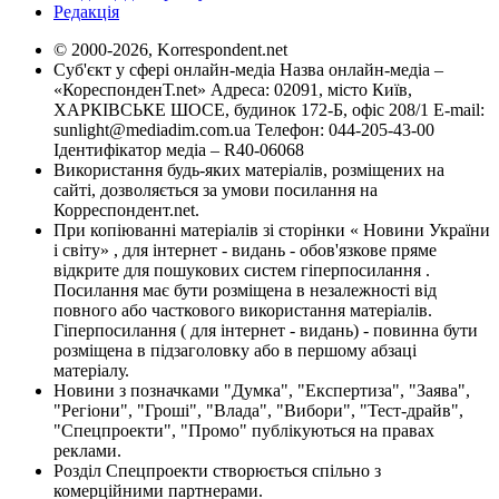
Редакція
© 2000-2026, Korrespondent.net
Суб'єкт у сфері онлайн-медіа Назва онлайн-медіа –
«КореспонденТ.net» Адреса: 02091, місто Київ,
ХАРКІВСЬКЕ ШОСЕ, будинок 172-Б, офіс 208/1 E-mail:
sunlight@mediadim.com.ua
Телефон: 044-205-43-00
Ідентифікатор медіа – R40-06068
Використання будь-яких матеріалів, розміщених на
сайті, дозволяється за умови посилання на
Корреспондент.net.
При копіюванні матеріалів зі сторінки « Новини України
і світу» , для інтернет - видань - обов'язкове пряме
відкрите для пошукових систем гіперпосилання .
Посилання має бути розміщена в незалежності від
повного або часткового використання матеріалів.
Гіперпосилання ( для інтернет - видань) - повинна бути
розміщена в підзаголовку або в першому абзаці
матеріалу.
Новини з позначками "Думка", "Експертиза", "Заява",
"Регіони", "Гроші", "Влада", "Вибори", "Тест-драйв",
"Спецпроекти", "Промо" публікуються на правах
реклами.
Розділ Спецпроекти створюється спільно з
комерційними партнерами.