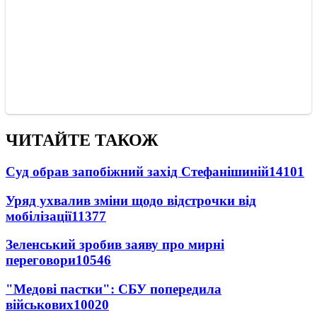
ЧИТАЙТЕ ТАКОЖ
Суд обрав запобіжний захід Стефанішиній
14101
Уряд ухвалив зміни щодо відстрочки від
мобілізації
11377
Зеленський зробив заяву про мирні
переговори
10546
"Медові пастки": СБУ попередила
військових
10020