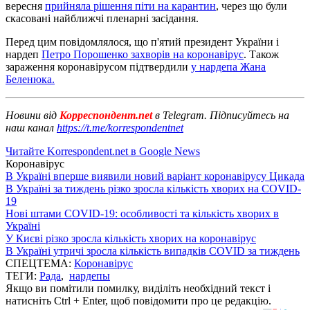
вересня
прийняла рішення піти на карантин
, через що були
скасовані найближчі пленарні засідання.
Перед цим повідомлялося, що п'ятий президент України і
нардеп
Петро Порошенко захворів на коронавірус
. Також
зараження коронавірусом підтвердили
у нардепа Жана
Беленюка.
Новини від
Корреспондент.net
в Telegram. Підписуйтесь на
наш канал
https://t.me/korrespondentnet
Читайте Korrespondent.net в Google News
Коронавірус
В Україні вперше виявили новий варіант коронавірусу Цикада
В Україні за тиждень різко зросла кількість хворих на COVID-
19
Нові штами COVID-19: особливості та кількість хворих в
Україні
У Києві різко зросла кількість хворих на коронавірус
В Україні утричі зросла кількість випадків COVID за тиждень
СПЕЦТЕМА:
Коронавірус
ТЕГИ:
Рада
,
нардепы
Якщо ви помітили помилку, виділіть необхідний текст і
натисніть Ctrl + Enter, щоб повідомити про це редакцію.