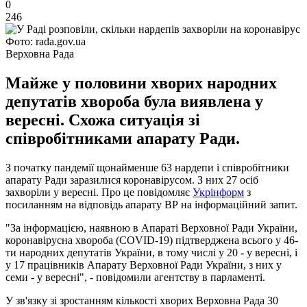
0
246
Фото: rada.gov.ua
Верховна Рада
Майже у половини хворих народних
депутатів хвороба була виявлена у
вересні. Схожа ситуація зі
співробітниками апарату Ради.
З початку пандемії щонайменше 63 нардепи і співробітники
апарату Ради заразилися коронавірусом. З них 27 осіб
захворіли у вересні. Про це повідомляє
Укрінформ
з
посиланням на відповідь апарату ВР на інформаційний запит.
"За інформацією, наявною в Апараті Верховної Ради України,
коронавірусна хвороба (COVID-19) підтверджена всього у 46-
ти народних депутатів України, в тому числі у 20 - у вересні, і
у 17 працівників Апарату Верховної Ради України, з них у
семи - у вересні", - повідомили агентству в парламенті.
У зв'язку зі зростанням кількості хворих Верховна Рада 30