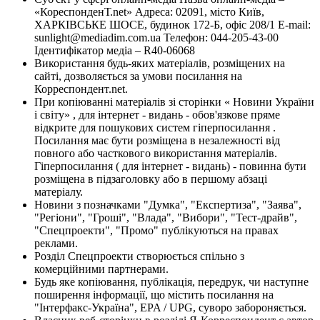
«КореспонденТ.net» Адреса: 02091, місто Київ,
ХАРКІВСЬКЕ ШОСЕ, будинок 172-Б, офіс 208/1 E-mail:
sunlight@mediadim.com.ua
Телефон: 044-205-43-00
Ідентифікатор медіа – R40-06068
Використання будь-яких матеріалів, розміщених на
сайті, дозволяється за умови посилання на
Корреспондент.net.
При копіюванні матеріалів зі сторінки « Новини України
і світу» , для інтернет - видань - обов'язкове пряме
відкрите для пошукових систем гіперпосилання .
Посилання має бути розміщена в незалежності від
повного або часткового використання матеріалів.
Гіперпосилання ( для інтернет - видань) - повинна бути
розміщена в підзаголовку або в першому абзаці
матеріалу.
Новини з позначками "Думка", "Експертиза", "Заява",
"Регіони", "Гроші", "Влада", "Вибори", "Тест-драйв",
"Спецпроекти", "Промо" публікуються на правах
реклами.
Розділ Спецпроекти створюється спільно з
комерційними партнерами.
Будь яке копіювання, публікація, передрук, чи наступне
поширення інформації, що містить посилання на
"Інтерфакс-Україна", EPA / UPG, суворо забороняється.