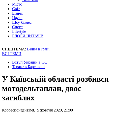
Місто
Світ
Бізнес
Наука
Шоу-бізнес
Спорт
Lifestyle
БЛОГИ ЧИТАЧІВ
СПЕЦТЕМА:
Війна в Ірані
ВСІ ТЕМИ
Вступ України в ЄС
Теракт в Барселоні
У Київській області розбився
мотодельтаплан, двоє
загиблих
Корреспондент.net, 5 жовтня 2020, 21:00