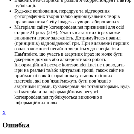
Власник веб-сторінки в розділі Я-Корреспондент є автор
публікації.
Будь-яке копіювання, передрук та відтворення
фотографічних творів та/або аудіовізуальних творів
правовласника Getty Images - суворо забороняється.
Матеріали сайту korrespondent.net призначені для осіб
старше 21 року (21+). Участь в азартних іграх може
викликати ігрову залежність. Дотримуйтесь правил
(принципів) відповідальної гри. При виявленні перших
ознак залежності негайно зверніться до спеціаліста.
Пам'ятайте, що участь в азартних іграх не може бути
джерелом доходів або альтернативою роботі.
Інформаційний ресурс korrespondent.net не проводить
ігри на реальні та/або віртуальні гроші, також сайт не
приймає ні в якій формі оплату ставок та інших
платежів, які пов’язані/можуть бути пов’язані з
азартними іграми, букмекерами чи тоталізаторами. Будь-
які матеріали на інформаційному ресурсі
korrespondent.net публікуються виключно в
інформаційних цілях.
X
Ошибка