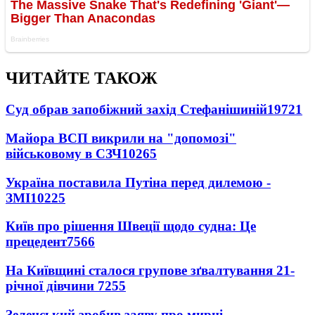
ЧИТАЙТЕ ТАКОЖ
Суд обрав запобіжний захід Стефанішиній
19721
Майора ВСП викрили на "допомозі"
військовому в СЗЧ
10265
Україна поставила Путіна перед дилемою -
ЗМІ
10225
Київ про рішення Швеції щодо судна: Це
прецедент
7566
На Київщині сталося групове зґвалтування 21-
річної дівчини
7255
Зеленський зробив заяву про мирні