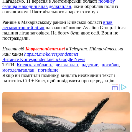
Нагадаємо, 11 вересня в Житомирській області
поблизу
селища Народичі впав дельтаплан
, який обробляв поля із
соняшником. Пілот літального апарата загинув.
Раніше в Макарівському районі Київської області
впав
легкомоторний літак
навчальної школи Aviation Group. Після
падіння літак загорівся. На борту були двоє осіб. Вони не
постраждали.
Новини від
Корреспондент.net
в Telegram. Підписуйтесь на
наш канал
https://t.me/korrespondentnet
Читайте Korrespondent.net в Google News
ТЕГИ:
Киевская область
,
дельтаплан
,
падение
,
погибли
,
мотодельтаплан
,
погибшие
Якщо ви помітили помилку, виділіть необхідний текст і
натисніть Ctrl + Enter, щоб повідомити про це редакцію.