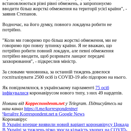
встановлюються різні рівні обмежень, а запропонуємо
вводити більш жорсткі обмеження на території усієї країни", -
заявив Степанов.
Водночас, на його думку, повного локдауна робити не
потрібно.
"Коли ми говоримо про більш жорсткі обмеження, ми не
говоримо про повну зупинку країни. Я не вважаю, що
потрібно робити повний локдаун, але певні обмеження
потрібно вводити, щоб розривати ланцюг передачі
захворювання", - підкреслив міністр.
За словами чиновника, за останній тиждень довелося
госпіталізувати 2500 осіб із COVID-19 або підозрою на нього.
Як повідомлялося, в українському парламенті
75 осіб
інфікувалися
коронавірусом нового типу, з них 49 нардепів.
Новини від
Корреспондент.net
у Telegram. Підписуйтесь на
наш канал
https://t.me/korrespondentnet
Читайте Korrespondent.net в Google News
Коронавірус
В Україні вперше виявили новий варіант коронавірусу Цикада
В Україні за тиждень різко зросла кількість хворих на COVID-