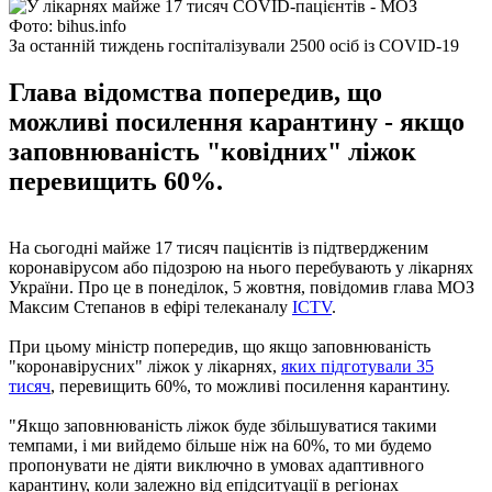
Фото: bihus.info
За останній тиждень госпіталізували 2500 осіб із COVID-19
Глава відомства попередив, що
можливі посилення карантину - якщо
заповнюваність "ковідних" ліжок
перевищить 60%.
На сьогодні майже 17 тисяч пацієнтів із підтвердженим
коронавірусом або підозрою на нього перебувають у лікарнях
України. Про це в понеділок, 5 жовтня, повідомив глава МОЗ
Максим Степанов в ефірі телеканалу
ICTV
.
При цьому міністр попередив, що якщо заповнюваність
"коронавірусних" ліжок у лікарнях,
яких підготували 35
тисяч
, перевищить 60%, то можливі посилення карантину.
"Якщо заповнюваність ліжок буде збільшуватися такими
темпами, і ми вийдемо більше ніж на 60%, то ми будемо
пропонувати не діяти виключно в умовах адаптивного
карантину, коли залежно від епідситуації в регіонах