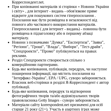
Корреспондент.net.
При копіюванні матеріалів зі сторінки « Новини України
і світу» , для інтернет - видань - обов'язкове пряме
відкрите для пошукових систем гіперпосилання .
Посилання має бути розміщена в незалежності від
повного або часткового використання матеріалів.
Гіперпосилання ( для інтернет - видань) - повинна бути
розміщена в підзаголовку або в першому абзаці
матеріалу.
Новини з позначками "Думка", "Експертиза", "Заява",
"Регіони", "Гроші", "Влада", "Вибори", "Тест-драйв",
"Спецпроекти", "Промо" публікуються на правах
реклами.
Розділ Спецпроекти створюється спільно з
комерційними партнерами.
Будь яке копіювання, публікація, передрук, чи наступне
поширення інформації, що містить посилання на
"Інтерфакс-Україна", EPA / UPG, суворо забороняється.
Власник веб-сторінки в розділі Я-Корреспондент є автор
публікації.
Будь-яке копіювання, передрук та відтворення
фотографічних творів та/або аудіовізуальних творів
правовласника Getty Images - суворо забороняється.
Матеріали сайту korrespondent.net призначені для осіб
старше 21 року (21+). Участь в азартних іграх може