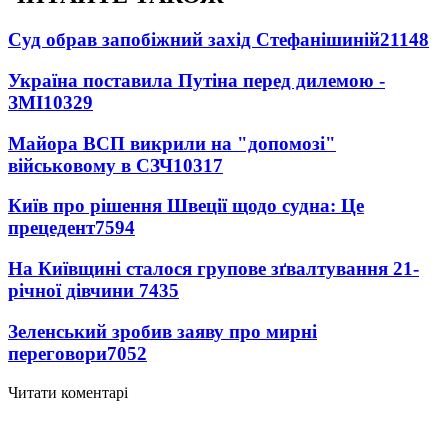
Суд обрав запобіжний захід Стефанішиній
21148
Україна поставила Путіна перед дилемою -
ЗМІ
10329
Майора ВСП викрили на "допомозі"
військовому в СЗЧ
10317
Київ про рішення Швеції щодо судна: Це
прецедент
7594
На Київщині сталося групове зґвалтування 21-
річної дівчини
7435
Зеленський зробив заяву про мирні
переговори
7052
Читати коментарі