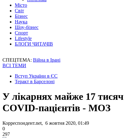
Місто
Світ
Бізнес
Наука
Шоу-бізнес
Спорт
Lifestyle
БЛОГИ ЧИТАЧІВ
СПЕЦТЕМА:
Війна в Ірані
ВСІ ТЕМИ
Вступ України в ЄС
Теракт в Барселоні
У лікарнях майже 17 тисяч
COVID-пацієнтів - МОЗ
Корреспондент.net, 6 жовтня 2020, 01:49
0
297