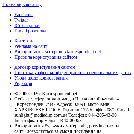
Повна версія сайту
Facebook
Twitter
RSS-стрічки
E-mail розсилка
Контакти
Реклама на сайті
Використання матеріалів korrespondent.net
Правила користування сайтом
Договір користування сайтом
Політика у сфері конфіденційності і персональних даних
Угода щодо користування
Редакція
© 2000-2026, Korrespondent.net
Суб'єкт у сфері онлайн-медіа Назва онлайн-медіа –
«КореспонденТ.net» Адреса: 02091, місто Київ,
ХАРКІВСЬКЕ ШОСЕ, будинок 172-Б, офіс 208/1 E-mail:
sunlight@mediadim.com.ua
Телефон: 044-205-43-00
Ідентифікатор медіа – R40-06068
Використання будь-яких матеріалів, розміщених на
сайті, дозволяється за умови посилання на