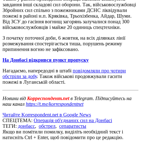
завдання інші складові сил оборони. Так, військовослужбовці
Збройних сил спільно з пожежниками ДСНС ліквідували
пожежі в районі н.п. Кряківка, Трьохізбенка, Айдар, Шуми.
Від ЗСУ до гасіння вогнищ загорянь залучалися понад 300
військовослужбовців і майже 20 одиниць спецтехніки.
З початку поточної доби, 6 жовтня, на всіх ділянках лінії
розмежування спостерігається тиша, порушень режиму
припинення вогню не зафіксовано.
На Донбасі відкрився пункт пропуску
Нагадаємо, напередодні в штабі
повідомляли про чотири
обстріли за добу
. Також військові продовжували гасити
пожежі в Луганській області.
Новини від
Корреспондент.net
в Telegram. Підписуйтесь на
наш канал
https://t.me/korrespondentnet
Читайте Korrespondent.net в Google News
СПЕЦТЕМА:
Операція об'єднаних сил на Донбасі
ТЕГИ:
донбасс
,
обстрел
,
сепаратисты
Якщо ви помітили помилку, виділіть необхідний текст і
натисніть Ctrl + Enter, щоб повідомити про це редакцію.