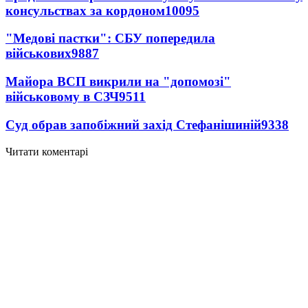
консульствах за кордоном
10095
"Медові пастки": СБУ попередила
військових
9887
Майора ВСП викрили на "допомозі"
військовому в СЗЧ
9511
Суд обрав запобіжний захід Стефанішиній
9338
Читати коментарі