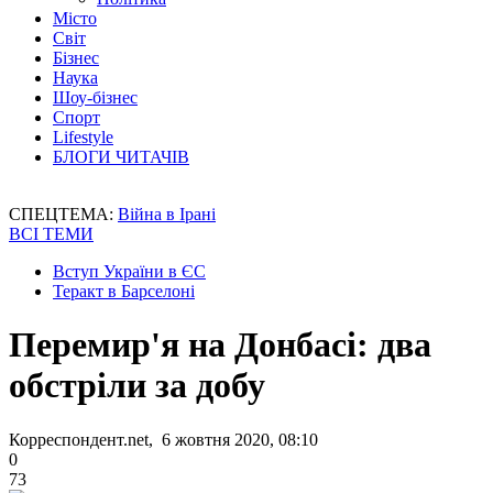
Місто
Світ
Бізнес
Наука
Шоу-бізнес
Спорт
Lifestyle
БЛОГИ ЧИТАЧІВ
СПЕЦТЕМА:
Війна в Ірані
ВСІ ТЕМИ
Вступ України в ЄС
Теракт в Барселоні
Перемир'я на Донбасі: два
обстріли за добу
Корреспондент.net, 6 жовтня 2020, 08:10
0
73