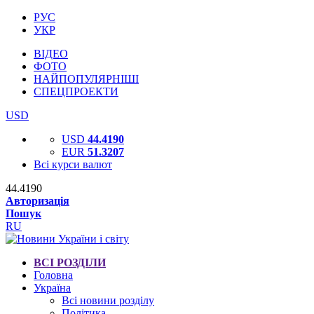
РУС
УКР
ВІДЕО
ФОТО
НАЙПОПУЛЯРНІШІ
СПЕЦПРОЕКТИ
USD
USD
44.4190
EUR
51.3207
Всі курси валют
44.4190
Авторизація
Пошук
RU
ВСІ РОЗДІЛИ
Головна
Україна
Всі новини розділу
Політика