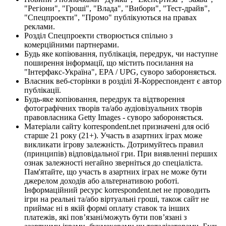
"Регіони", "Гроші", "Влада", "Вибори", "Тест-драйв",
"Спецпроекти", "Промо" публікуються на правах
реклами.
Розділ Спецпроекти створюється спільно з
комерційними партнерами.
Будь яке копіювання, публікація, передрук, чи наступне
поширення інформації, що містить посилання на
"Інтерфакс-Україна", EPA / UPG, суворо забороняється.
Власник веб-сторінки в розділі Я-Корреспондент є автор
публікації.
Будь-яке копіювання, передрук та відтворення
фотографічних творів та/або аудіовізуальних творів
правовласника Getty Images - суворо забороняється.
Матеріали сайту korrespondent.net призначені для осіб
старше 21 року (21+). Участь в азартних іграх може
викликати ігрову залежність. Дотримуйтесь правил
(принципів) відповідальної гри. При виявленні перших
ознак залежності негайно зверніться до спеціаліста.
Пам'ятайте, що участь в азартних іграх не може бути
джерелом доходів або альтернативою роботі.
Інформаційний ресурс korrespondent.net не проводить
ігри на реальні та/або віртуальні гроші, також сайт не
приймає ні в якій формі оплату ставок та інших
платежів, які пов’язані/можуть бути пов’язані з