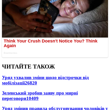
ЧИТАЙТЕ ТАКОЖ
Уряд ухвалив зміни щодо відстрочки від
мобілізації
26820
Зеленський зробив заяву про мирні
переговори
10409
Уряд змінив правила обслуговування чоловіків у