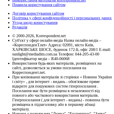
Використання матеріалів korrespondent.net
Правила користування сайтом
Договір користування сайтом
Політика у сфері конфіденційності і персональних даних
Угода щодо користування
Редакція
© 2000-2026, Korrespondent.net
Суб'єкт у сфері онлайн-медіа Назва онлайн-медіа –
«КореспонденТ.net» Адреса: 02091, місто Київ,
ХАРКІВСЬКЕ ШОСЕ, будинок 172-Б, офіс 208/1 E-mail:
sunlight@mediadim.com.ua
Телефон: 044-205-43-00
Ідентифікатор медіа – R40-06068
Використання будь-яких матеріалів, розміщених на
сайті, дозволяється за умови посилання на
Корреспондент.net.
При копіюванні матеріалів зі сторінки « Новини України
і світу» , для інтернет - видань - обов'язкове пряме
відкрите для пошукових систем гіперпосилання .
Посилання має бути розміщена в незалежності від
повного або часткового використання матеріалів.
Гіперпосилання ( для інтернет - видань) - повинна бути
розміщена в підзаголовку або в першому абзаці
матеріалу.
Новини з позначками "Думка", "Експертиза", "Заява",