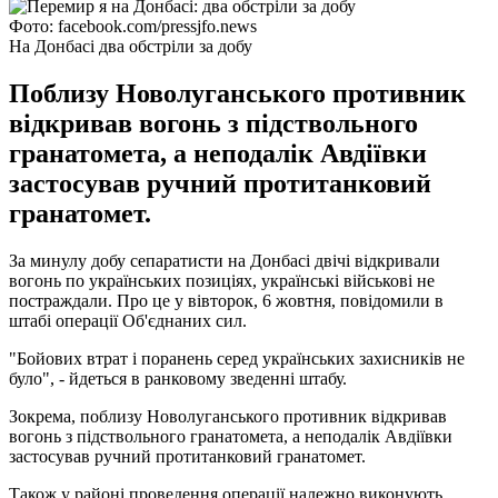
Фото: facebook.com/pressjfo.news
На Донбасі два обстріли за добу
Поблизу Новолуганського противник
відкривав вогонь з підствольного
гранатомета, а неподалік Авдіївки
застосував ручний протитанковий
гранатомет.
За минулу добу сепаратисти на Донбасі двічі відкривали
вогонь по українських позиціях, українські військові не
постраждали. Про це у вівторок, 6 жовтня, повідомили в
штабі операції Об'єднаних сил.
"Бойових втрат і поранень серед українських захисників не
було", - йдеться в ранковому зведенні штабу.
Зокрема, поблизу Новолуганського противник відкривав
вогонь з підствольного гранатомета, а неподалік Авдіївки
застосував ручний протитанковий гранатомет.
Також у районі проведення операції належно виконують