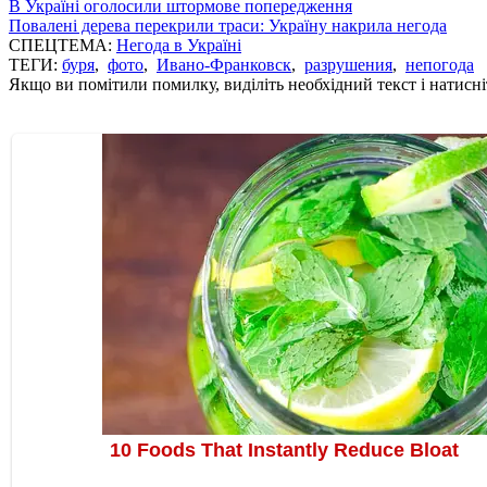
В Україні оголосили штормове попередження
Повалені дерева перекрили траси: Україну накрила негода
СПЕЦТЕМА:
Негода в Україні
ТЕГИ:
буря
,
фото
,
Ивано-Франковск
,
разрушения
,
непогода
Якщо ви помітили помилку, виділіть необхідний текст і натисніт