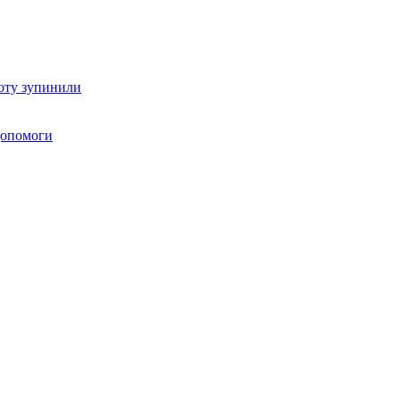
оту зупинили
 допомоги