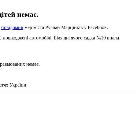
дітей немає.
е
повідомив
мер міста Руслан Марцінків у Facebook.
Є пошкоджені автомобілі. Біля дитячого садка №19 впала
 травмованих немає.
стях України.