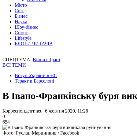
Місто
Світ
Бізнес
Наука
Шоу-бізнес
Спорт
Lifestyle
БЛОГИ ЧИТАЧІВ
СПЕЦТЕМА:
Війна в Ірані
ВСІ ТЕМИ
Вступ України в ЄС
Теракт в Барселоні
В Івано-Франківську буря ви
Корреспондент.net, 6 жовтня 2020, 11:26
0
654
Фото: Руслан Марцинкив / Facebook