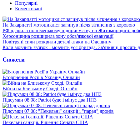
Популярні
Коментовані
На Закарпатті мотоцикліст загинув після зіткнення з коровою
РФ вдарила по німецькому підприємству на Житомирщині: роб
Херсонщина розширила зону обов'язкової евакуації
Повітряні сили розкрили деталі атаки на Одещину
Коли мовчить зв'язок - мовчить уся бригада. Зв'язківці просять
Сюжети
Вторгнення Росії в Україну. Онлайн
Війна на Близькому Сході. Онлайн
Підсумки 08.08: Patriot буде і мінус два НПЗ
Підсумки 07.08: "Пекельні" санкції і "парад" дронів
Пекельні санкції. Рішення Сената США