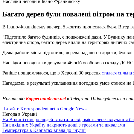
Наслідки негоди в Івано-Франківську
Багато дерев були повалені вітром на те
В Івано-Франківську ввечері 5 жовтня пронеслася буря. Вітер ва
"Підтопило багато будинків, є пошкоджені дахи. У Будинку па
електрична опора, багато дерев впали на територіях дитячих сад
Деякі райони міста підтопило, дерева падали на дороги, будівлі 
Наслідки негоди ліквідовували 46 осіб особового складу ДСНС 
Раніше повідомлялося, що в Херсоні 30 вересня
сталася сильна 
Нагадаємо, в результаті ускладнення погодних умов станом на
Новини від
Корреспондент.net
в Telegram. Підписуйтесь на на
Читайте Korrespondent.net в Google News
Негода в Україні
На Волині семеро людей втратили свідомість через влучання б
На вихідних Україну накриють дощі з грозами та шквалами
Температура в Карпатах впала до "нуля"