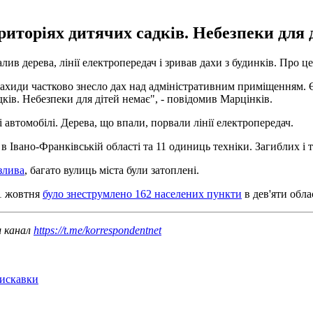
риторіях дитячих садків. Небезпеки для 
лив дерева, лінії електропередач і зривав дахи з будинків. Про ц
нахиди частково знесло дах над адміністративним приміщенням. 
ків. Небезпеки для дітей немає", - повідомив Марцінків.
і автомобілі. Дерева, що впали, порвали лінії електропередач.
в Івано-Франківській області та 11 одиниць техніки. Загиблих і
злива
, багато вулиць міста були затоплені.
 1 жовтня
було знеструмлено 162 населених пункти
в дев'яти обла
ш канал
https://t.me/korrespondentnet
лискавки