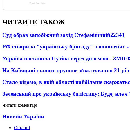
ЧИТАЙТЕ ТАКОЖ
Суд обрав запобіжний захід Стефанішиній
22341
РФ створила "українську бригаду" з полонених -
Україна поставила Путіна перед дилемою - ЗМІ
10
На Київщині сталося групове зґвалтування 21-річ
Стало відомо, в якій області найбільше скаржать
Зеленський про українську балістику: Буде, але є
Читати коментарі
Новини України
Останні