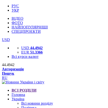
РУС
УКР
ВІДЕО
ФОТО
НАЙПОПУЛЯРНІШІ
СПЕЦПРОЕКТИ
USD
USD
44.4942
EUR
51.3366
Всі курси валют
44.4942
Авторизація
Пошук
RU
ВСІ РОЗДІЛИ
Головна
Україна
Всі новини розділу
Політика