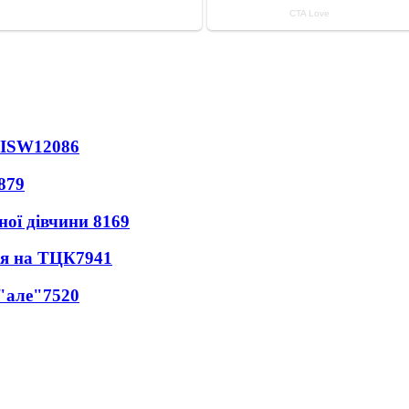
 ISW
12086
879
ної дівчини
8169
ся на ТЦК
7941
 "але"
7520