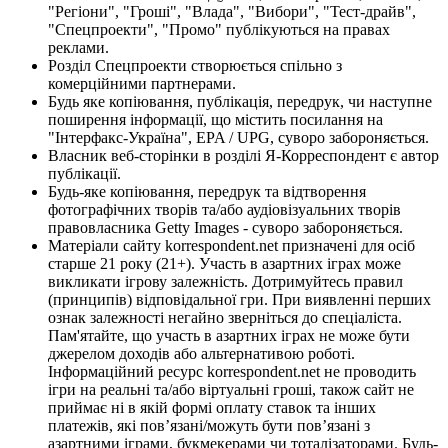
"Регіони", "Гроші", "Влада", "Вибори", "Тест-драйв",
"Спецпроекти", "Промо" публікуються на правах
реклами.
Розділ Спецпроекти створюється спільно з
комерційними партнерами.
Будь яке копіювання, публікація, передрук, чи наступне
поширення інформації, що містить посилання на
"Інтерфакс-Україна", EPA / UPG, суворо забороняється.
Власник веб-сторінки в розділі Я-Корреспондент є автор
публікації.
Будь-яке копіювання, передрук та відтворення
фотографічних творів та/або аудіовізуальних творів
правовласника Getty Images - суворо забороняється.
Матеріали сайту korrespondent.net призначені для осіб
старше 21 року (21+). Участь в азартних іграх може
викликати ігрову залежність. Дотримуйтесь правил
(принципів) відповідальної гри. При виявленні перших
ознак залежності негайно зверніться до спеціаліста.
Пам'ятайте, що участь в азартних іграх не може бути
джерелом доходів або альтернативою роботі.
Інформаційний ресурс korrespondent.net не проводить
ігри на реальні та/або віртуальні гроші, також сайт не
приймає ні в якій формі оплату ставок та інших
платежів, які пов’язані/можуть бути пов’язані з
азартними іграми, букмекерами чи тоталізаторами. Будь-