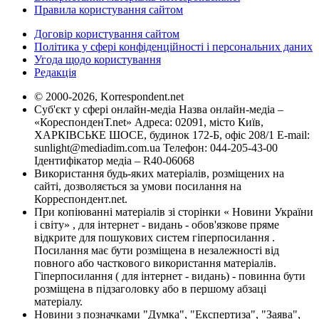
Правила користування сайтом
Договір користування сайтом
Політика у сфері конфіденційності і персональних даних
Угода щодо користування
Редакція
© 2000-2026, Korrespondent.net
Суб'єкт у сфері онлайн-медіа Назва онлайн-медіа –
«КореспонденТ.net» Адреса: 02091, місто Київ,
ХАРКІВСЬКЕ ШОСЕ, будинок 172-Б, офіс 208/1 E-mail:
sunlight@mediadim.com.ua
Телефон: 044-205-43-00
Ідентифікатор медіа – R40-06068
Використання будь-яких матеріалів, розміщених на
сайті, дозволяється за умови посилання на
Корреспондент.net.
При копіюванні матеріалів зі сторінки « Новини України
і світу» , для інтернет - видань - обов'язкове пряме
відкрите для пошукових систем гіперпосилання .
Посилання має бути розміщена в незалежності від
повного або часткового використання матеріалів.
Гіперпосилання ( для інтернет - видань) - повинна бути
розміщена в підзаголовку або в першому абзаці
матеріалу.
Новини з позначками "Думка", "Експертиза", "Заява",