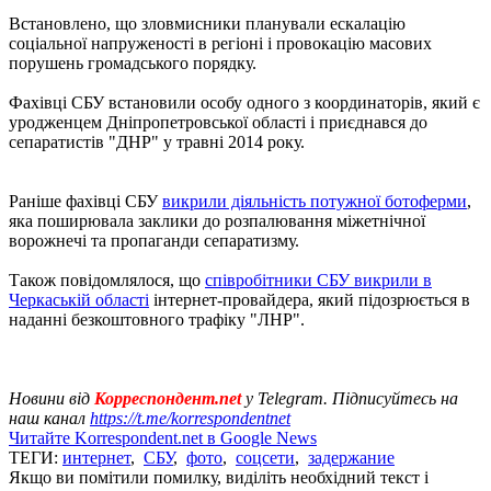
Встановлено, що зловмисники планували ескалацію
соціальної напруженості в регіоні і провокацію масових
порушень громадського порядку.
Фахівці СБУ встановили особу одного з координаторів, який є
уродженцем Дніпропетровської області і приєднався до
сепаратистів "ДНР" у травні 2014 року.
Раніше фахівці СБУ
викрили діяльність потужної ботоферми
,
яка поширювала заклики до розпалювання міжетнічної
ворожнечі та пропаганди сепаратизму.
Також повідомлялося, що
співробітники СБУ викрили в
Черкаській області
інтернет-провайдера, який підозрюється в
наданні безкоштовного трафіку "ЛНР".
Новини від
Корреспондент.net
у Telegram. Підписуйтесь на
наш канал
https://t.me/korrespondentnet
Читайте Korrespondent.net в Google News
ТЕГИ:
интернет
,
СБУ
,
фото
,
соцсети
,
задержание
Якщо ви помітили помилку, виділіть необхідний текст і