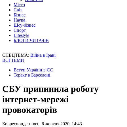
Місто
Світ
Бізнес
Наука
Шоу-бізнес
Спорт
Lifestyle
БЛОГИ ЧИТАЧІВ
СПЕЦТЕМА:
Війна в Ірані
ВСІ ТЕМИ
Вступ України в ЄС
Теракт в Барселоні
СБУ припинила роботу
інтернет-мережі
провокаторів
Корреспондент.net, 6 жовтня 2020, 14:43