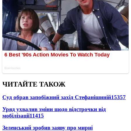
ЧИТАЙТЕ ТАКОЖ
Суд обрав запобіжний захід Стефанішиній
15357
Уряд ухвалив зміни щодо відстрочки від
мобілізації
11415
Зеленський зробив заяву про мирні