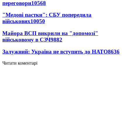
переговори
10568
"Медові пастки": СБУ попередила
військових
10050
Майора ВСП викрили на "допомозі"
військовому в СЗЧ
9882
Залужний: Україна не вступить до НАТО
8636
Читати коментарі