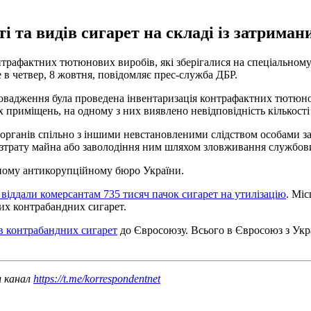
і та видів сигарет на складі із затриман
трафактних тютюнових виробів, які зберігалися на спеціальному 
 в четвер, 8 жовтня, повідомляє прес-служба ДБР.
овадження була проведена інвентаризація контрафактних тютюнов
приміщень, на одному з них виявлено невідповідність кількості т
рганів спільно з іншими невстановленими слідством особами за
озтрату майна або заволодіння ним шляхом зловживання службови
ьному антикорупційному бюро України.
у віддали комерсантам 735 тисяч пачок сигарет на утилізацію
. Міс
них контрабандних сигарет.
в контрабандних сигарет
до Євросоюзу. Всього в Євросоюз з Укр
ш канал
https://t.me/korrespondentnet