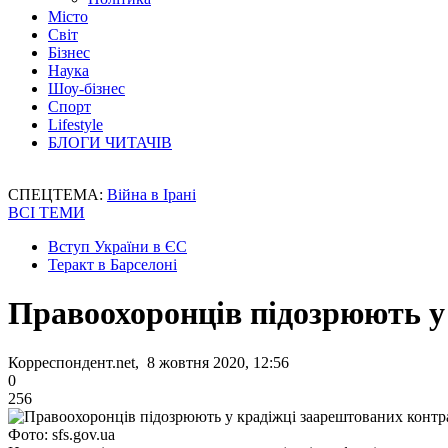
Місто
Світ
Бізнес
Наука
Шоу-бізнес
Спорт
Lifestyle
БЛОГИ ЧИТАЧІВ
СПЕЦТЕМА:
Війна в Ірані
ВСІ ТЕМИ
Вступ України в ЄС
Теракт в Барселоні
Правоохоронців підозрюють у
Корреспондент.net, 8 жовтня 2020, 12:56
0
256
Фото: sfs.gov.ua