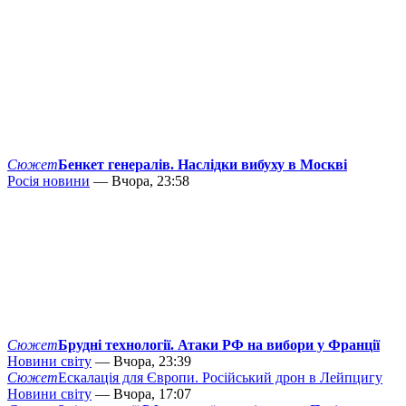
Сюжет
Бенкет генералів. Наслідки вибуху в Москві
Росія новини
— Вчора, 23:58
Сюжет
Брудні технології. Атаки РФ на вибори у Франції
Новини світу
— Вчора, 23:39
Сюжет
Ескалація для Європи. Російський дрон в Лейпцигу
Новини світу
— Вчора, 17:07