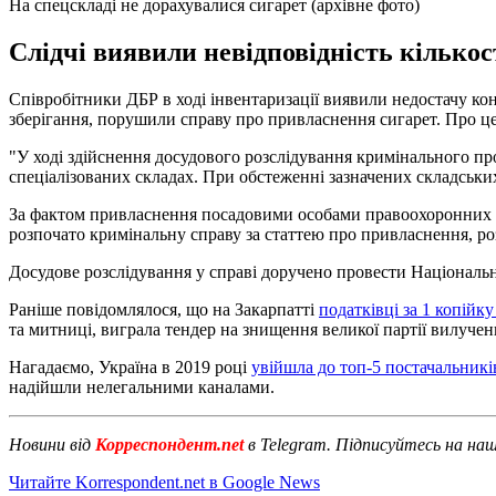
На спецскладі не дорахувалися сигарет (архівне фото)
Слідчі виявили невідповідність кількост
Співробітники ДБР в ході інвентаризації виявили недостачу кон
зберігання, порушили справу про привласнення сигарет. Про це
"У ході здійснення досудового розслідування кримінального пр
спеціалізованих складах. При обстеженні зазначених складських 
За фактом привласнення посадовими особами правоохоронних о
розпочато кримінальну справу за статтею про привласнення, р
Досудове розслідування у справі доручено провести Націонал
Раніше повідомлялося, що на Закарпатті
податківці за 1 копійк
та митниці, виграла тендер на знищення великої партії вилуче
Нагадаємо, Україна в 2019 році
увійшла до топ-5 постачальникі
надійшли нелегальними каналами.
Новини від
Корреспондент.net
в Telegram. Підписуйтесь на на
Читайте Korrespondent.net в Google News