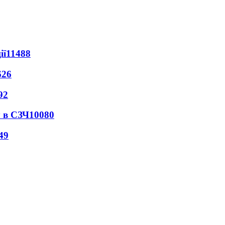
ії
11488
626
92
 в СЗЧ
10080
49