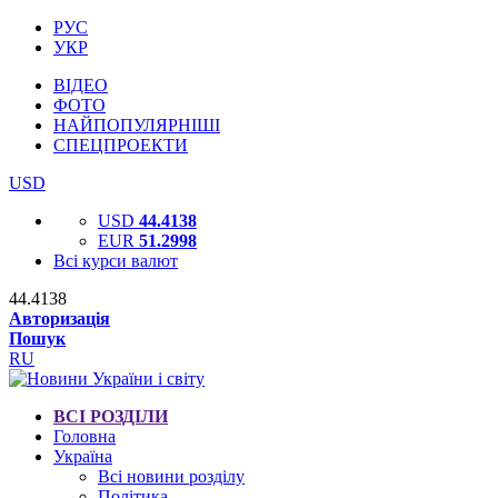
РУС
УКР
ВІДЕО
ФОТО
НАЙПОПУЛЯРНІШІ
СПЕЦПРОЕКТИ
USD
USD
44.4138
EUR
51.2998
Всі курси валют
44.4138
Авторизація
Пошук
RU
ВСІ РОЗДІЛИ
Головна
Україна
Всі новини розділу
Політика