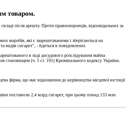
им товаром.
складі після арешту. Проти правоохоронців, відповідальних за
их виробів, які є заарештованими і зберігаються на
а видів сигарет", - йдеться в повідомленні.
арештованого в ході досудового розслідування майна
м становищем (ч. 5 ст. 191) Кримінального кодексу України.
цева фірма, що має відношення до керівництва місцевої юстиції
аїни поставили 2,4 млрд сигарет, при цьому понад 133 млн