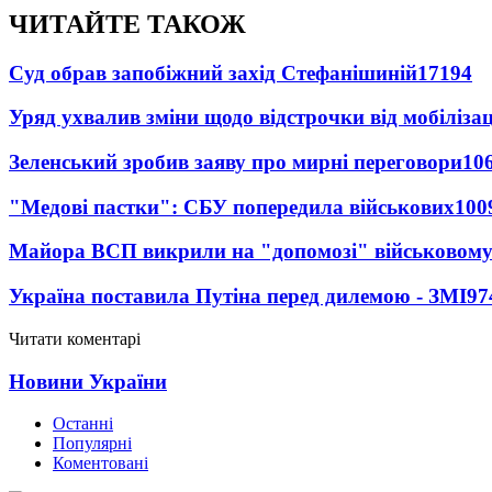
ЧИТАЙТЕ ТАКОЖ
Суд обрав запобіжний захід Стефанішиній
17194
Уряд ухвалив зміни щодо відстрочки від мобілізац
Зеленський зробив заяву про мирні переговори
10
"Медові пастки": СБУ попередила військових
100
Майора ВСП викрили на "допомозі" військовому
Україна поставила Путіна перед дилемою - ЗМІ
97
Читати коментарі
Новини України
Останні
Популярні
Коментовані