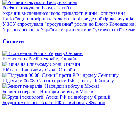
Росіяни атакували Ізюм, є загиблі
Українці висловилися щодо тривалості війни - опитування
На Київщині погіршилася якість повітря: де найгірша ситуація
У ЗСУ спростували "просування" росіян до Білого Колодязя на
У різних регіонах України викрито чотири "ухилянтські" схеми
Сюжети
Вторгнення Росії в Україну. Онлайн
Війна на Близькому Сході. Онлайн
Підсумки 06.08: Санкції проти РФ і дрон у Лейпцигу
Бенкет генералів. Наслідки вибуху в Москві
Брудні технології. Атаки РФ на вибори у Франції