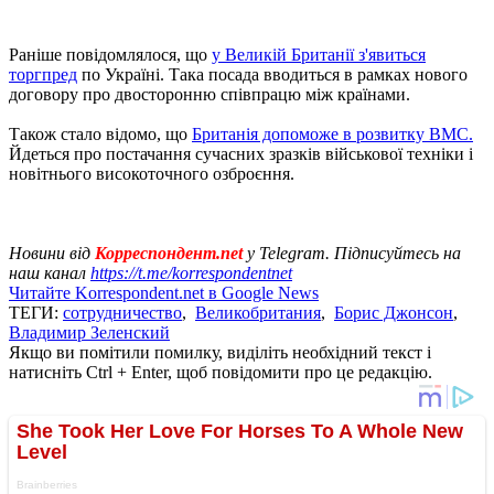
Раніше повідомлялося, що
у Великій Британії з'явиться
торгпред
по Україні. Така посада вводиться в рамках нового
договору про двосторонню співпрацю між країнами.
Також стало відомо, що
Британія допоможе в розвитку ВМС.
Йдеться про постачання сучасних зразків військової техніки і
новітнього високоточного озброєння.
Новини від
Корреспондент.net
у Telegram. Підписуйтесь на
наш канал
https://t.me/korrespondentnet
Читайте Korrespondent.net в Google News
ТЕГИ:
сотрудничество
,
Великобритания
,
Борис Джонсон
,
Владимир Зеленский
Якщо ви помітили помилку, виділіть необхідний текст і
натисніть Ctrl + Enter, щоб повідомити про це редакцію.