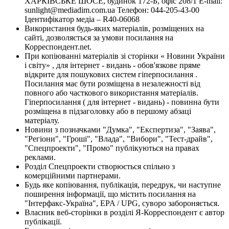
ХАРКІВСЬКЕ ШОСЕ, будинок 172-Б, офіс 208/1 E-mail:
sunlight@mediadim.com.ua
Телефон: 044-205-43-00
Ідентифікатор медіа – R40-06068
Використання будь-яких матеріалів, розміщених на
сайті, дозволяється за умови посилання на
Корреспондент.net.
При копіюванні матеріалів зі сторінки « Новини України
і світу» , для інтернет - видань - обов'язкове пряме
відкрите для пошукових систем гіперпосилання .
Посилання має бути розміщена в незалежності від
повного або часткового використання матеріалів.
Гіперпосилання ( для інтернет - видань) - повинна бути
розміщена в підзаголовку або в першому абзаці
матеріалу.
Новини з позначками "Думка", "Експертиза", "Заява",
"Регіони", "Гроші", "Влада", "Вибори", "Тест-драйв",
"Спецпроекти", "Промо" публікуються на правах
реклами.
Розділ Спецпроекти створюється спільно з
комерційними партнерами.
Будь яке копіювання, публікація, передрук, чи наступне
поширення інформації, що містить посилання на
"Інтерфакс-Україна", EPA / UPG, суворо забороняється.
Власник веб-сторінки в розділі Я-Корреспондент є автор
публікації.