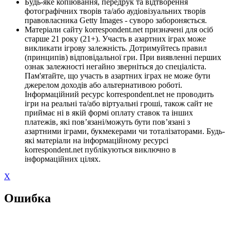
Будь-яке копіювання, передрук та відтворення
фотографічних творів та/або аудіовізуальних творів
правовласника Getty Images - суворо забороняється.
Матеріали сайту korrespondent.net призначені для осіб
старше 21 року (21+). Участь в азартних іграх може
викликати ігрову залежність. Дотримуйтесь правил
(принципів) відповідальної гри. При виявленні перших
ознак залежності негайно зверніться до спеціаліста.
Пам'ятайте, що участь в азартних іграх не може бути
джерелом доходів або альтернативою роботі.
Інформаційний ресурс korrespondent.net не проводить
ігри на реальні та/або віртуальні гроші, також сайт не
приймає ні в якій формі оплату ставок та інших
платежів, які пов’язані/можуть бути пов’язані з
азартними іграми, букмекерами чи тоталізаторами. Будь-
які матеріали на інформаційному ресурсі
korrespondent.net публікуються виключно в
інформаційних цілях.
X
Ошибка