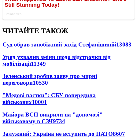
ЧИТАЙТЕ ТАКОЖ
Суд обрав запобіжний захід Стефанішиній
13083
Уряд ухвалив зміни щодо відстрочки від
мобілізації
11349
Зеленський зробив заяву про мирні
переговори
10530
"Медові пастки": СБУ попередила
військових
10001
Майора ВСП викрили на "допомозі"
військовому в СЗЧ
9734
Залужний: Україна не вступить до НАТО
8607