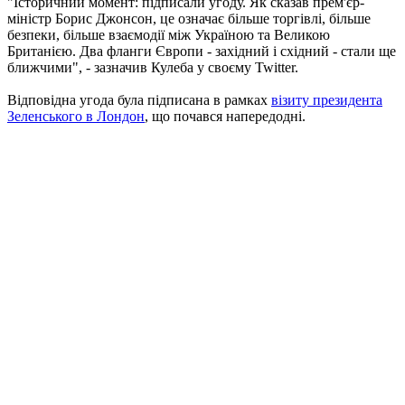
"Історичний момент: підписали угоду. Як сказав прем'єр-
міністр Борис Джонсон, це означає більше торгівлі, більше
безпеки, більше взаємодії між Україною та Великою
Британією. Два фланги Європи - західний і східний - стали ще
ближчими", - зазначив Кулеба у своєму Twitter.
Відповідна угода була підписана в рамках
візиту президента
Зеленського в Лондон
, що почався напередодні.