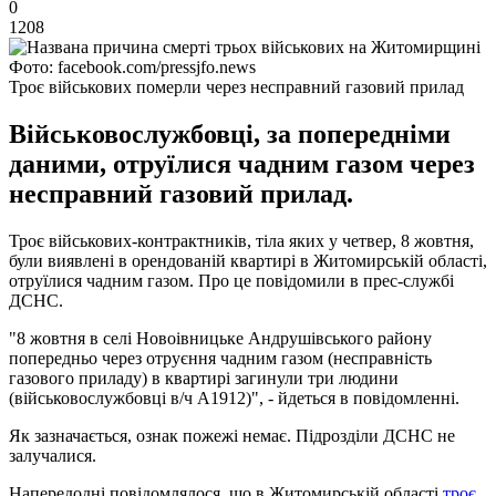
0
1208
Фото: facebook.com/pressjfo.news
Троє військових померли через несправний газовий прилад
Військовослужбовці, за попередніми
даними, отруїлися чадним газом через
несправний газовий прилад.
Троє військових-контрактників, тіла яких у четвер, 8 жовтня,
були виявлені в орендованій квартирі в Житомирській області,
отруїлися чадним газом. Про це повідомили в прес-службі
ДСНС.
"8 жовтня в селі Новоівницьке Андрушівського району
попередньо через отруєння чадним газом (несправність
газового приладу) в квартирі загинули три людини
(військовослужбовці в/ч А1912)", - йдеться в повідомленні.
Як зазначається, ознак пожежі немає. Підрозділи ДСНС не
залучалися.
Напередодні повідомлялося, що в Житомирській області
троє