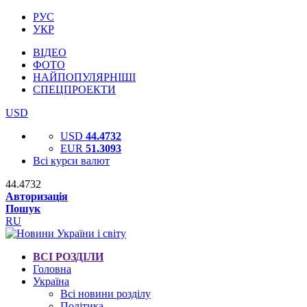
РУС
УКР
ВІДЕО
ФОТО
НАЙПОПУЛЯРНІШІ
СПЕЦПРОЕКТИ
USD
USD
44.4732
EUR
51.3093
Всі курси валют
44.4732
Авторизація
Пошук
RU
ВСІ РОЗДІЛИ
Головна
Україна
Всі новини розділу
Політика