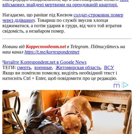
військових знайдені мертвими на орендованій квартирі.
Нагадаємо, що раніше під Києвом
солдат-строковик помер
через дідівщину
. Товариш по службі змусив хлопця
віджиматися, а потім ударив в груди, від чого той втратив
свідомість, а незабаром помер.
Новини від
Корреспондент.net
в Telegram. Підписуйтесь на
наш канал
https://t.me/korrespondentnet
Читайте Korrespondent.net в Google News
ТЕГИ:
смерть
,
военные
,
Житомирская область
,
ВСУ
Якщо ви помітили помилку, виділіть необхідний текст і
натисніть Ctrl + Enter, щоб повідомити про це редакцію.