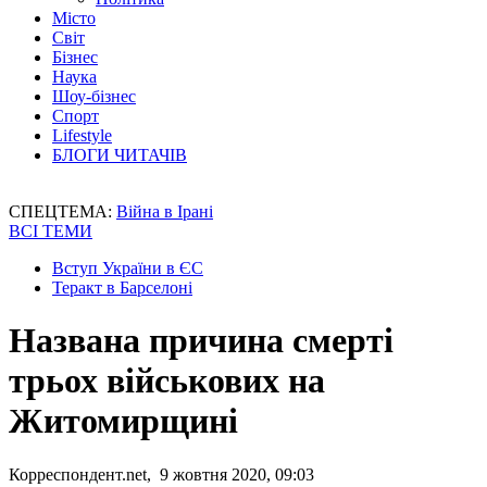
Місто
Світ
Бізнес
Наука
Шоу-бізнес
Спорт
Lifestyle
БЛОГИ ЧИТАЧІВ
СПЕЦТЕМА:
Війна в Ірані
ВСІ ТЕМИ
Вступ України в ЄС
Теракт в Барселоні
Названа причина смерті
трьох військових на
Житомирщині
Корреспондент.net, 9 жовтня 2020, 09:03