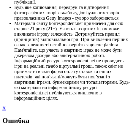
публікації.
Будь-яке копіювання, передрук та відтворення
фотографічних творів та/або аудіовізуальних творів
правовласника Getty Images - суворо забороняється.
Матеріали сайту korrespondent.net призначені для осіб
старше 21 року (21+). Участь в азартних іграх може
викликати ігрову залежність. Дотримуйтесь правил
(принципів) відповідальної гри. При виявленні перших
ознак залежності негайно зверніться до спеціаліста.
Пам'ятайте, що участь в азартних іграх не може бути
джерелом доходів або альтернативою роботі.
Інформаційний ресурс korrespondent.net не проводить
ігри на реальні та/або віртуальні гроші, також сайт не
приймає ні в якій формі оплату ставок та інших
платежів, які пов’язані/можуть бути пов’язані з
азартними іграми, букмекерами чи тоталізаторами. Будь-
які матеріали на інформаційному ресурсі
korrespondent.net публікуються виключно в
інформаційних цілях.
X
Ошибка