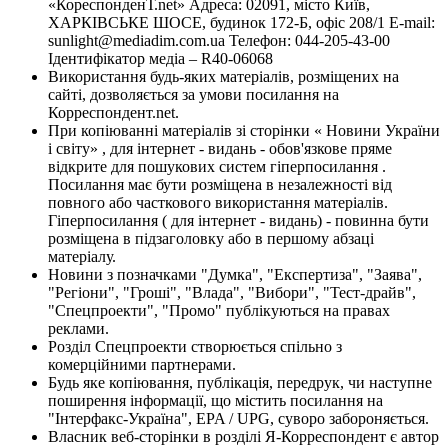
«КореспонденТ.net» Адреса: 02091, місто Київ,
ХАРКІВСЬКЕ ШОСЕ, будинок 172-Б, офіс 208/1 E-mail:
sunlight@mediadim.com.ua
Телефон: 044-205-43-00
Ідентифікатор медіа – R40-06068
Використання будь-яких матеріалів, розміщених на
сайті, дозволяється за умови посилання на
Корреспондент.net.
При копіюванні матеріалів зі сторінки « Новини України
і світу» , для інтернет - видань - обов'язкове пряме
відкрите для пошукових систем гіперпосилання .
Посилання має бути розміщена в незалежності від
повного або часткового використання матеріалів.
Гіперпосилання ( для інтернет - видань) - повинна бути
розміщена в підзаголовку або в першому абзаці
матеріалу.
Новини з позначками "Думка", "Експертиза", "Заява",
"Регіони", "Гроші", "Влада", "Вибори", "Тест-драйв",
"Спецпроекти", "Промо" публікуються на правах
реклами.
Розділ Спецпроекти створюється спільно з
комерційними партнерами.
Будь яке копіювання, публікація, передрук, чи наступне
поширення інформації, що містить посилання на
"Інтерфакс-Україна", EPA / UPG, суворо забороняється.
Власник веб-сторінки в розділі Я-Корреспондент є автор