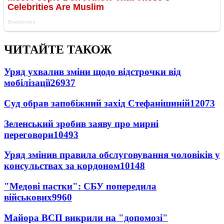
ЧИТАЙТЕ ТАКОЖ
Уряд ухвалив зміни щодо відстрочки від
мобілізації
26937
Суд обрав запобіжний захід Стефанішиній
12073
Зеленський зробив заяву про мирні
переговори
10493
Уряд змінив правила обслуговування чоловіків у
консульствах за кордоном
10148
"Медові пастки": СБУ попередила
військових
9960
Майора ВСП викрили на "допомозі"