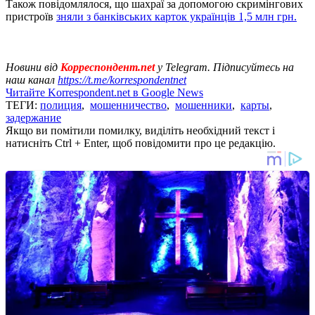
Також повідомлялося, що шахраї за допомогою скримінгових
пристроїв
зняли з банківських карток українців 1,5 млн грн.
Новини від
Корреспондент.net
у Telegram. Підписуйтесь на
наш канал
https://t.me/korrespondentnet
Читайте Korrespondent.net в Google News
ТЕГИ:
полиция
,
мошенничество
,
мошенники
,
карты
,
задержание
Якщо ви помітили помилку, виділіть необхідний текст і
натисніть Ctrl + Enter, щоб повідомити про це редакцію.