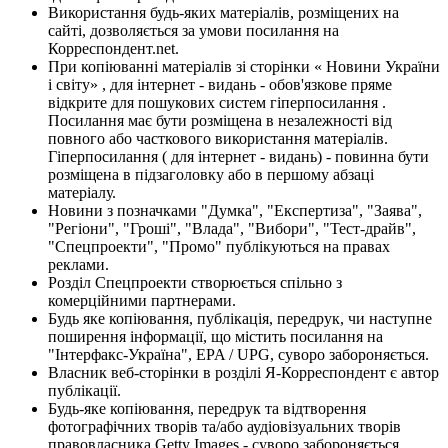
Використання будь-яких матеріалів, розміщених на
сайті, дозволяється за умови посилання на
Корреспондент.net.
При копіюванні матеріалів зі сторінки « Новини України
і світу» , для інтернет - видань - обов'язкове пряме
відкрите для пошукових систем гіперпосилання .
Посилання має бути розміщена в незалежності від
повного або часткового використання матеріалів.
Гіперпосилання ( для інтернет - видань) - повинна бути
розміщена в підзаголовку або в першому абзаці
матеріалу.
Новини з позначками "Думка", "Експертиза", "Заява",
"Регіони", "Гроші", "Влада", "Вибори", "Тест-драйв",
"Спецпроекти", "Промо" публікуються на правах
реклами.
Розділ Спецпроекти створюється спільно з
комерційними партнерами.
Будь яке копіювання, публікація, передрук, чи наступне
поширення інформації, що містить посилання на
"Інтерфакс-Україна", EPA / UPG, суворо забороняється.
Власник веб-сторінки в розділі Я-Корреспондент є автор
публікації.
Будь-яке копіювання, передрук та відтворення
фотографічних творів та/або аудіовізуальних творів
правовласника Getty Images - суворо забороняється.