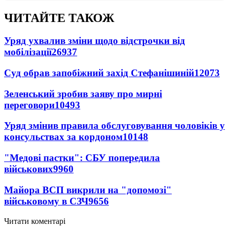
ЧИТАЙТЕ ТАКОЖ
Уряд ухвалив зміни щодо відстрочки від
мобілізації
26937
Суд обрав запобіжний захід Стефанішиній
12073
Зеленський зробив заяву про мирні
переговори
10493
Уряд змінив правила обслуговування чоловіків у
консульствах за кордоном
10148
"Медові пастки": СБУ попередила
військових
9960
Майора ВСП викрили на "допомозі"
військовому в СЗЧ
9656
Читати коментарі