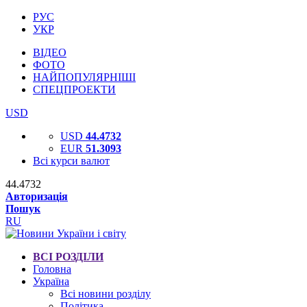
РУС
УКР
ВІДЕО
ФОТО
НАЙПОПУЛЯРНІШІ
СПЕЦПРОЕКТИ
USD
USD
44.4732
EUR
51.3093
Всі курси валют
44.4732
Авторизація
Пошук
RU
ВСІ РОЗДІЛИ
Головна
Україна
Всі новини розділу
Політика