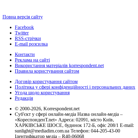
Повна версія сайту
Facebook
Twitter
RSS-стрічки
E-mail розсилка
Контакти
Реклама на сайті
Використання матеріалів korrespondent.net
Правила користування сайтом
Договір користування сайтом
Політика у сфері конфіденційності і персональних даних
Угода щодо користування
Редакція
© 2000-2026, Korrespondent.net
Суб'єкт у сфері онлайн-медіа Назва онлайн-медіа –
«КореспонденТ.net» Адреса: 02091, місто Київ,
ХАРКІВСЬКЕ ШОСЕ, будинок 172-Б, офіс 208/1 E-mail:
sunlight@mediadim.com.ua
Телефон: 044-205-43-00
Ідентифікатор медіа – R40-06068