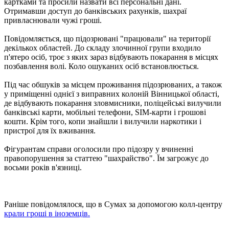
картками та просили назвати всі персональні дані.
Отримавши доступ до банківських рахунків, шахраї
привласнювали чужі гроші.
Повідомляється, що підозрювані "працювали" на території
декількох областей. До складу злочинної групи входило
п'ятеро осіб, троє з яких зараз відбувають покарання в місцях
позбавлення волі. Коло ошуканих осіб встановлюється.
Під час обшуків за місцем проживання підозрюваних, а також
у приміщенні однієї з виправних колоній Вінницької області,
де відбувають покарання зловмисники, поліцейські вилучили
банківські карти, мобільні телефони, SIM-карти і грошові
кошти. Крім того, копи знайшли і вилучили наркотики і
пристрої для їх вживання.
Фігурантам справи оголосили про підозру у вчиненні
правопорушення за статтею "шахрайство". Їм загрожує до
восьми років в'язниці.
Раніше повідомлялося, що в Сумах за допомогою колл-центру
крали гроші в іноземців.