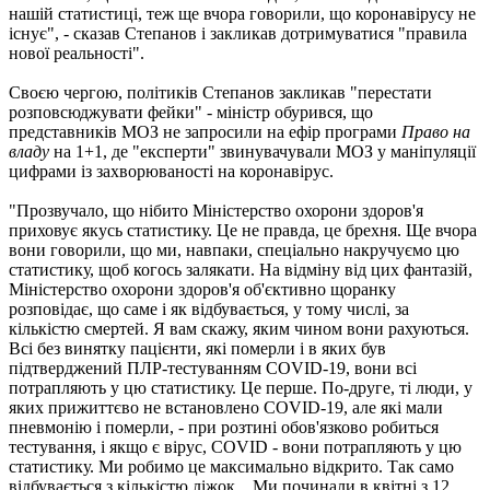
нашій статистиці, теж ще вчора говорили, що коронавірусу не
існує", - сказав Степанов і закликав дотримуватися "правила
нової реальності".
Своєю чергою, політиків Степанов закликав "перестати
розповсюджувати фейки" - міністр обурився, що
представників МОЗ не запросили на ефір програми
Право на
владу
на 1+1, де "експерти" звинувачували МОЗ у маніпуляції
цифрами із захворюваності на коронавірус.
"Прозвучало, що нібито Міністерство охорони здоров'я
приховує якусь статистику. Це не правда, це брехня. Ще вчора
вони говорили, що ми, навпаки, спеціально накручуємо цю
статистику, щоб когось залякати. На відміну від цих фантазій,
Міністерство охорони здоров'я об'єктивно щоранку
розповідає, що саме і як відбувається, у тому числі, за
кількістю смертей. Я вам скажу, яким чином вони рахуються.
Всі без винятку пацієнти, які померли і в яких був
підтверджений ПЛР-тестуванням COVID-19, вони всі
потрапляють у цю статистику. Це перше. По-друге, ті люди, у
яких прижиттєво не встановлено COVID-19, але які мали
пневмонію і померли, - при розтині обов'язково робиться
тестування, і якщо є вірус, COVID - вони потрапляють у цю
статистику. Ми робимо це максимально відкрито. Так само
відбувається з кількістю ліжок... Ми починали в квітні з 12