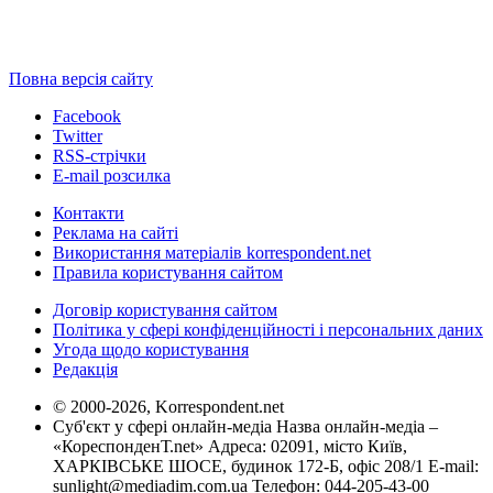
Повна версія сайту
Facebook
Twitter
RSS-стрічки
E-mail розсилка
Контакти
Реклама на сайті
Використання матеріалів korrespondent.net
Правила користування сайтом
Договір користування сайтом
Політика у сфері конфіденційності і персональних даних
Угода щодо користування
Редакція
© 2000-2026, Korrespondent.net
Суб'єкт у сфері онлайн-медіа Назва онлайн-медіа –
«КореспонденТ.net» Адреса: 02091, місто Київ,
ХАРКІВСЬКЕ ШОСЕ, будинок 172-Б, офіс 208/1 E-mail:
sunlight@mediadim.com.ua
Телефон: 044-205-43-00