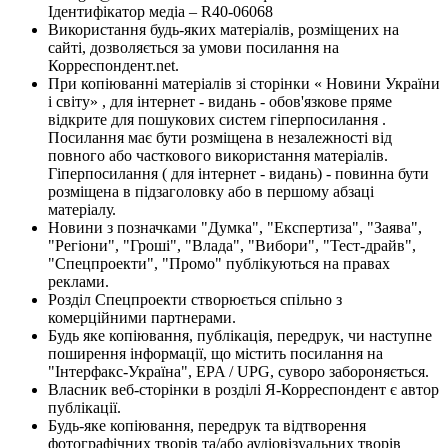
Ідентифікатор медіа – R40-06068
Використання будь-яких матеріалів, розміщених на
сайті, дозволяється за умови посилання на
Корреспондент.net.
При копіюванні матеріалів зі сторінки « Новини України
і світу» , для інтернет - видань - обов'язкове пряме
відкрите для пошукових систем гіперпосилання .
Посилання має бути розміщена в незалежності від
повного або часткового використання матеріалів.
Гіперпосилання ( для інтернет - видань) - повинна бути
розміщена в підзаголовку або в першому абзаці
матеріалу.
Новини з позначками "Думка", "Експертиза", "Заява",
"Регіони", "Гроші", "Влада", "Вибори", "Тест-драйв",
"Спецпроекти", "Промо" публікуються на правах
реклами.
Розділ Спецпроекти створюється спільно з
комерційними партнерами.
Будь яке копіювання, публікація, передрук, чи наступне
поширення інформації, що містить посилання на
"Інтерфакс-Україна", EPA / UPG, суворо забороняється.
Власник веб-сторінки в розділі Я-Корреспондент є автор
публікації.
Будь-яке копіювання, передрук та відтворення
фотографічних творів та/або аудіовізуальних творів