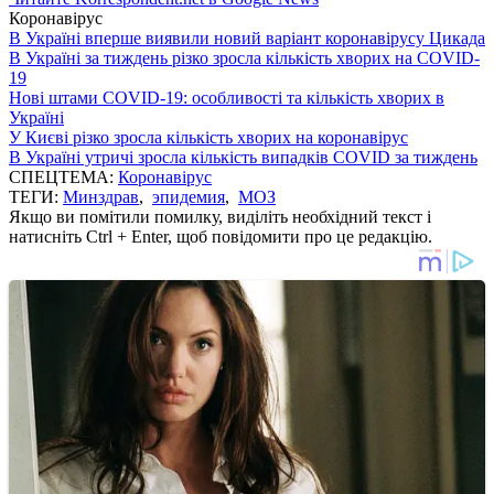
Коронавірус
В Україні вперше виявили новий варіант коронавірусу Цикада
В Україні за тиждень різко зросла кількість хворих на COVID-
19
Нові штами COVID-19: особливості та кількість хворих в
Україні
У Києві різко зросла кількість хворих на коронавірус
В Україні утричі зросла кількість випадків COVID за тиждень
СПЕЦТЕМА:
Коронавірус
ТЕГИ:
Минздрав
,
эпидемия
,
МОЗ
Якщо ви помітили помилку, виділіть необхідний текст і
натисніть Ctrl + Enter, щоб повідомити про це редакцію.