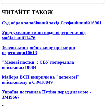
ЧИТАЙТЕ ТАКОЖ
Суд обрав запобіжний захід Стефанішиній
16961
Уряд ухвалив зміни щодо відстрочки від
мобілізації
11476
Зеленський зробив заяву про мирні
переговори
10613
"Медові пастки": СБУ попередила
військових
10084
Майора ВСП викрили на "допомозі"
військовому в СЗЧ
10049
Україна поставила Путіна перед дилемою -
ЗМІ
9667