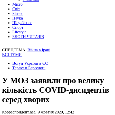
Місто
Світ
Бізнес
Наука
Шоу-бізнес
Спорт
Lifestyle
БЛОГИ ЧИТАЧІВ
СПЕЦТЕМА:
Війна в Ірані
ВСІ ТЕМИ
Вступ України в ЄС
Теракт в Барселоні
У МОЗ заявили про велику
кількість COVID-дисидентів
серед хворих
Корреспондент.net, 9 жовтня 2020, 12:42