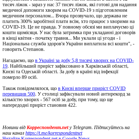
тисяч ліжок - зараз у нас 37 тисяч ліжок, які готові для надання
медичної допомоги хворим на COVID-19 з підготовленим
медичним персоналом... Вчора прозвучало, що держава не
платить 300% заробітної плати всім, хто працює з хворими на
COVID-19. Це не правда. У повному обсязі ми виплачуємо ці
кошти щомісяця. У нас була затримка при укладанні договорів
в кінці квітня - початку травня... Ми уклали ці угоди - і
Національна служба здоров'я України виплатила всі кошти", -
говорить Степанов.
Нагадаємо, що
в Україні за добу 5,8 тисячі хворих на COVID-
19
. Найбільший приріст зафіксовано в Харківській області,
Києві та Одеській області. За добу в країні від інфекції
померло 89 осіб.
Також повідомлялося, що
в Києві вперше приріст COVID
перевищив 500
. У столиці зафіксували новий антирекорд за
кількістю хворих - 567 осіб за добу, при тому, що ще
напередодні приріст становив 422.
Новини від
Корреспондент.net
у Telegram. Підписуйтесь на
наш канал
https://t.me/korrespondentnet
Читайте Korrespondent.net в Google News