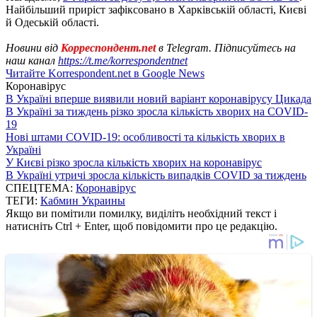
Найбільший приріст зафіксовано в Харківській області, Києві
й Одеській області.
Новини від
Корреспондент.net
в Telegram. Підписуйтесь на
наш канал
https://t.me/korrespondentnet
Читайте Korrespondent.net в Google News
Коронавірус
В Україні вперше виявили новий варіант коронавірусу Цикада
В Україні за тиждень різко зросла кількість хворих на COVID-
19
Нові штами COVID-19: особливості та кількість хворих в
Україні
У Києві різко зросла кількість хворих на коронавірус
В Україні утричі зросла кількість випадків COVID за тиждень
СПЕЦТЕМА:
Коронавірус
ТЕГИ:
Кабмин Украины
Якщо ви помітили помилку, виділіть необхідний текст і
натисніть Ctrl + Enter, щоб повідомити про це редакцію.