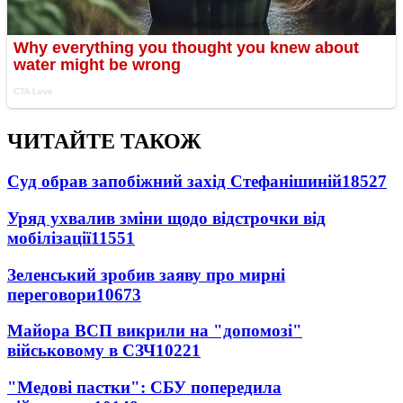
ЧИТАЙТЕ ТАКОЖ
Суд обрав запобіжний захід Стефанішиній
18527
Уряд ухвалив зміни щодо відстрочки від
мобілізації
11551
Зеленський зробив заяву про мирні
переговори
10673
Майора ВСП викрили на "допомозі"
військовому в СЗЧ
10221
"Медові пастки": СБУ попередила