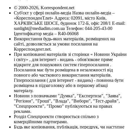
© 2000-2026, Korrespondent.net
Суб'єкт у сфері онлайн-медіа Назва онлайн-медіа –
«КореспонденТ.net» Адреса: 02091, місто Київ,
ХАРКІВСЬКЕ ШОСЕ, будинок 172-Б, офіс 208/1 E-mail:
sunlight@mediadim.com.ua
Телефон: 044-205-43-00
Ідентифікатор медіа – R40-06068
Використання будь-яких матеріалів, розміщених на
сайті, дозволяється за умови посилання на
Корреспондент.net.
При копіюванні матеріалів зі сторінки « Новини України
і світу» , для інтернет - видань - обов'язкове пряме
відкрите для пошукових систем гіперпосилання .
Посилання має бути розміщена в незалежності від
повного або часткового використання матеріалів.
Гіперпосилання ( для інтернет - видань) - повинна бути
розміщена в підзаголовку або в першому абзаці
матеріалу.
Новини з позначками "Думка", "Експертиза", "Заява",
"Регіони", "Гроші", "Влада", "Вибори", "Тест-драйв",
"Спецпроекти", "Промо" публікуються на правах
реклами.
Розділ Спецпроекти створюється спільно з
комерційними партнерами.
Будь яке копіювання, публікація, передрук, чи наступне