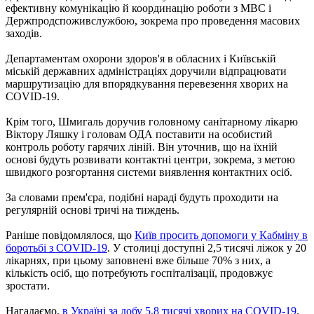
ефективну комунікацію й координацію роботи з МВС і
Держпродспоживслужбою, зокрема про проведення масових
заходів.
Департаментам охорони здоров'я в обласних і Київській
міській державних адміністраціях доручили відпрацювати
маршрутизацію для впорядкування перевезення хворих на
COVID-19.
Крім того, Шмигаль доручив головному санітарному лікарю
Віктору Ляшку і головам ОДА поставити на особистий
контроль роботу гарячих ліній. Він уточнив, що на їхній
основі будуть розвивати контактні центри, зокрема, з метою
швидкого розгортання системи виявлення контактних осіб.
За словами прем'єра, подібні нараді будуть проходити на
регулярній основі тричі на тиждень.
Раніше повідомлялося, що
Київ просить допомоги у Кабміну в
боротьбі з COVID-19
. У столиці доступні 2,5 тисячі ліжок у 20
лікарнях, при цьому заповнені вже більше 70% з них, а
кількість осіб, що потребують госпіталізації, продовжує
зростати.
Нагадаємо,
в Україні за добу 5,8 тисячі хворих на COVID-19
.