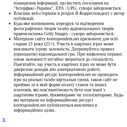
поширення інформації, що містить посилання на
"Інтерфакс-Україна", EPA / UPG, суворо забороняється.
Власник веб-сторінки в розділі Я-Корреспондент є автор
публікації.
Будь-яке копіювання, передрук та відтворення
фотографічних творів та/або аудіовізуальних творів
правовласника Getty Images - суворо забороняється.
Матеріали сайту korrespondent.net призначені для осіб
старше 21 року (21+). Участь в азартних іграх може
викликати ігрову залежність. Дотримуйтесь правил
(принципів) відповідальної гри. При виявленні перших
ознак залежності негайно зверніться до спеціаліста.
Пам'ятайте, що участь в азартних іграх не може бути
джерелом доходів або альтернативою роботі.
Інформаційний ресурс korrespondent.net не проводить
ігри на реальні та/або віртуальні гроші, також сайт не
приймає ні в якій формі оплату ставок та інших
платежів, які пов’язані/можуть бути пов’язані з
азартними іграми, букмекерами чи тоталізаторами. Будь-
які матеріали на інформаційному ресурсі
korrespondent.net публікуються виключно в
інформаційних цілях.
X