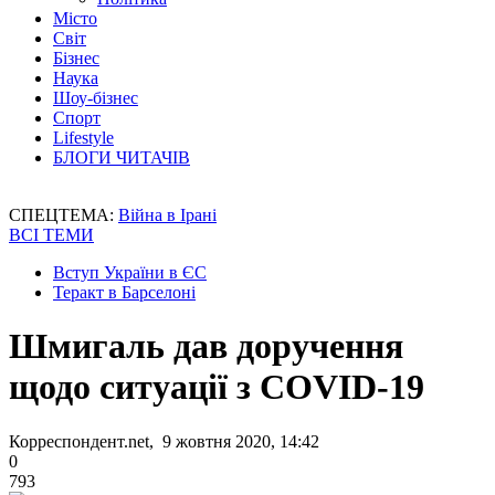
Місто
Світ
Бізнес
Наука
Шоу-бізнес
Спорт
Lifestyle
БЛОГИ ЧИТАЧІВ
СПЕЦТЕМА:
Війна в Ірані
ВСІ ТЕМИ
Вступ України в ЄС
Теракт в Барселоні
Шмигаль дав доручення
щодо ситуації з COVID-19
Корреспондент.net, 9 жовтня 2020, 14:42
0
793