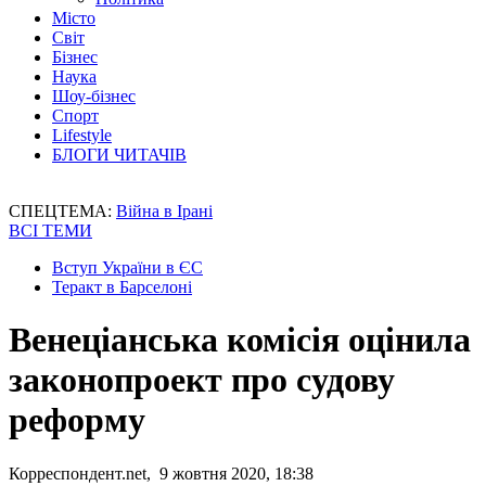
Місто
Світ
Бізнес
Наука
Шоу-бізнес
Спорт
Lifestyle
БЛОГИ ЧИТАЧІВ
СПЕЦТЕМА:
Війна в Ірані
ВСІ ТЕМИ
Вступ України в ЄС
Теракт в Барселоні
Венеціанська комісія оцінила
законопроект про судову
реформу
Корреспондент.net, 9 жовтня 2020, 18:38