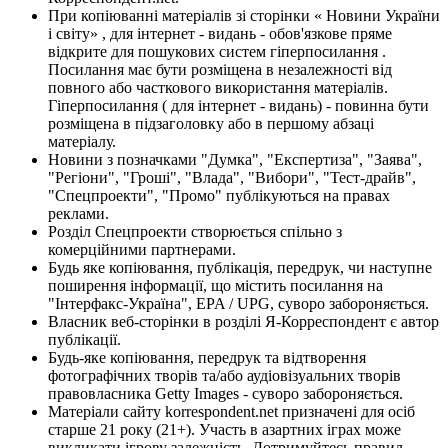
При копіюванні матеріалів зі сторінки « Новини України
і світу» , для інтернет - видань - обов'язкове пряме
відкрите для пошукових систем гіперпосилання .
Посилання має бути розміщена в незалежності від
повного або часткового використання матеріалів.
Гіперпосилання ( для інтернет - видань) - повинна бути
розміщена в підзаголовку або в першому абзаці
матеріалу.
Новини з позначками "Думка", "Експертиза", "Заява",
"Регіони", "Гроші", "Влада", "Вибори", "Тест-драйв",
"Спецпроекти", "Промо" публікуються на правах
реклами.
Розділ Спецпроекти створюється спільно з
комерційними партнерами.
Будь яке копіювання, публікація, передрук, чи наступне
поширення інформації, що містить посилання на
"Інтерфакс-Україна", EPA / UPG, суворо забороняється.
Власник веб-сторінки в розділі Я-Корреспондент є автор
публікації.
Будь-яке копіювання, передрук та відтворення
фотографічних творів та/або аудіовізуальних творів
правовласника Getty Images - суворо забороняється.
Матеріали сайту korrespondent.net призначені для осіб
старше 21 року (21+). Участь в азартних іграх може
викликати ігрову залежність. Дотримуйтесь правил