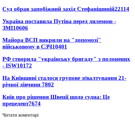
Суд обрав запобіжний захід Стефанішиній
22114
Україна поставила Путіна перед дилемою -
ЗМІ
10606
Майора ВСП викрили на "допомозі"
військовому в СЗЧ
10401
РФ створила "українську бригаду" з полонених
- ISW
10172
На Київщині сталося групове зґвалтування 21-
річної дівчини
7802
Київ про рішення Швеції щодо судна: Це
прецедент
7674
Читати коментарі