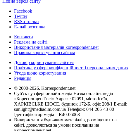
Повна версія сайту
Facebook
Twitter
RSS-стрічки
E-mail розсилка
Контакти
Реклама на сайті
Використання матеріалів korrespondent.net
Правила користування сайтом
Договір користування сайтом
Політика у сфері конфіденційності і персональних даних
Угода щодо користування
Редакція
© 2000-2026, Korrespondent.net
Суб'єкт у сфері онлайн-медіа Назва онлайн-медіа –
«КореспонденТ.net» Адреса: 02091, місто Київ,
ХАРКІВСЬКЕ ШОСЕ, будинок 172-Б, офіс 208/1 E-mail:
sunlight@mediadim.com.ua
Телефон: 044-205-43-00
Ідентифікатор медіа – R40-06068
Використання будь-яких матеріалів, розміщених на
сайті, дозволяється за умови посилання на
Корреспондент.net.