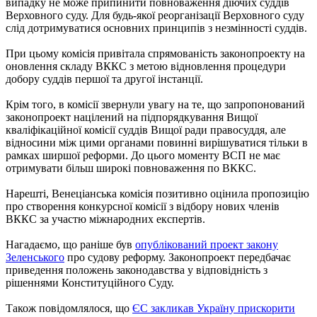
випадку не може припинити повноваження діючих суддів
Верховного суду. Для будь-якої реорганізації Верховного суду
слід дотримуватися основних принципів з незмінності суддів.
При цьому комісія привітала спрямованість законопроекту на
оновлення складу ВККС з метою відновлення процедури
добору суддів першої та другої інстанції.
Крім того, в комісії звернули увагу на те, що запропонований
законопроект націлений на підпорядкування Вищої
кваліфікаційної комісії суддів Вищої ради правосуддя, але
відносини між цими органами повинні вирішуватися тільки в
рамках ширшої реформи. До цього моменту ВСП не має
отримувати більш широкі повноваження по ВККС.
Нарешті, Венеціанська комісія позитивно оцінила пропозицію
про створення конкурсної комісії з відбору нових членів
ВККС за участю міжнародних експертів.
Нагадаємо, що раніше був
опублікований проект закону
Зеленського
про судову реформу. Законопроект передбачає
приведення положень законодавства у відповідність з
рішеннями Конституційного Суду.
Також повідомлялося, що
ЄС закликав Україну прискорити