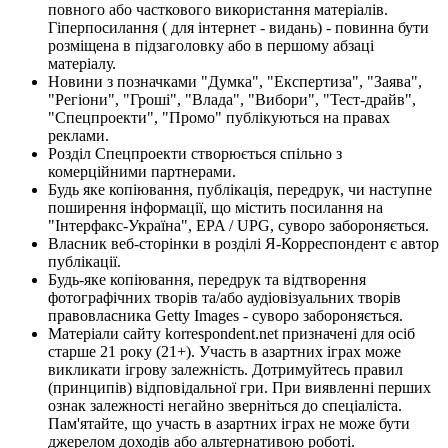
повного або часткового використання матеріалів.
Гіперпосилання ( для інтернет - видань) - повинна бути
розміщена в підзаголовку або в першому абзаці
матеріалу.
Новини з позначками "Думка", "Експертиза", "Заява",
"Регіони", "Гроші", "Влада", "Вибори", "Тест-драйв",
"Спецпроекти", "Промо" публікуються на правах
реклами.
Розділ Спецпроекти створюється спільно з
комерційними партнерами.
Будь яке копіювання, публікація, передрук, чи наступне
поширення інформації, що містить посилання на
"Інтерфакс-Україна", EPA / UPG, суворо забороняється.
Власник веб-сторінки в розділі Я-Корреспондент є автор
публікації.
Будь-яке копіювання, передрук та відтворення
фотографічних творів та/або аудіовізуальних творів
правовласника Getty Images - суворо забороняється.
Матеріали сайту korrespondent.net призначені для осіб
старше 21 року (21+). Участь в азартних іграх може
викликати ігрову залежність. Дотримуйтесь правил
(принципів) відповідальної гри. При виявленні перших
ознак залежності негайно зверніться до спеціаліста.
Пам'ятайте, що участь в азартних іграх не може бути
джерелом доходів або альтернативою роботі.