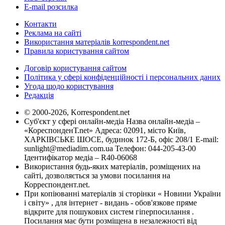
E-mail розсилка
Контакти
Реклама на сайті
Використання матеріалів korrespondent.net
Правила користування сайтом
Договір користування сайтом
Політика у сфері конфіденційності і персональних даних
Угода щодо користування
Редакція
© 2000-2026, Korrespondent.net
Суб'єкт у сфері онлайн-медіа Назва онлайн-медіа –
«КореспонденТ.net» Адреса: 02091, місто Київ,
ХАРКІВСЬКЕ ШОСЕ, будинок 172-Б, офіс 208/1 E-mail:
sunlight@mediadim.com.ua
Телефон: 044-205-43-00
Ідентифікатор медіа – R40-06068
Використання будь-яких матеріалів, розміщених на
сайті, дозволяється за умови посилання на
Корреспондент.net.
При копіюванні матеріалів зі сторінки « Новини України
і світу» , для інтернет - видань - обов'язкове пряме
відкрите для пошукових систем гіперпосилання .
Посилання має бути розміщена в незалежності від