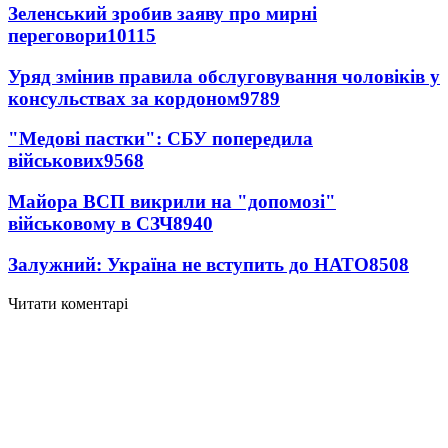
Зеленський зробив заяву про мирні
переговори
10115
Уряд змінив правила обслуговування чоловіків у
консульствах за кордоном
9789
"Медові пастки": СБУ попередила
військових
9568
Майора ВСП викрили на "допомозі"
військовому в СЗЧ
8940
Залужний: Україна не вступить до НАТО
8508
Читати коментарі