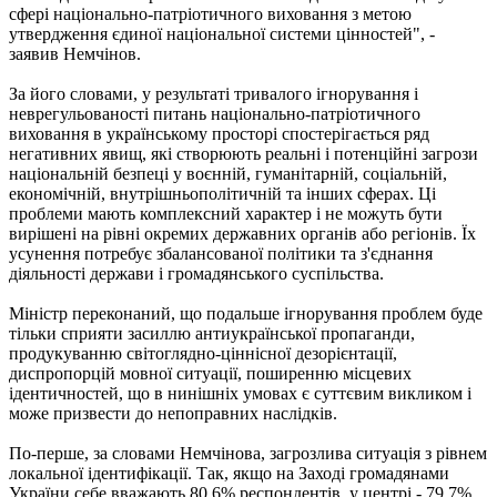
сфері національно-патріотичного виховання з метою
утвердження єдиної національної системи цінностей", -
заявив Немчінов.
За його словами, у результаті тривалого ігнорування і
неврегульованості питань національно-патріотичного
виховання в українському просторі спостерігається ряд
негативних явищ, які створюють реальні і потенційні загрози
національній безпеці у воєнній, гуманітарній, соціальній,
економічній, внутрішньополітичній та інших сферах. Ці
проблеми мають комплексний характер і не можуть бути
вирішені на рівні окремих державних органів або регіонів. Їх
усунення потребує збалансованої політики та з'єднання
діяльності держави і громадянського суспільства.
Міністр переконаний, що подальше ігнорування проблем буде
тільки сприяти засиллю антиукраїнської пропаганди,
продукуванню світоглядно-ціннісної дезорієнтації,
диспропорцій мовної ситуації, поширенню місцевих
ідентичностей, що в нинішніх умовах є суттєвим викликом і
може призвести до непоправних наслідків.
По-перше, за словами Немчінова, загрозлива ситуація з рівнем
локальної ідентифікації. Так, якщо на Заході громадянами
України себе вважають 80,6% респондентів, у центрі - 79,7%,