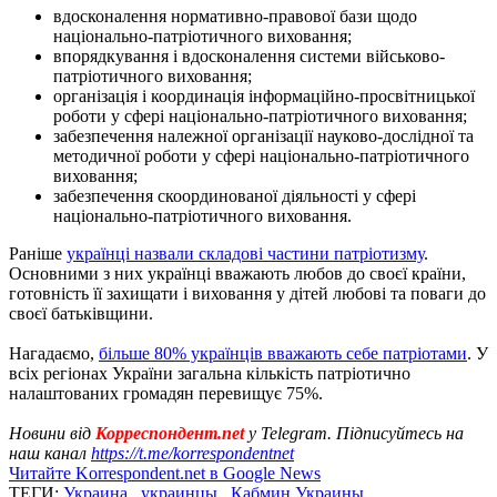
вдосконалення нормативно-правової бази щодо
національно-патріотичного виховання;
впорядкування і вдосконалення системи військово-
патріотичного виховання;
організація і координація інформаційно-просвітницької
роботи у сфері національно-патріотичного виховання;
забезпечення належної організації науково-дослідної та
методичної роботи у сфері національно-патріотичного
виховання;
забезпечення скоординованої діяльності у сфері
національно-патріотичного виховання.
Раніше
українці назвали складові частини патріотизму
.
Основними з них українці вважають любов до своєї країни,
готовність її захищати і виховання у дітей любові та поваги до
своєї батьківщини.
Нагадаємо,
більше 80% українців вважають себе патріотами
. У
всіх регіонах України загальна кількість патріотично
налаштованих громадян перевищує 75%.
Новини від
Корреспондент.net
у Telegram. Підписуйтесь на
наш канал
https://t.me/korrespondentnet
Читайте Korrespondent.net в Google News
ТЕГИ:
Украина
,
украинцы
,
Кабмин Украины
,