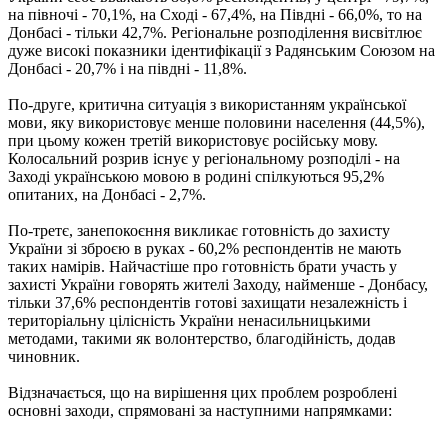
на півночі - 70,1%, на Сході - 67,4%, на Півдні - 66,0%, то на
Донбасі - тільки 42,7%. Регіональне розподілення висвітлює
дуже високі показники ідентифікації з Радянським Союзом на
Донбасі - 20,7% і на півдні - 11,8%.
По-друге, критична ситуація з використанням української
мови, яку використовує менше половини населення (44,5%),
при цьому кожен третій використовує російську мову.
Колосальний розрив існує у регіональному розподілі - на
Заході українською мовою в родині спілкуються 95,2%
опитаних, на Донбасі - 2,7%.
По-третє, занепокоєння викликає готовність до захисту
України зі зброєю в руках - 60,2% респондентів не мають
таких намірів. Найчастіше про готовність брати участь у
захисті України говорять жителі Заходу, найменше - Донбасу,
тільки 37,6% респондентів готові захищати незалежність і
територіальну цілісність України ненасильницькими
методами, такими як волонтерство, благодійність, додав
чиновник.
Відзначається, що на вирішення цих проблем розроблені
основні заходи, спрямовані за наступними напрямками: